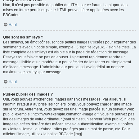
Puis-je utiliser le HTML ?
Non, il n’est pas possible de publier du HTML sur ce forum. La plupart des
mises en forme permises par le HTML peuvent être appliquées avec les
BBCodes.
Haut
Que sont les smileys ?
Les smileys, ou émoticônes, sont de petites images utilisées pour exprimer des
sentiments avec un code simple, exemple : :) signifie joyeux, :( signifie triste. La
liste complète des smileys est visible sur la page de rédaction de message.
Essayez toutefois de ne pas en abuser. Ils peuvent rapidement rendre un
message illisible et un modérateur peut décider de les retirer ou simplement
d’effacer le message. L’administrateur peut aussi avoir défini un nombre
maximum de smileys par message.
Haut
Puis-je publier des images ?
Oui, vous pouvez afficher des images dans vos messages. Par ailleurs, si
l’administrateur a autorisé les fichiers joints, vous pouvez charger une image
sur le forum. Autrement, vous devez lier une image placée sur un serveur Web
public, exemple : http://www.exemple.com/mon-image.gif. Vous ne pouvez pas
lier des images de votre ordinateur (sauf si c’est un serveur Web public) ni des
images placées derrière des mécanismes d’authentification, exemple : boîtes
aux lettres Hotmail ou Yahoo!, sites protégés par un mot de passe, etc. Pour
afficher l’image, utilisez la balise BBCode [img].