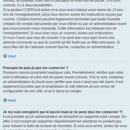
Vérifiez, en premier, votre nom d’utilisateur et votre mot de passe. S’ils sont
corrects, il y a deux possibilités :
Si la gestion COPPA est active et si vous avez indiqué avoir moins de 13 ans
lors de l’enregistrement, alors vous devrez suivre les instructions reçues par
courriel. Certains forums peuvent également nécessiter que toute nouvelle
création de compte soit activée par vous-même ou par un administrateur avant
que vous puissiez vous connecter. Cette information est indiquée lors de
l’enregistrement. Si vous avez reçu un courriel, suivez ses instructions.
Si vous n’avez pas reçu de courriel, il se peut que vous ayez fourni une
adresse incorrecte ou que le courriel ait été traité par un filtre anti-spam. Si
vous êtes sûr de l’adresse courriel fournie, contactez un administrateur.
Haut
Pourquoi ne puis-je pas me connecter ?
Plusieurs raisons pourraient expliquer cela. Premièrement, vérifiez que votre
nom d’utilisateur et votre mot de passe soient corrects. S’ils le sont, contactez
un administrateur du forum pour vérifier que vous n’avez pas été banni. Il est
également possible que le propriétaire du site Internet ait une erreur de
configuration de son côté, et qu’il devra la corriger.
Haut
Je me suis enregistré par le passé mais je ne peux plus me connecter ?!
Il est possible qu’un administrateur ait désactivé ou supprimé votre compte. En
effet, il est courant de supprimer régulièrement les membres ne postant pas
pour réduire la taille de la base de données. Si cela vous arrive, tentez de vous