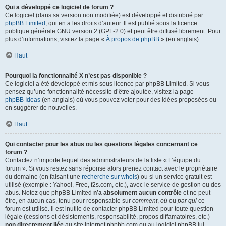
Qui a développé ce logiciel de forum ?
Ce logiciel (dans sa version non modifiée) est développé et distribué par
phpBB Limited
, qui en a les droits d’auteur. Il est publié sous la licence
publique générale GNU version 2 (GPL-2.0) et peut être diffusé librement. Pour
plus d’informations, visitez la page «
À propos de phpBB
» (en anglais).
Haut
Pourquoi la fonctionnalité X n’est pas disponible ?
Ce logiciel a été développé et mis sous licence par phpBB Limited. Si vous
pensez qu’une fonctionnalité nécessite d’être ajoutée, visitez la page
phpBB Ideas
(en anglais) où vous pouvez voter pour des idées proposées ou
en suggérer de nouvelles.
Haut
Qui contacter pour les abus ou les questions légales concernant ce
forum ?
Contactez n’importe lequel des administrateurs de la liste « L’équipe du
forum ». Si vous restez sans réponse alors prenez contact avec le propriétaire
du domaine (en faisant une
recherche sur whois
) ou si un service gratuit est
utilisé (exemple : Yahoo!, Free, f2s.com, etc.), avec le service de gestion ou des
abus. Notez que phpBB Limited
n’a absolument aucun contrôle
et ne peut
être, en aucun cas, tenu pour responsable sur
comment
,
où
ou
par qui
ce
forum est utilisé. Il est inutile de contacter phpBB Limited pour toute question
légale (cessions et désistements, responsabilité, propos diffamatoires, etc.)
non directement liée
au site Internet phpbb.com ou au logiciel phpBB lui-