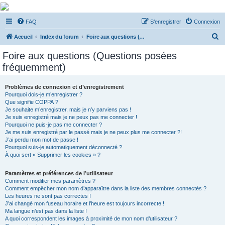
De Musicae Militari -
FAQ
S’enregistrer
Connexion
Forums
R
Forums de discussions
Accueil
Index du forum
Foire aux questions (Questions posées fréquemment)
e
Foire aux questions (Questions posées
c
fréquemment)
h
e
Problèmes de connexion et d’enregistrement
Pourquoi dois-je m’enregistrer ?
r
Que signifie COPPA ?
c
Je souhaite m’enregistrer, mais je n’y parviens pas !
Je suis enregistré mais je ne peux pas me connecter !
h
Pourquoi ne puis-je pas me connecter ?
Je me suis enregistré par le passé mais je ne peux plus me connecter ?!
e
J’ai perdu mon mot de passe !
r
Pourquoi suis-je automatiquement déconnecté ?
À quoi sert « Supprimer les cookies » ?
Paramètres et préférences de l’utilisateur
Comment modifier mes paramètres ?
Comment empêcher mon nom d’apparaître dans la liste des membres connectés ?
Les heures ne sont pas correctes !
J’ai changé mon fuseau horaire et l’heure est toujours incorrecte !
Ma langue n’est pas dans la liste !
A quoi correspondent les images à proximité de mon nom d’utilisateur ?