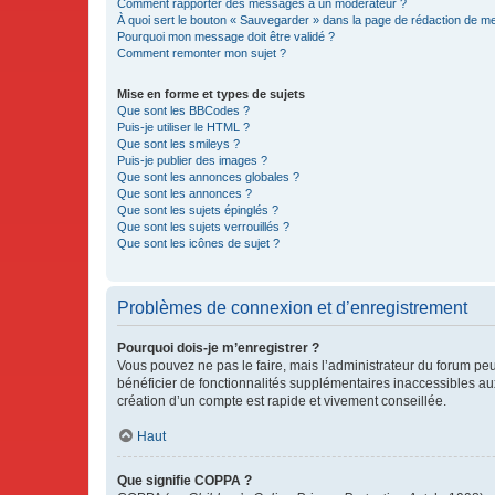
Comment rapporter des messages à un modérateur ?
À quoi sert le bouton « Sauvegarder » dans la page de rédaction de 
Pourquoi mon message doit être validé ?
Comment remonter mon sujet ?
Mise en forme et types de sujets
Que sont les BBCodes ?
Puis-je utiliser le HTML ?
Que sont les smileys ?
Puis-je publier des images ?
Que sont les annonces globales ?
Que sont les annonces ?
Que sont les sujets épinglés ?
Que sont les sujets verrouillés ?
Que sont les icônes de sujet ?
Problèmes de connexion et d’enregistrement
Pourquoi dois-je m’enregistrer ?
Vous pouvez ne pas le faire, mais l’administrateur du forum peu
bénéficier de fonctionnalités supplémentaires inaccessibles au
création d’un compte est rapide et vivement conseillée.
Haut
Que signifie COPPA ?