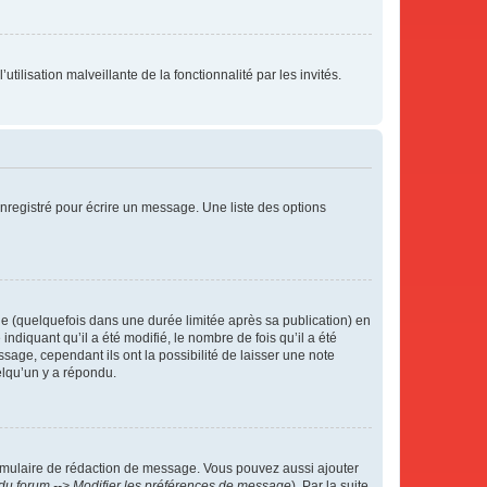
tilisation malveillante de la fonctionnalité par les invités.
nregistré pour écrire un message. Une liste des options
 (quelquefois dans une durée limitée après sa publication) en
iquant qu’il a été modifié, le nombre de fois qu’il a été
sage, cependant ils ont la possibilité de laisser une note
elqu’un y a répondu.
rmulaire de rédaction de message. Vous pouvez aussi ajouter
du forum --> Modifier les préférences de message
). Par la suite,