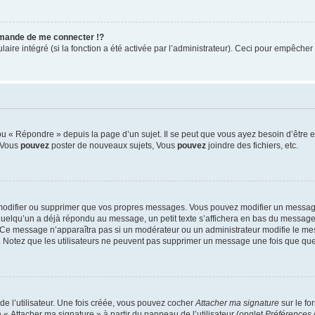
mande de me connecter !?
re intégré (si la fonction a été activée par l’administrateur). Ceci pour empêcher l’u
 « Répondre » depuis la page d’un sujet. Il se peut que vous ayez besoin d’être e
: Vous
pouvez
poster de nouveaux sujets, Vous
pouvez
joindre des fichiers, etc.
modifier ou supprimer que vos propres messages. Vous pouvez modifier un message
lqu’un a déjà répondu au message, un petit texte s’affichera en bas du message ind
n. Ce message n’apparaîtra pas si un modérateur ou un administrateur modifie le mes
ive. Notez que les utilisateurs ne peuvent pas supprimer un message une fois que qu
e l’utilisateur. Une fois créée, vous pouvez cocher
Attacher ma signature
sur le fo
 « Attacher ma signature » à partir du panneau de l’utilisateur (onglet
Préférences 