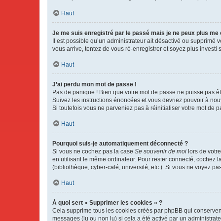
Haut
Je me suis enregistré par le passé mais je ne peux plus me
Il est possible qu’un administrateur ait désactivé ou supprimé 
vous arrive, tentez de vous ré-enregistrer et soyez plus investi s
Haut
J’ai perdu mon mot de passe !
Pas de panique ! Bien que votre mot de passe ne puisse pas être
Suivez les instructions énoncées et vous devriez pouvoir à no
Si toutefois vous ne parveniez pas à réinitialiser votre mot de 
Haut
Pourquoi suis-je automatiquement déconnecté ?
Si vous ne cochez pas la case
Se souvenir de moi
lors de votr
en utilisant le même ordinateur. Pour rester connecté, cochez 
(bibliothèque, cyber-café, université, etc.). Si vous ne voyez pa
Haut
À quoi sert « Supprimer les cookies » ?
Cela supprime tous les cookies créés par phpBB qui conservent v
messages (lu ou non lu) si cela a été activé par un administra