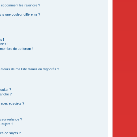
s et comment les rejoindre ?
s une couleur différente ?
?
s !
bles !
n membre de ce forum !
ateurs de ma liste d’amis ou d’ignorés ?
sultat ?
anche ?!
ages et sujets ?
a surveillance ?
 sujets ?
es de sujets ?