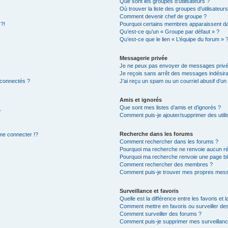
Que sont les groupes d’utilisateurs ?
Où trouver la liste des groupes d’utilisateur
Comment devenir chef de groupe ?
 ?!
Pourquoi certains membres apparaissent dan
Qu’est-ce qu’un « Groupe par défaut » ?
Qu’est-ce que le lien « L’équipe du forum » 
Messagerie privée
Je ne peux pas envoyer de messages privé
Je reçois sans arrêt des messages indésira
 connectés ?
J’ai reçu un spam ou un courriel abusif d’u
Amis et ignorés
Que sont mes listes d’amis et d’ignorés ?
?
Comment puis-je ajouter/supprimer des utilis
Recherche dans les forums
e connecter !?
Comment rechercher dans les forums ?
Pourquoi ma recherche ne renvoie aucun ré
Pourquoi ma recherche renvoie une page bl
Comment rechercher des membres ?
Comment puis-je trouver mes propres mess
Surveillance et favoris
Quelle est la différence entre les favoris et l
Comment mettre en favoris ou surveiller des
Comment surveiller des forums ?
Comment puis-je supprimer mes surveillanc