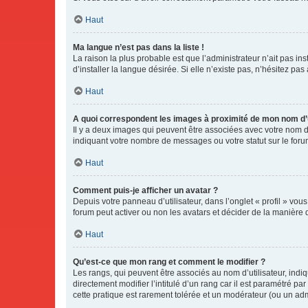
Haut
Ma langue n’est pas dans la liste !
La raison la plus probable est que l’administrateur n’ait pas 
d’installer la langue désirée. Si elle n’existe pas, n’hésitez pa
Haut
A quoi correspondent les images à proximité de mon nom d’u
Il y a deux images qui peuvent être associées avec votre nom d’
indiquant votre nombre de messages ou votre statut sur le fo
Haut
Comment puis-je afficher un avatar ?
Depuis votre panneau d’utilisateur, dans l’onglet « profil » vou
forum peut activer ou non les avatars et décider de la manière d
Haut
Qu’est-ce que mon rang et comment le modifier ?
Les rangs, qui peuvent être associés au nom d’utilisateur, ind
directement modifier l’intitulé d’un rang car il est paramétré p
cette pratique est rarement tolérée et un modérateur (ou un ad