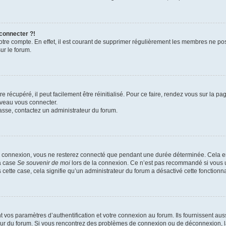
 connecter ?!
votre compte. En effet, il est courant de supprimer régulièrement les membres ne pos
ur le forum.
 récupéré, il peut facilement être réinitialisé. Pour ce faire, rendez vous sur la p
uveau vous connecter.
passe, contactez un administrateur du forum.
e connexion, vous ne resterez connecté que pendant une durée déterminée. Cela em
la case
Se souvenir de moi
lors de la connexion. Ce n’est pas recommandé si vous u
s cette case, cela signifie qu’un administrateur du forum a désactivé cette fonctionna
os paramètres d’authentification et votre connexion au forum. Ils fournissent aussi
teur du forum. Si vous rencontrez des problèmes de connexion ou de déconnexion, l