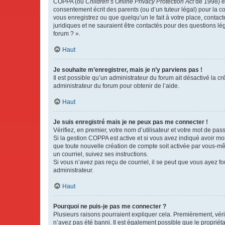
COPPA (ou
Children’s Online Privacy Protection Act
de 1998) es
consentement écrit des parents (ou d’un tuteur légal) pour la c
vous enregistrez ou que quelqu’un le fait à votre place, contac
juridiques et ne sauraient être contactés pour des questions lé
forum ? ».
Haut
Je souhaite m’enregistrer, mais je n’y parviens pas !
Il est possible qu’un administrateur du forum ait désactivé la c
administrateur du forum pour obtenir de l’aide.
Haut
Je suis enregistré mais je ne peux pas me connecter !
Vérifiez, en premier, votre nom d’utilisateur et votre mot de passe.
Si la gestion COPPA est active et si vous avez indiqué avoir mo
que toute nouvelle création de compte soit activée par vous-mê
un courriel, suivez ses instructions.
Si vous n’avez pas reçu de courriel, il se peut que vous ayez fou
administrateur.
Haut
Pourquoi ne puis-je pas me connecter ?
Plusieurs raisons pourraient expliquer cela. Premièrement, vérif
n’avez pas été banni. Il est également possible que le propriétair