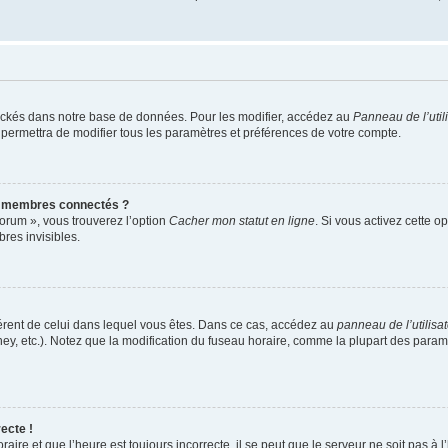
ockés dans notre base de données. Pour les modifier, accédez au
Panneau de l’util
 permettra de modifier tous les paramètres et préférences de votre compte.
s membres connectés ?
forum », vous trouverez l’option
Cacher mon statut en ligne
. Si vous activez cette o
es invisibles.
ifférent de celui dans lequel vous êtes. Dans ce cas, accédez au
panneau de l’utilisa
ney, etc.). Notez que la modification du fuseau horaire, comme la plupart des para
ecte !
aire et que l’heure est toujours incorrecte, il se peut que le serveur ne soit pas à