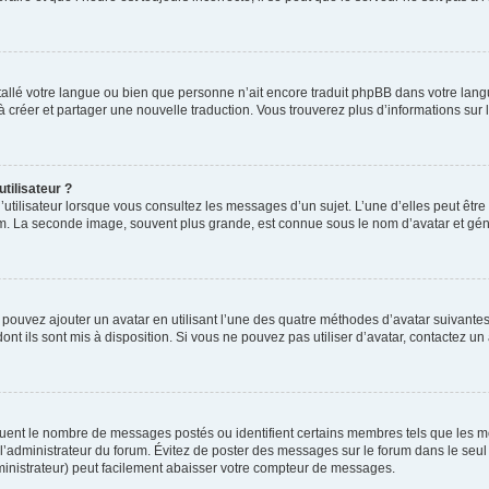
installé votre langue ou bien que personne n’ait encore traduit phpBB dans votre l
s à créer et partager une nouvelle traduction. Vous trouverez plus d’informations sur l
tilisateur ?
utilisateur lorsque vous consultez les messages d’un sujet. L’une d’elles peut êtr
rum. La seconde image, souvent plus grande, est connue sous le nom d’avatar et 
s pouvez ajouter un avatar en utilisant l’une des quatre méthodes d’avatar suivantes 
ont ils sont mis à disposition. Si vous ne pouvez pas utiliser d’avatar, contactez un
iquent le nombre de messages postés ou identifient certains membres tels que les 
ar l’administrateur du forum. Évitez de poster des messages sur le forum dans le seu
ministrateur) peut facilement abaisser votre compteur de messages.