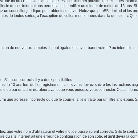
t une loi aux États-Unis qui dit que les sites Internet pouvant recueillir des infor
ollecte de ces informations permettant d’identifier un mineur de moins de 13 ans. S
tez un conseiller juridique pour obtenir son avis. Notez que phpBB Limited et les pr
gales de toutes sortes, à l’exception de celles mentionnées dans la question « Qui
réation de nouveaux comptes. Il peut également avoir banni votre IP ou interdit le no
 S’ils sont corrects, il y a deux possibilités :
ins de 13 ans lors de l’enregistrement, alors vous devrez suivre les instructions r
me ou par un administrateur avant que vous puissiez vous connecter. Cette informat
rni une adresse incorrecte ou que le courriel ait été traité par un filtre anti-spam. S
iez que votre nom d’utilisateur et votre mot de passe soient corrects. S’ils le sont,
e du site Internet ait une erreur de configuration de son côté, et qu’il devra la corri