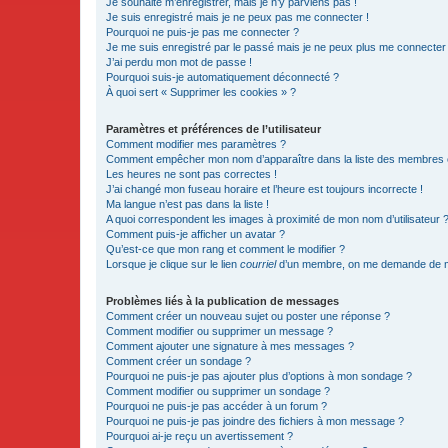
Je souhaite m’enregistrer, mais je n’y parviens pas !
Je suis enregistré mais je ne peux pas me connecter !
Pourquoi ne puis-je pas me connecter ?
Je me suis enregistré par le passé mais je ne peux plus me connecter
J’ai perdu mon mot de passe !
Pourquoi suis-je automatiquement déconnecté ?
À quoi sert « Supprimer les cookies » ?
Paramètres et préférences de l’utilisateur
Comment modifier mes paramètres ?
Comment empêcher mon nom d’apparaître dans la liste des membres
Les heures ne sont pas correctes !
J’ai changé mon fuseau horaire et l’heure est toujours incorrecte !
Ma langue n’est pas dans la liste !
A quoi correspondent les images à proximité de mon nom d’utilisateur 
Comment puis-je afficher un avatar ?
Qu’est-ce que mon rang et comment le modifier ?
Lorsque je clique sur le lien
courriel
d’un membre, on me demande de m
Problèmes liés à la publication de messages
Comment créer un nouveau sujet ou poster une réponse ?
Comment modifier ou supprimer un message ?
Comment ajouter une signature à mes messages ?
Comment créer un sondage ?
Pourquoi ne puis-je pas ajouter plus d’options à mon sondage ?
Comment modifier ou supprimer un sondage ?
Pourquoi ne puis-je pas accéder à un forum ?
Pourquoi ne puis-je pas joindre des fichiers à mon message ?
Pourquoi ai-je reçu un avertissement ?