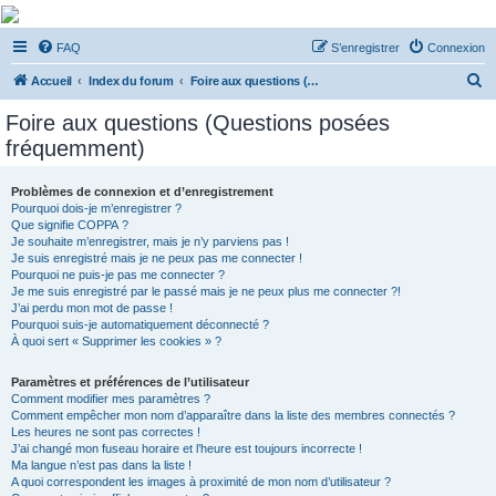
De Musicae Militari -
FAQ
S’enregistrer
Connexion
Forums
R
Forums de discussions
Accueil
Index du forum
Foire aux questions (Questions posées fréquemment)
e
Foire aux questions (Questions posées
c
fréquemment)
h
e
Problèmes de connexion et d’enregistrement
Pourquoi dois-je m’enregistrer ?
r
Que signifie COPPA ?
c
Je souhaite m’enregistrer, mais je n’y parviens pas !
Je suis enregistré mais je ne peux pas me connecter !
h
Pourquoi ne puis-je pas me connecter ?
Je me suis enregistré par le passé mais je ne peux plus me connecter ?!
e
J’ai perdu mon mot de passe !
r
Pourquoi suis-je automatiquement déconnecté ?
À quoi sert « Supprimer les cookies » ?
Paramètres et préférences de l’utilisateur
Comment modifier mes paramètres ?
Comment empêcher mon nom d’apparaître dans la liste des membres connectés ?
Les heures ne sont pas correctes !
J’ai changé mon fuseau horaire et l’heure est toujours incorrecte !
Ma langue n’est pas dans la liste !
A quoi correspondent les images à proximité de mon nom d’utilisateur ?