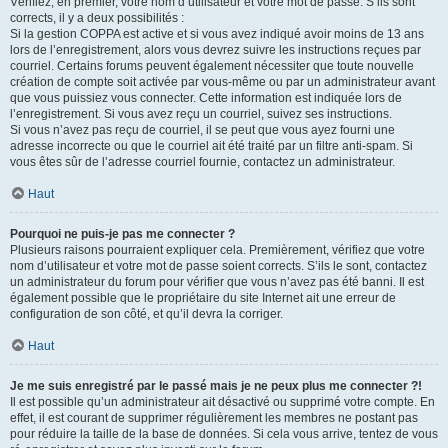
Vérifiez, en premier, votre nom d’utilisateur et votre mot de passe. S’ils sont
corrects, il y a deux possibilités :
Si la gestion COPPA est active et si vous avez indiqué avoir moins de 13 ans
lors de l’enregistrement, alors vous devrez suivre les instructions reçues par
courriel. Certains forums peuvent également nécessiter que toute nouvelle
création de compte soit activée par vous-même ou par un administrateur avant
que vous puissiez vous connecter. Cette information est indiquée lors de
l’enregistrement. Si vous avez reçu un courriel, suivez ses instructions.
Si vous n’avez pas reçu de courriel, il se peut que vous ayez fourni une
adresse incorrecte ou que le courriel ait été traité par un filtre anti-spam. Si
vous êtes sûr de l’adresse courriel fournie, contactez un administrateur.
Haut
Pourquoi ne puis-je pas me connecter ?
Plusieurs raisons pourraient expliquer cela. Premièrement, vérifiez que votre
nom d’utilisateur et votre mot de passe soient corrects. S’ils le sont, contactez
un administrateur du forum pour vérifier que vous n’avez pas été banni. Il est
également possible que le propriétaire du site Internet ait une erreur de
configuration de son côté, et qu’il devra la corriger.
Haut
Je me suis enregistré par le passé mais je ne peux plus me connecter ?!
Il est possible qu’un administrateur ait désactivé ou supprimé votre compte. En
effet, il est courant de supprimer régulièrement les membres ne postant pas
pour réduire la taille de la base de données. Si cela vous arrive, tentez de vous