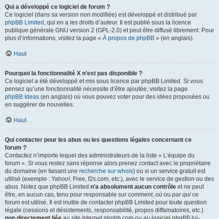
Qui a développé ce logiciel de forum ?
Ce logiciel (dans sa version non modifiée) est développé et distribué par
phpBB Limited
, qui en a les droits d’auteur. Il est publié sous la licence
publique générale GNU version 2 (GPL-2.0) et peut être diffusé librement. Pour
plus d’informations, visitez la page «
À propos de phpBB
» (en anglais).
Haut
Pourquoi la fonctionnalité X n’est pas disponible ?
Ce logiciel a été développé et mis sous licence par phpBB Limited. Si vous
pensez qu’une fonctionnalité nécessite d’être ajoutée, visitez la page
phpBB Ideas
(en anglais) où vous pouvez voter pour des idées proposées ou
en suggérer de nouvelles.
Haut
Qui contacter pour les abus ou les questions légales concernant ce
forum ?
Contactez n’importe lequel des administrateurs de la liste « L’équipe du
forum ». Si vous restez sans réponse alors prenez contact avec le propriétaire
du domaine (en faisant une
recherche sur whois
) ou si un service gratuit est
utilisé (exemple : Yahoo!, Free, f2s.com, etc.), avec le service de gestion ou des
abus. Notez que phpBB Limited
n’a absolument aucun contrôle
et ne peut
être, en aucun cas, tenu pour responsable sur
comment
,
où
ou
par qui
ce
forum est utilisé. Il est inutile de contacter phpBB Limited pour toute question
légale (cessions et désistements, responsabilité, propos diffamatoires, etc.)
non directement liée
au site Internet phpbb.com ou au logiciel phpBB lui-