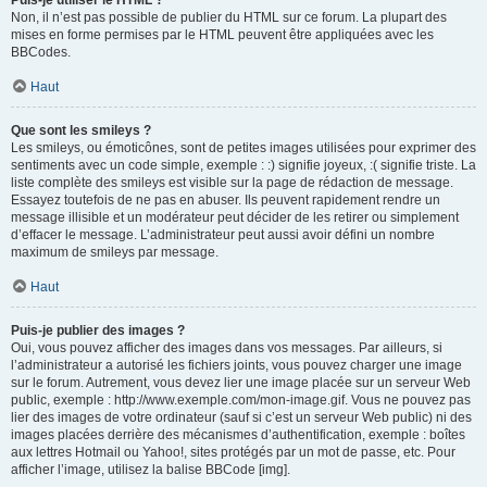
Puis-je utiliser le HTML ?
Non, il n’est pas possible de publier du HTML sur ce forum. La plupart des
mises en forme permises par le HTML peuvent être appliquées avec les
BBCodes.
Haut
Que sont les smileys ?
Les smileys, ou émoticônes, sont de petites images utilisées pour exprimer des
sentiments avec un code simple, exemple : :) signifie joyeux, :( signifie triste. La
liste complète des smileys est visible sur la page de rédaction de message.
Essayez toutefois de ne pas en abuser. Ils peuvent rapidement rendre un
message illisible et un modérateur peut décider de les retirer ou simplement
d’effacer le message. L’administrateur peut aussi avoir défini un nombre
maximum de smileys par message.
Haut
Puis-je publier des images ?
Oui, vous pouvez afficher des images dans vos messages. Par ailleurs, si
l’administrateur a autorisé les fichiers joints, vous pouvez charger une image
sur le forum. Autrement, vous devez lier une image placée sur un serveur Web
public, exemple : http://www.exemple.com/mon-image.gif. Vous ne pouvez pas
lier des images de votre ordinateur (sauf si c’est un serveur Web public) ni des
images placées derrière des mécanismes d’authentification, exemple : boîtes
aux lettres Hotmail ou Yahoo!, sites protégés par un mot de passe, etc. Pour
afficher l’image, utilisez la balise BBCode [img].