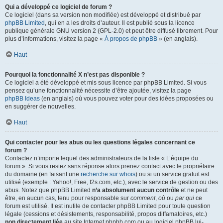
Qui a développé ce logiciel de forum ?
Ce logiciel (dans sa version non modifiée) est développé et distribué par
phpBB Limited
, qui en a les droits d’auteur. Il est publié sous la licence
publique générale GNU version 2 (GPL-2.0) et peut être diffusé librement. Pour
plus d’informations, visitez la page «
À propos de phpBB
» (en anglais).
Haut
Pourquoi la fonctionnalité X n’est pas disponible ?
Ce logiciel a été développé et mis sous licence par phpBB Limited. Si vous
pensez qu’une fonctionnalité nécessite d’être ajoutée, visitez la page
phpBB Ideas
(en anglais) où vous pouvez voter pour des idées proposées ou
en suggérer de nouvelles.
Haut
Qui contacter pour les abus ou les questions légales concernant ce
forum ?
Contactez n’importe lequel des administrateurs de la liste « L’équipe du
forum ». Si vous restez sans réponse alors prenez contact avec le propriétaire
du domaine (en faisant une
recherche sur whois
) ou si un service gratuit est
utilisé (exemple : Yahoo!, Free, f2s.com, etc.), avec le service de gestion ou des
abus. Notez que phpBB Limited
n’a absolument aucun contrôle
et ne peut
être, en aucun cas, tenu pour responsable sur
comment
,
où
ou
par qui
ce
forum est utilisé. Il est inutile de contacter phpBB Limited pour toute question
légale (cessions et désistements, responsabilité, propos diffamatoires, etc.)
non directement liée
au site Internet phpbb.com ou au logiciel phpBB lui-