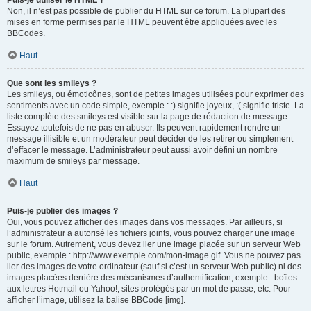
Puis-je utiliser le HTML ?
Non, il n’est pas possible de publier du HTML sur ce forum. La plupart des
mises en forme permises par le HTML peuvent être appliquées avec les
BBCodes.
Haut
Que sont les smileys ?
Les smileys, ou émoticônes, sont de petites images utilisées pour exprimer des
sentiments avec un code simple, exemple : :) signifie joyeux, :( signifie triste. La
liste complète des smileys est visible sur la page de rédaction de message.
Essayez toutefois de ne pas en abuser. Ils peuvent rapidement rendre un
message illisible et un modérateur peut décider de les retirer ou simplement
d’effacer le message. L’administrateur peut aussi avoir défini un nombre
maximum de smileys par message.
Haut
Puis-je publier des images ?
Oui, vous pouvez afficher des images dans vos messages. Par ailleurs, si
l’administrateur a autorisé les fichiers joints, vous pouvez charger une image
sur le forum. Autrement, vous devez lier une image placée sur un serveur Web
public, exemple : http://www.exemple.com/mon-image.gif. Vous ne pouvez pas
lier des images de votre ordinateur (sauf si c’est un serveur Web public) ni des
images placées derrière des mécanismes d’authentification, exemple : boîtes
aux lettres Hotmail ou Yahoo!, sites protégés par un mot de passe, etc. Pour
afficher l’image, utilisez la balise BBCode [img].