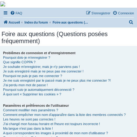
De Musicae Militari -
FAQ
S’enregistrer
Connexion
Forums
R
Forums de discussions
Accueil
Index du forum
Foire aux questions (Questions posées fréquemment)
e
Foire aux questions (Questions posées
c
fréquemment)
h
e
Problèmes de connexion et d’enregistrement
Pourquoi dois-je m’enregistrer ?
r
Que signifie COPPA ?
c
Je souhaite m’enregistrer, mais je n’y parviens pas !
Je suis enregistré mais je ne peux pas me connecter !
h
Pourquoi ne puis-je pas me connecter ?
Je me suis enregistré par le passé mais je ne peux plus me connecter ?!
e
J’ai perdu mon mot de passe !
r
Pourquoi suis-je automatiquement déconnecté ?
À quoi sert « Supprimer les cookies » ?
Paramètres et préférences de l’utilisateur
Comment modifier mes paramètres ?
Comment empêcher mon nom d’apparaître dans la liste des membres connectés ?
Les heures ne sont pas correctes !
J’ai changé mon fuseau horaire et l’heure est toujours incorrecte !
Ma langue n’est pas dans la liste !
A quoi correspondent les images à proximité de mon nom d’utilisateur ?