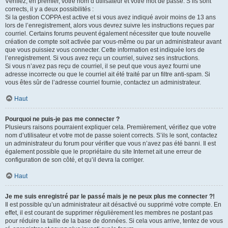
Vérifiez, en premier, votre nom d’utilisateur et votre mot de passe. S’ils sont
corrects, il y a deux possibilités :
Si la gestion COPPA est active et si vous avez indiqué avoir moins de 13 ans
lors de l’enregistrement, alors vous devrez suivre les instructions reçues par
courriel. Certains forums peuvent également nécessiter que toute nouvelle
création de compte soit activée par vous-même ou par un administrateur avant
que vous puissiez vous connecter. Cette information est indiquée lors de
l’enregistrement. Si vous avez reçu un courriel, suivez ses instructions.
Si vous n’avez pas reçu de courriel, il se peut que vous ayez fourni une
adresse incorrecte ou que le courriel ait été traité par un filtre anti-spam. Si
vous êtes sûr de l’adresse courriel fournie, contactez un administrateur.
Haut
Pourquoi ne puis-je pas me connecter ?
Plusieurs raisons pourraient expliquer cela. Premièrement, vérifiez que votre
nom d’utilisateur et votre mot de passe soient corrects. S’ils le sont, contactez
un administrateur du forum pour vérifier que vous n’avez pas été banni. Il est
également possible que le propriétaire du site Internet ait une erreur de
configuration de son côté, et qu’il devra la corriger.
Haut
Je me suis enregistré par le passé mais je ne peux plus me connecter ?!
Il est possible qu’un administrateur ait désactivé ou supprimé votre compte. En
effet, il est courant de supprimer régulièrement les membres ne postant pas
pour réduire la taille de la base de données. Si cela vous arrive, tentez de vous