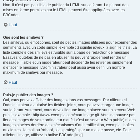
Puis-je utiliser le HTML ?
Non, il n’est pas possible de publier du HTML sur ce forum. La plupart des
mises en forme permises par le HTML peuvent être appliquées avec les
BBCodes.
Haut
Que sont les smileys ?
Les smileys, ou émoticônes, sont de petites images utilisées pour exprimer des
sentiments avec un code simple, exemple : :) signifie joyeux, :( signifie triste. La
liste complète des smileys est visible sur la page de rédaction de message.
Essayez toutefois de ne pas en abuser. Ils peuvent rapidement rendre un
message illisible et un modérateur peut décider de les retirer ou simplement
d’effacer le message. L’administrateur peut aussi avoir défini un nombre
maximum de smileys par message.
Haut
Puis-je publier des images ?
Oui, vous pouvez afficher des images dans vos messages. Par ailleurs, si
l’administrateur a autorisé les fichiers joints, vous pouvez charger une image
sur le forum. Autrement, vous devez lier une image placée sur un serveur Web
public, exemple : http://www.exemple.com/mon-image.gif. Vous ne pouvez pas
lier des images de votre ordinateur (sauf si c’est un serveur Web public) ni des
images placées derrière des mécanismes d’authentification, exemple : boîtes
aux lettres Hotmail ou Yahoo!, sites protégés par un mot de passe, etc. Pour
afficher l’image, utilisez la balise BBCode [img].