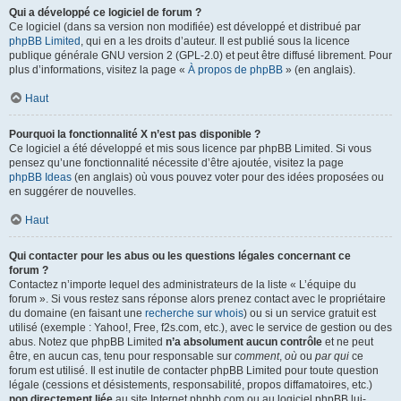
Qui a développé ce logiciel de forum ?
Ce logiciel (dans sa version non modifiée) est développé et distribué par
phpBB Limited
, qui en a les droits d’auteur. Il est publié sous la licence
publique générale GNU version 2 (GPL-2.0) et peut être diffusé librement. Pour
plus d’informations, visitez la page «
À propos de phpBB
» (en anglais).
Haut
Pourquoi la fonctionnalité X n’est pas disponible ?
Ce logiciel a été développé et mis sous licence par phpBB Limited. Si vous
pensez qu’une fonctionnalité nécessite d’être ajoutée, visitez la page
phpBB Ideas
(en anglais) où vous pouvez voter pour des idées proposées ou
en suggérer de nouvelles.
Haut
Qui contacter pour les abus ou les questions légales concernant ce
forum ?
Contactez n’importe lequel des administrateurs de la liste « L’équipe du
forum ». Si vous restez sans réponse alors prenez contact avec le propriétaire
du domaine (en faisant une
recherche sur whois
) ou si un service gratuit est
utilisé (exemple : Yahoo!, Free, f2s.com, etc.), avec le service de gestion ou des
abus. Notez que phpBB Limited
n’a absolument aucun contrôle
et ne peut
être, en aucun cas, tenu pour responsable sur
comment
,
où
ou
par qui
ce
forum est utilisé. Il est inutile de contacter phpBB Limited pour toute question
légale (cessions et désistements, responsabilité, propos diffamatoires, etc.)
non directement liée
au site Internet phpbb.com ou au logiciel phpBB lui-