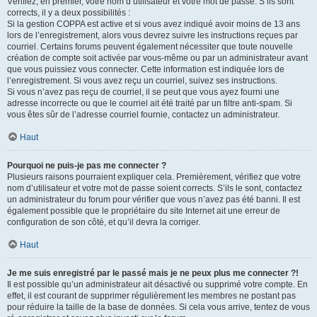
Vérifiez, en premier, votre nom d’utilisateur et votre mot de passe. S’ils sont
corrects, il y a deux possibilités :
Si la gestion COPPA est active et si vous avez indiqué avoir moins de 13 ans
lors de l’enregistrement, alors vous devrez suivre les instructions reçues par
courriel. Certains forums peuvent également nécessiter que toute nouvelle
création de compte soit activée par vous-même ou par un administrateur avant
que vous puissiez vous connecter. Cette information est indiquée lors de
l’enregistrement. Si vous avez reçu un courriel, suivez ses instructions.
Si vous n’avez pas reçu de courriel, il se peut que vous ayez fourni une
adresse incorrecte ou que le courriel ait été traité par un filtre anti-spam. Si
vous êtes sûr de l’adresse courriel fournie, contactez un administrateur.
Haut
Pourquoi ne puis-je pas me connecter ?
Plusieurs raisons pourraient expliquer cela. Premièrement, vérifiez que votre
nom d’utilisateur et votre mot de passe soient corrects. S’ils le sont, contactez
un administrateur du forum pour vérifier que vous n’avez pas été banni. Il est
également possible que le propriétaire du site Internet ait une erreur de
configuration de son côté, et qu’il devra la corriger.
Haut
Je me suis enregistré par le passé mais je ne peux plus me connecter ?!
Il est possible qu’un administrateur ait désactivé ou supprimé votre compte. En
effet, il est courant de supprimer régulièrement les membres ne postant pas
pour réduire la taille de la base de données. Si cela vous arrive, tentez de vous