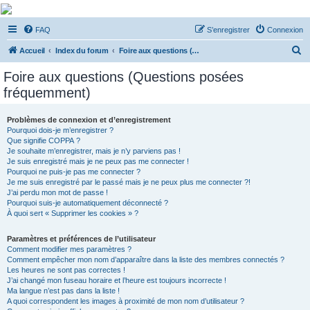
De Musicae Militari -
FAQ
S’enregistrer
Connexion
Forums
R
Forums de discussions
Accueil
Index du forum
Foire aux questions (Questions posées fréquemment)
e
Foire aux questions (Questions posées
c
fréquemment)
h
e
Problèmes de connexion et d’enregistrement
Pourquoi dois-je m’enregistrer ?
r
Que signifie COPPA ?
c
Je souhaite m’enregistrer, mais je n’y parviens pas !
Je suis enregistré mais je ne peux pas me connecter !
h
Pourquoi ne puis-je pas me connecter ?
Je me suis enregistré par le passé mais je ne peux plus me connecter ?!
e
J’ai perdu mon mot de passe !
r
Pourquoi suis-je automatiquement déconnecté ?
À quoi sert « Supprimer les cookies » ?
Paramètres et préférences de l’utilisateur
Comment modifier mes paramètres ?
Comment empêcher mon nom d’apparaître dans la liste des membres connectés ?
Les heures ne sont pas correctes !
J’ai changé mon fuseau horaire et l’heure est toujours incorrecte !
Ma langue n’est pas dans la liste !
A quoi correspondent les images à proximité de mon nom d’utilisateur ?