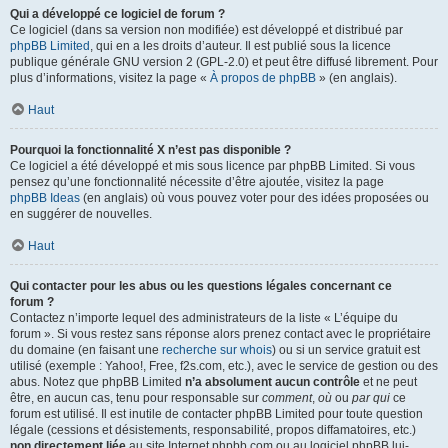
Qui a développé ce logiciel de forum ?
Ce logiciel (dans sa version non modifiée) est développé et distribué par
phpBB Limited
, qui en a les droits d’auteur. Il est publié sous la licence
publique générale GNU version 2 (GPL-2.0) et peut être diffusé librement. Pour
plus d’informations, visitez la page «
À propos de phpBB
» (en anglais).
Haut
Pourquoi la fonctionnalité X n’est pas disponible ?
Ce logiciel a été développé et mis sous licence par phpBB Limited. Si vous
pensez qu’une fonctionnalité nécessite d’être ajoutée, visitez la page
phpBB Ideas
(en anglais) où vous pouvez voter pour des idées proposées ou
en suggérer de nouvelles.
Haut
Qui contacter pour les abus ou les questions légales concernant ce
forum ?
Contactez n’importe lequel des administrateurs de la liste « L’équipe du
forum ». Si vous restez sans réponse alors prenez contact avec le propriétaire
du domaine (en faisant une
recherche sur whois
) ou si un service gratuit est
utilisé (exemple : Yahoo!, Free, f2s.com, etc.), avec le service de gestion ou des
abus. Notez que phpBB Limited
n’a absolument aucun contrôle
et ne peut
être, en aucun cas, tenu pour responsable sur
comment
,
où
ou
par qui
ce
forum est utilisé. Il est inutile de contacter phpBB Limited pour toute question
légale (cessions et désistements, responsabilité, propos diffamatoires, etc.)
non directement liée
au site Internet phpbb.com ou au logiciel phpBB lui-