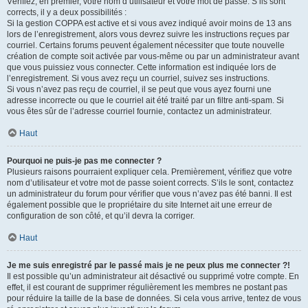
Vérifiez, en premier, votre nom d’utilisateur et votre mot de passe. S’ils sont
corrects, il y a deux possibilités :
Si la gestion COPPA est active et si vous avez indiqué avoir moins de 13 ans
lors de l’enregistrement, alors vous devrez suivre les instructions reçues par
courriel. Certains forums peuvent également nécessiter que toute nouvelle
création de compte soit activée par vous-même ou par un administrateur avant
que vous puissiez vous connecter. Cette information est indiquée lors de
l’enregistrement. Si vous avez reçu un courriel, suivez ses instructions.
Si vous n’avez pas reçu de courriel, il se peut que vous ayez fourni une
adresse incorrecte ou que le courriel ait été traité par un filtre anti-spam. Si
vous êtes sûr de l’adresse courriel fournie, contactez un administrateur.
Haut
Pourquoi ne puis-je pas me connecter ?
Plusieurs raisons pourraient expliquer cela. Premièrement, vérifiez que votre
nom d’utilisateur et votre mot de passe soient corrects. S’ils le sont, contactez
un administrateur du forum pour vérifier que vous n’avez pas été banni. Il est
également possible que le propriétaire du site Internet ait une erreur de
configuration de son côté, et qu’il devra la corriger.
Haut
Je me suis enregistré par le passé mais je ne peux plus me connecter ?!
Il est possible qu’un administrateur ait désactivé ou supprimé votre compte. En
effet, il est courant de supprimer régulièrement les membres ne postant pas
pour réduire la taille de la base de données. Si cela vous arrive, tentez de vous