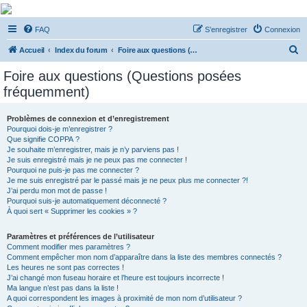
De Musicae Militari -
FAQ
S’enregistrer
Connexion
Forums
R
Forums de discussions
Accueil
Index du forum
Foire aux questions (Questions posées fréquemment)
e
Foire aux questions (Questions posées
c
fréquemment)
h
e
Problèmes de connexion et d’enregistrement
Pourquoi dois-je m’enregistrer ?
r
Que signifie COPPA ?
c
Je souhaite m’enregistrer, mais je n’y parviens pas !
Je suis enregistré mais je ne peux pas me connecter !
h
Pourquoi ne puis-je pas me connecter ?
Je me suis enregistré par le passé mais je ne peux plus me connecter ?!
e
J’ai perdu mon mot de passe !
r
Pourquoi suis-je automatiquement déconnecté ?
À quoi sert « Supprimer les cookies » ?
Paramètres et préférences de l’utilisateur
Comment modifier mes paramètres ?
Comment empêcher mon nom d’apparaître dans la liste des membres connectés ?
Les heures ne sont pas correctes !
J’ai changé mon fuseau horaire et l’heure est toujours incorrecte !
Ma langue n’est pas dans la liste !
A quoi correspondent les images à proximité de mon nom d’utilisateur ?