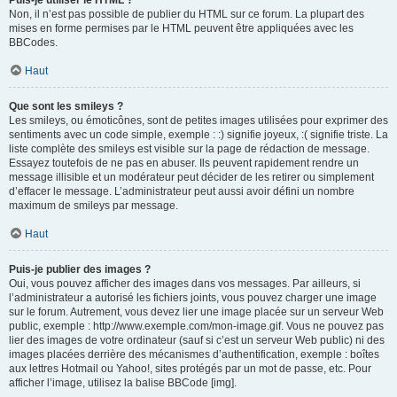
Puis-je utiliser le HTML ?
Non, il n’est pas possible de publier du HTML sur ce forum. La plupart des
mises en forme permises par le HTML peuvent être appliquées avec les
BBCodes.
Haut
Que sont les smileys ?
Les smileys, ou émoticônes, sont de petites images utilisées pour exprimer des
sentiments avec un code simple, exemple : :) signifie joyeux, :( signifie triste. La
liste complète des smileys est visible sur la page de rédaction de message.
Essayez toutefois de ne pas en abuser. Ils peuvent rapidement rendre un
message illisible et un modérateur peut décider de les retirer ou simplement
d’effacer le message. L’administrateur peut aussi avoir défini un nombre
maximum de smileys par message.
Haut
Puis-je publier des images ?
Oui, vous pouvez afficher des images dans vos messages. Par ailleurs, si
l’administrateur a autorisé les fichiers joints, vous pouvez charger une image
sur le forum. Autrement, vous devez lier une image placée sur un serveur Web
public, exemple : http://www.exemple.com/mon-image.gif. Vous ne pouvez pas
lier des images de votre ordinateur (sauf si c’est un serveur Web public) ni des
images placées derrière des mécanismes d’authentification, exemple : boîtes
aux lettres Hotmail ou Yahoo!, sites protégés par un mot de passe, etc. Pour
afficher l’image, utilisez la balise BBCode [img].