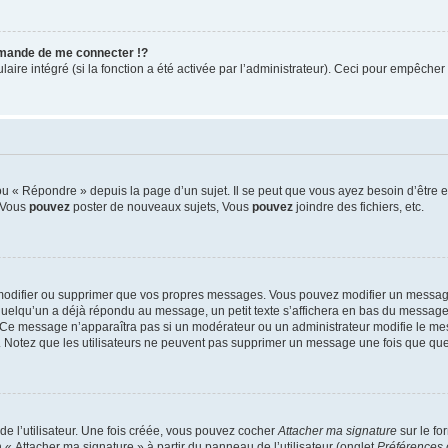
mande de me connecter !?
re intégré (si la fonction a été activée par l’administrateur). Ceci pour empêcher l’u
 « Répondre » depuis la page d’un sujet. Il se peut que vous ayez besoin d’être e
: Vous
pouvez
poster de nouveaux sujets, Vous
pouvez
joindre des fichiers, etc.
modifier ou supprimer que vos propres messages. Vous pouvez modifier un message
lqu’un a déjà répondu au message, un petit texte s’affichera en bas du message ind
n. Ce message n’apparaîtra pas si un modérateur ou un administrateur modifie le mes
ive. Notez que les utilisateurs ne peuvent pas supprimer un message une fois que qu
e l’utilisateur. Une fois créée, vous pouvez cocher
Attacher ma signature
sur le fo
 « Attacher ma signature » à partir du panneau de l’utilisateur (onglet
Préférences 