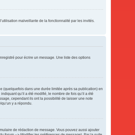
tilisation malveillante de la fonctionnalité par les invités.
nregistré pour écrire un message. Une liste des options
 (quelquefois dans une durée limitée après sa publication) en
iquant qu’il a été modifié, le nombre de fois qu’il a été
sage, cependant ils ont la possibilité de laisser une note
elqu’un y a répondu.
rmulaire de rédaction de message. Vous pouvez aussi ajouter
du forum --> Modifier les préférences de message
). Par la suite,