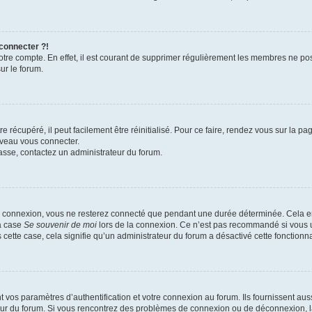
 connecter ?!
votre compte. En effet, il est courant de supprimer régulièrement les membres ne pos
ur le forum.
 récupéré, il peut facilement être réinitialisé. Pour ce faire, rendez vous sur la p
uveau vous connecter.
passe, contactez un administrateur du forum.
e connexion, vous ne resterez connecté que pendant une durée déterminée. Cela em
la case
Se souvenir de moi
lors de la connexion. Ce n’est pas recommandé si vous u
s cette case, cela signifie qu’un administrateur du forum a désactivé cette fonctionna
os paramètres d’authentification et votre connexion au forum. Ils fournissent aussi
teur du forum. Si vous rencontrez des problèmes de connexion ou de déconnexion, l