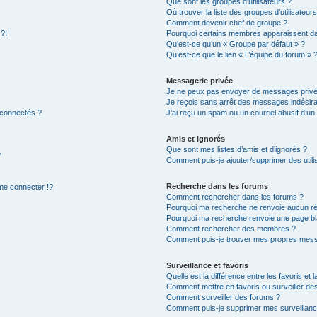
Que sont les groupes d’utilisateurs ?
Où trouver la liste des groupes d’utilisateur
Comment devenir chef de groupe ?
 ?!
Pourquoi certains membres apparaissent dan
Qu’est-ce qu’un « Groupe par défaut » ?
Qu’est-ce que le lien « L’équipe du forum » 
Messagerie privée
Je ne peux pas envoyer de messages privé
Je reçois sans arrêt des messages indésira
 connectés ?
J’ai reçu un spam ou un courriel abusif d’u
Amis et ignorés
Que sont mes listes d’amis et d’ignorés ?
?
Comment puis-je ajouter/supprimer des utilis
Recherche dans les forums
e connecter !?
Comment rechercher dans les forums ?
Pourquoi ma recherche ne renvoie aucun ré
Pourquoi ma recherche renvoie une page bl
Comment rechercher des membres ?
Comment puis-je trouver mes propres mess
Surveillance et favoris
Quelle est la différence entre les favoris et l
Comment mettre en favoris ou surveiller des
Comment surveiller des forums ?
Comment puis-je supprimer mes surveillanc