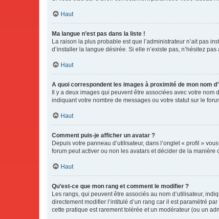
Haut
Ma langue n’est pas dans la liste !
La raison la plus probable est que l’administrateur n’ait pas 
d’installer la langue désirée. Si elle n’existe pas, n’hésitez pa
Haut
A quoi correspondent les images à proximité de mon nom d’u
Il y a deux images qui peuvent être associées avec votre nom d’
indiquant votre nombre de messages ou votre statut sur le fo
Haut
Comment puis-je afficher un avatar ?
Depuis votre panneau d’utilisateur, dans l’onglet « profil » vou
forum peut activer ou non les avatars et décider de la manière d
Haut
Qu’est-ce que mon rang et comment le modifier ?
Les rangs, qui peuvent être associés au nom d’utilisateur, ind
directement modifier l’intitulé d’un rang car il est paramétré p
cette pratique est rarement tolérée et un modérateur (ou un ad