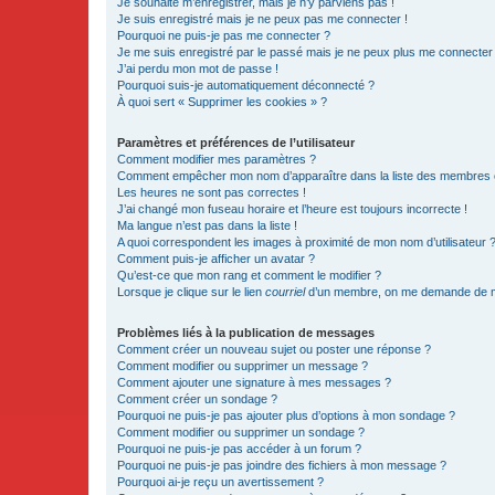
Je souhaite m’enregistrer, mais je n’y parviens pas !
Je suis enregistré mais je ne peux pas me connecter !
Pourquoi ne puis-je pas me connecter ?
Je me suis enregistré par le passé mais je ne peux plus me connecter
J’ai perdu mon mot de passe !
Pourquoi suis-je automatiquement déconnecté ?
À quoi sert « Supprimer les cookies » ?
Paramètres et préférences de l’utilisateur
Comment modifier mes paramètres ?
Comment empêcher mon nom d’apparaître dans la liste des membres
Les heures ne sont pas correctes !
J’ai changé mon fuseau horaire et l’heure est toujours incorrecte !
Ma langue n’est pas dans la liste !
A quoi correspondent les images à proximité de mon nom d’utilisateur 
Comment puis-je afficher un avatar ?
Qu’est-ce que mon rang et comment le modifier ?
Lorsque je clique sur le lien
courriel
d’un membre, on me demande de m
Problèmes liés à la publication de messages
Comment créer un nouveau sujet ou poster une réponse ?
Comment modifier ou supprimer un message ?
Comment ajouter une signature à mes messages ?
Comment créer un sondage ?
Pourquoi ne puis-je pas ajouter plus d’options à mon sondage ?
Comment modifier ou supprimer un sondage ?
Pourquoi ne puis-je pas accéder à un forum ?
Pourquoi ne puis-je pas joindre des fichiers à mon message ?
Pourquoi ai-je reçu un avertissement ?