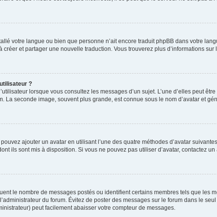
installé votre langue ou bien que personne n’ait encore traduit phpBB dans votre l
s à créer et partager une nouvelle traduction. Vous trouverez plus d’informations sur l
tilisateur ?
utilisateur lorsque vous consultez les messages d’un sujet. L’une d’elles peut êtr
rum. La seconde image, souvent plus grande, est connue sous le nom d’avatar et 
s pouvez ajouter un avatar en utilisant l’une des quatre méthodes d’avatar suivantes 
ont ils sont mis à disposition. Si vous ne pouvez pas utiliser d’avatar, contactez un
iquent le nombre de messages postés ou identifient certains membres tels que les 
ar l’administrateur du forum. Évitez de poster des messages sur le forum dans le seu
ministrateur) peut facilement abaisser votre compteur de messages.