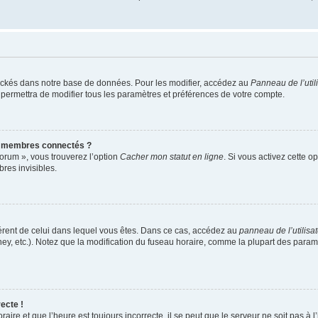
ockés dans notre base de données. Pour les modifier, accédez au
Panneau de l’util
 permettra de modifier tous les paramètres et préférences de votre compte.
s membres connectés ?
forum », vous trouverez l’option
Cacher mon statut en ligne
. Si vous activez cette o
es invisibles.
ifférent de celui dans lequel vous êtes. Dans ce cas, accédez au
panneau de l’utilisa
ney, etc.). Notez que la modification du fuseau horaire, comme la plupart des para
ecte !
aire et que l’heure est toujours incorrecte, il se peut que le serveur ne soit pas à