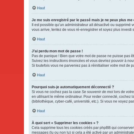
Haut
Je me suis enregistré par le passé mais je ne peux plus me
Il est possible qu’un administrateur ait désactivé ou supprimé 
vous arrive, tentez de vous ré-enregistrer et soyez plus investi s
Haut
J’ai perdu mon mot de passe !
Pas de panique ! Bien que votre mot de passe ne puisse pas être
Suivez les instructions énoncées et vous devriez pouvoir à no
Si toutefois vous ne parveniez pas à réinitialiser votre mot de 
Haut
Pourquoi suis-je automatiquement déconnecté ?
Si vous ne cochez pas la case
Se souvenir de moi
lors de votr
en utilisant le même ordinateur. Pour rester connecté, cochez 
(bibliothèque, cyber-café, université, etc.). Si vous ne voyez pa
Haut
À quoi sert « Supprimer les cookies » ?
Cela supprime tous les cookies créés par phpBB qui conservent v
messages (lu ou non lu) si cela a été activé par un administra