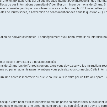
t une loi aux États-Unis qui dit que les sites Internet pouvant recueillir des infor
ollecte de ces informations permettant d’identifier un mineur de moins de 13 ans. S
tez un conseiller juridique pour obtenir son avis. Notez que phpBB Limited et les pr
gales de toutes sortes, à l’exception de celles mentionnées dans la question « Qui
réation de nouveaux comptes. Il peut également avoir banni votre IP ou interdit le no
 S’ils sont corrects, il y a deux possibilités :
ins de 13 ans lors de l’enregistrement, alors vous devrez suivre les instructions r
me ou par un administrateur avant que vous puissiez vous connecter. Cette informat
rni une adresse incorrecte ou que le courriel ait été traité par un filtre anti-spam. S
iez que votre nom d’utilisateur et votre mot de passe soient corrects. S’ils le sont,
e du site Internet ait une erreur de configuration de son côté, et qu’il devra la corri