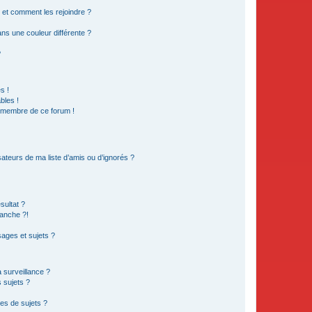
s et comment les rejoindre ?
s une couleur différente ?
?
s !
bles !
n membre de ce forum !
ateurs de ma liste d’amis ou d’ignorés ?
sultat ?
anche ?!
ages et sujets ?
a surveillance ?
 sujets ?
es de sujets ?