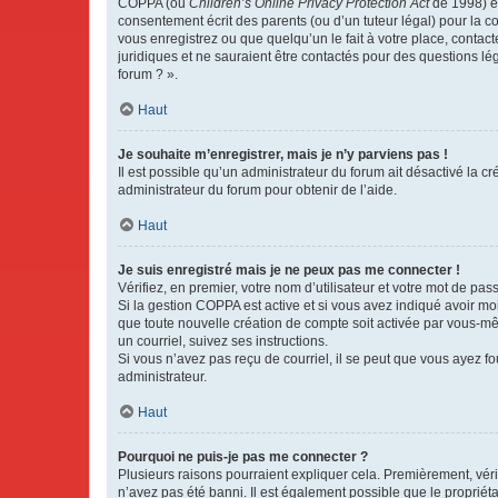
COPPA (ou
Children’s Online Privacy Protection Act
de 1998) es
consentement écrit des parents (ou d’un tuteur légal) pour la c
vous enregistrez ou que quelqu’un le fait à votre place, contac
juridiques et ne sauraient être contactés pour des questions lé
forum ? ».
Haut
Je souhaite m’enregistrer, mais je n’y parviens pas !
Il est possible qu’un administrateur du forum ait désactivé la c
administrateur du forum pour obtenir de l’aide.
Haut
Je suis enregistré mais je ne peux pas me connecter !
Vérifiez, en premier, votre nom d’utilisateur et votre mot de passe.
Si la gestion COPPA est active et si vous avez indiqué avoir mo
que toute nouvelle création de compte soit activée par vous-mê
un courriel, suivez ses instructions.
Si vous n’avez pas reçu de courriel, il se peut que vous ayez fou
administrateur.
Haut
Pourquoi ne puis-je pas me connecter ?
Plusieurs raisons pourraient expliquer cela. Premièrement, vérif
n’avez pas été banni. Il est également possible que le propriétair