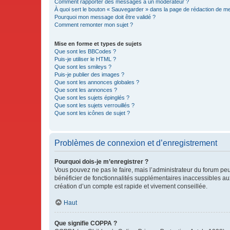
Comment rapporter des messages à un modérateur ?
À quoi sert le bouton « Sauvegarder » dans la page de rédaction de 
Pourquoi mon message doit être validé ?
Comment remonter mon sujet ?
Mise en forme et types de sujets
Que sont les BBCodes ?
Puis-je utiliser le HTML ?
Que sont les smileys ?
Puis-je publier des images ?
Que sont les annonces globales ?
Que sont les annonces ?
Que sont les sujets épinglés ?
Que sont les sujets verrouillés ?
Que sont les icônes de sujet ?
Problèmes de connexion et d’enregistrement
Pourquoi dois-je m’enregistrer ?
Vous pouvez ne pas le faire, mais l’administrateur du forum peu
bénéficier de fonctionnalités supplémentaires inaccessibles au
création d’un compte est rapide et vivement conseillée.
Haut
Que signifie COPPA ?