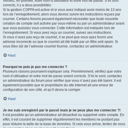
Vérifiez, en premier, votre nom d’utilisateur et votre mot de passe. S’ils sont
corrects, il y a deux possibilités :
Si la gestion COPPA est active et si vous avez indiqué avoir moins de 13 ans
lors de l’enregistrement, alors vous devrez suivre les instructions reçues par
courriel. Certains forums peuvent également nécessiter que toute nouvelle
création de compte soit activée par vous-même ou par un administrateur avant
que vous puissiez vous connecter. Cette information est indiquée lors de
l’enregistrement. Si vous avez reçu un courriel, suivez ses instructions.
Si vous n’avez pas reçu de courriel, il se peut que vous ayez fourni une
adresse incorrecte ou que le courriel ait été traité par un filtre anti-spam. Si
vous êtes sûr de l’adresse courriel fournie, contactez un administrateur.
Haut
Pourquoi ne puis-je pas me connecter ?
Plusieurs raisons pourraient expliquer cela. Premièrement, vérifiez que votre
nom d’utilisateur et votre mot de passe soient corrects. S’ils le sont, contactez
un administrateur du forum pour vérifier que vous n’avez pas été banni. Il est
également possible que le propriétaire du site Internet ait une erreur de
configuration de son côté, et qu’il devra la corriger.
Haut
Je me suis enregistré par le passé mais je ne peux plus me connecter ?!
Il est possible qu’un administrateur ait désactivé ou supprimé votre compte. En
effet, il est courant de supprimer régulièrement les membres ne postant pas
pour réduire la taille de la base de données. Si cela vous arrive, tentez de vous