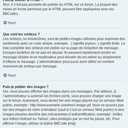
Puis-je utiliser le HTML ?
Non, il n’est pas possible de publier du HTML sur ce forum. La plupart des
mises en forme permises par le HTML peuvent être appliquées avec les
BBCodes.
Haut
Que sont les smileys ?
Les smileys, ou émoticônes, sont de petites images utilisées pour exprimer des
sentiments avec un code simple, exemple : :) signifie joyeux, :( signifie triste. La
liste complète des smileys est visible sur la page de rédaction de message.
Essayez toutefois de ne pas en abuser. Ils peuvent rapidement rendre un
message illisible et un modérateur peut décider de les retirer ou simplement
d’effacer le message. L’administrateur peut aussi avoir défini un nombre
maximum de smileys par message.
Haut
Puis-je publier des images ?
Oui, vous pouvez afficher des images dans vos messages. Par ailleurs, si
l’administrateur a autorisé les fichiers joints, vous pouvez charger une image
sur le forum. Autrement, vous devez lier une image placée sur un serveur Web
public, exemple : http://www.exemple.com/mon-image.gif. Vous ne pouvez pas
lier des images de votre ordinateur (sauf si c’est un serveur Web public) ni des
images placées derrière des mécanismes d’authentification, exemple : boîtes
aux lettres Hotmail ou Yahoo!, sites protégés par un mot de passe, etc. Pour
afficher l’image, utilisez la balise BBCode [img].