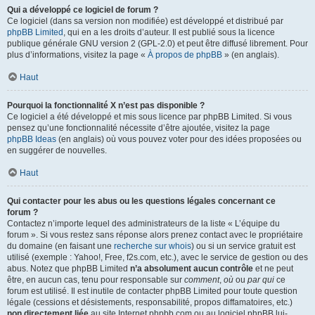
Qui a développé ce logiciel de forum ?
Ce logiciel (dans sa version non modifiée) est développé et distribué par
phpBB Limited
, qui en a les droits d’auteur. Il est publié sous la licence
publique générale GNU version 2 (GPL-2.0) et peut être diffusé librement. Pour
plus d’informations, visitez la page «
À propos de phpBB
» (en anglais).
Haut
Pourquoi la fonctionnalité X n’est pas disponible ?
Ce logiciel a été développé et mis sous licence par phpBB Limited. Si vous
pensez qu’une fonctionnalité nécessite d’être ajoutée, visitez la page
phpBB Ideas
(en anglais) où vous pouvez voter pour des idées proposées ou
en suggérer de nouvelles.
Haut
Qui contacter pour les abus ou les questions légales concernant ce
forum ?
Contactez n’importe lequel des administrateurs de la liste « L’équipe du
forum ». Si vous restez sans réponse alors prenez contact avec le propriétaire
du domaine (en faisant une
recherche sur whois
) ou si un service gratuit est
utilisé (exemple : Yahoo!, Free, f2s.com, etc.), avec le service de gestion ou des
abus. Notez que phpBB Limited
n’a absolument aucun contrôle
et ne peut
être, en aucun cas, tenu pour responsable sur
comment
,
où
ou
par qui
ce
forum est utilisé. Il est inutile de contacter phpBB Limited pour toute question
légale (cessions et désistements, responsabilité, propos diffamatoires, etc.)
non directement liée
au site Internet phpbb.com ou au logiciel phpBB lui-