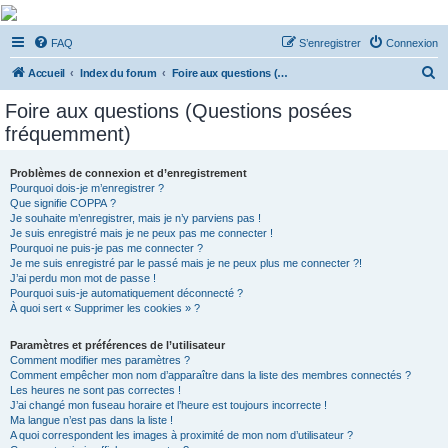
De Musicae Militari -
FAQ
S’enregistrer
Connexion
Forums
R
Forums de discussions
Accueil
Index du forum
Foire aux questions (Questions posées fréquemment)
e
Foire aux questions (Questions posées
c
fréquemment)
h
e
Problèmes de connexion et d’enregistrement
Pourquoi dois-je m’enregistrer ?
r
Que signifie COPPA ?
c
Je souhaite m’enregistrer, mais je n’y parviens pas !
Je suis enregistré mais je ne peux pas me connecter !
h
Pourquoi ne puis-je pas me connecter ?
Je me suis enregistré par le passé mais je ne peux plus me connecter ?!
e
J’ai perdu mon mot de passe !
r
Pourquoi suis-je automatiquement déconnecté ?
À quoi sert « Supprimer les cookies » ?
Paramètres et préférences de l’utilisateur
Comment modifier mes paramètres ?
Comment empêcher mon nom d’apparaître dans la liste des membres connectés ?
Les heures ne sont pas correctes !
J’ai changé mon fuseau horaire et l’heure est toujours incorrecte !
Ma langue n’est pas dans la liste !
A quoi correspondent les images à proximité de mon nom d’utilisateur ?