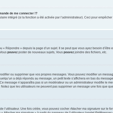
mande de me connecter !?
re intégré (si la fonction a été activée par l’administrateur). Ceci pour empêcher l’u
 « Répondre » depuis la page d’un sujet. Il se peut que vous ayez besoin d’être e
: Vous
pouvez
poster de nouveaux sujets, Vous
pouvez
joindre des fichiers, etc.
modifier ou supprimer que vos propres messages. Vous pouvez modifier un message
lqu’un a déjà répondu au message, un petit texte s’affichera en bas du message ind
n. Ce message n’apparaîtra pas si un modérateur ou un administrateur modifie le mes
ive. Notez que les utilisateurs ne peuvent pas supprimer un message une fois que qu
e l’utilisateur. Une fois créée, vous pouvez cocher
Attacher ma signature
sur le fo
 « Attacher ma signature » à partir du panneau de l’utilisateur (onglet
Préférences 