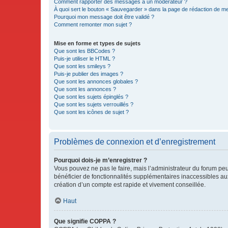
Comment rapporter des messages à un modérateur ?
À quoi sert le bouton « Sauvegarder » dans la page de rédaction de 
Pourquoi mon message doit être validé ?
Comment remonter mon sujet ?
Mise en forme et types de sujets
Que sont les BBCodes ?
Puis-je utiliser le HTML ?
Que sont les smileys ?
Puis-je publier des images ?
Que sont les annonces globales ?
Que sont les annonces ?
Que sont les sujets épinglés ?
Que sont les sujets verrouillés ?
Que sont les icônes de sujet ?
Problèmes de connexion et d’enregistrement
Pourquoi dois-je m’enregistrer ?
Vous pouvez ne pas le faire, mais l’administrateur du forum peu
bénéficier de fonctionnalités supplémentaires inaccessibles au
création d’un compte est rapide et vivement conseillée.
Haut
Que signifie COPPA ?