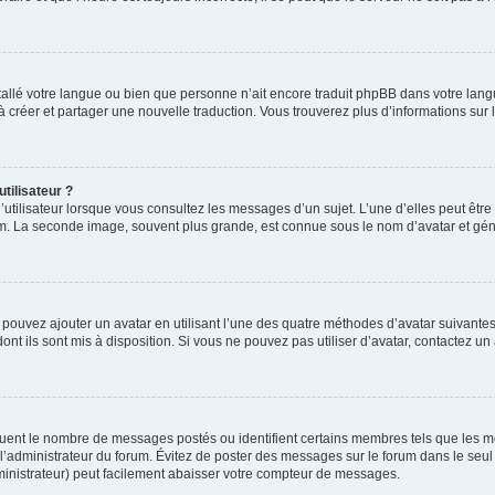
installé votre langue ou bien que personne n’ait encore traduit phpBB dans votre l
s à créer et partager une nouvelle traduction. Vous trouverez plus d’informations sur l
tilisateur ?
utilisateur lorsque vous consultez les messages d’un sujet. L’une d’elles peut êtr
rum. La seconde image, souvent plus grande, est connue sous le nom d’avatar et 
s pouvez ajouter un avatar en utilisant l’une des quatre méthodes d’avatar suivantes 
ont ils sont mis à disposition. Si vous ne pouvez pas utiliser d’avatar, contactez un
iquent le nombre de messages postés ou identifient certains membres tels que les 
ar l’administrateur du forum. Évitez de poster des messages sur le forum dans le seu
ministrateur) peut facilement abaisser votre compteur de messages.