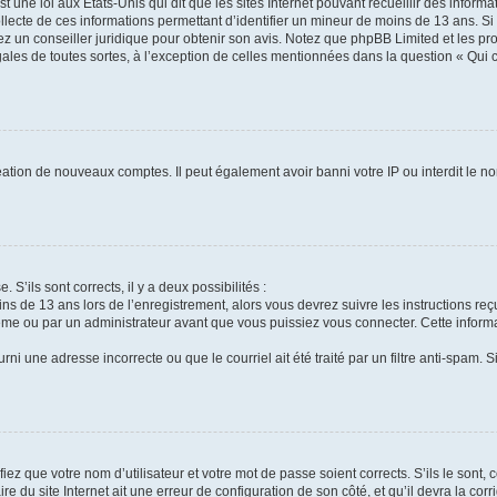
t une loi aux États-Unis qui dit que les sites Internet pouvant recueillir des infor
ollecte de ces informations permettant d’identifier un mineur de moins de 13 ans. S
tez un conseiller juridique pour obtenir son avis. Notez que phpBB Limited et les pr
gales de toutes sortes, à l’exception de celles mentionnées dans la question « Qui
réation de nouveaux comptes. Il peut également avoir banni votre IP ou interdit le no
 S’ils sont corrects, il y a deux possibilités :
ins de 13 ans lors de l’enregistrement, alors vous devrez suivre les instructions r
me ou par un administrateur avant que vous puissiez vous connecter. Cette informat
rni une adresse incorrecte ou que le courriel ait été traité par un filtre anti-spam. S
iez que votre nom d’utilisateur et votre mot de passe soient corrects. S’ils le sont,
e du site Internet ait une erreur de configuration de son côté, et qu’il devra la corri