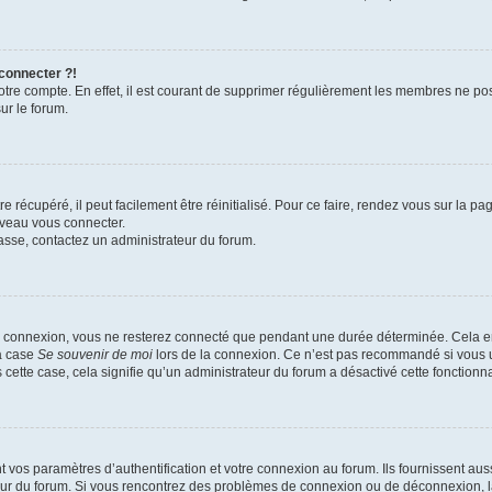
 connecter ?!
votre compte. En effet, il est courant de supprimer régulièrement les membres ne pos
ur le forum.
 récupéré, il peut facilement être réinitialisé. Pour ce faire, rendez vous sur la p
uveau vous connecter.
passe, contactez un administrateur du forum.
e connexion, vous ne resterez connecté que pendant une durée déterminée. Cela em
la case
Se souvenir de moi
lors de la connexion. Ce n’est pas recommandé si vous u
s cette case, cela signifie qu’un administrateur du forum a désactivé cette fonctionna
os paramètres d’authentification et votre connexion au forum. Ils fournissent aussi
teur du forum. Si vous rencontrez des problèmes de connexion ou de déconnexion, l