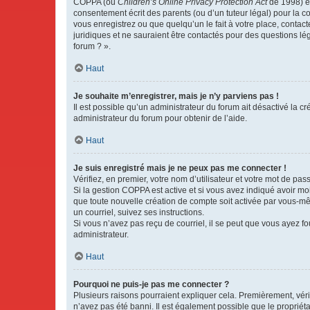
COPPA (ou
Children’s Online Privacy Protection Act
de 1998) es
consentement écrit des parents (ou d’un tuteur légal) pour la c
vous enregistrez ou que quelqu’un le fait à votre place, contac
juridiques et ne sauraient être contactés pour des questions lé
forum ? ».
Haut
Je souhaite m’enregistrer, mais je n’y parviens pas !
Il est possible qu’un administrateur du forum ait désactivé la c
administrateur du forum pour obtenir de l’aide.
Haut
Je suis enregistré mais je ne peux pas me connecter !
Vérifiez, en premier, votre nom d’utilisateur et votre mot de passe.
Si la gestion COPPA est active et si vous avez indiqué avoir mo
que toute nouvelle création de compte soit activée par vous-mê
un courriel, suivez ses instructions.
Si vous n’avez pas reçu de courriel, il se peut que vous ayez fou
administrateur.
Haut
Pourquoi ne puis-je pas me connecter ?
Plusieurs raisons pourraient expliquer cela. Premièrement, vérif
n’avez pas été banni. Il est également possible que le propriétair