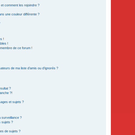
s et comment les rejoindre ?
s une couleur différente ?
?
s !
bles !
n membre de ce forum !
ateurs de ma liste d’amis ou d’ignorés ?
sultat ?
anche ?!
ages et sujets ?
a surveillance ?
 sujets ?
es de sujets ?