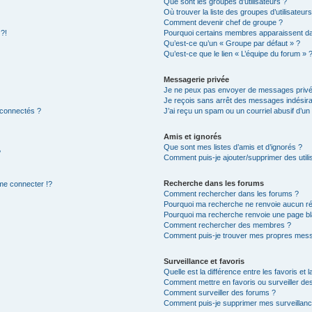
Que sont les groupes d’utilisateurs ?
Où trouver la liste des groupes d’utilisateur
Comment devenir chef de groupe ?
 ?!
Pourquoi certains membres apparaissent dan
Qu’est-ce qu’un « Groupe par défaut » ?
Qu’est-ce que le lien « L’équipe du forum » 
Messagerie privée
Je ne peux pas envoyer de messages privé
Je reçois sans arrêt des messages indésira
 connectés ?
J’ai reçu un spam ou un courriel abusif d’u
Amis et ignorés
Que sont mes listes d’amis et d’ignorés ?
?
Comment puis-je ajouter/supprimer des utilis
Recherche dans les forums
e connecter !?
Comment rechercher dans les forums ?
Pourquoi ma recherche ne renvoie aucun ré
Pourquoi ma recherche renvoie une page bl
Comment rechercher des membres ?
Comment puis-je trouver mes propres mess
Surveillance et favoris
Quelle est la différence entre les favoris et l
Comment mettre en favoris ou surveiller des
Comment surveiller des forums ?
Comment puis-je supprimer mes surveillanc