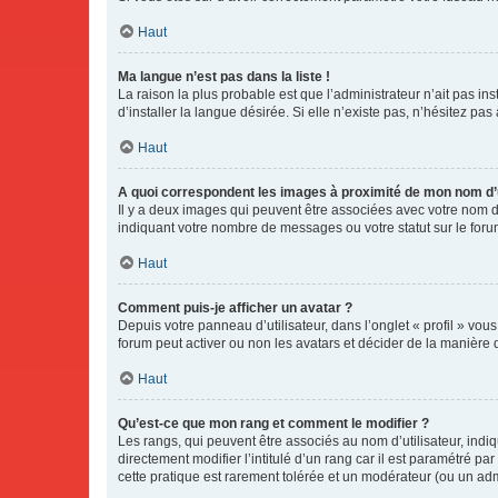
Haut
Ma langue n’est pas dans la liste !
La raison la plus probable est que l’administrateur n’ait pas 
d’installer la langue désirée. Si elle n’existe pas, n’hésitez pa
Haut
A quoi correspondent les images à proximité de mon nom d’u
Il y a deux images qui peuvent être associées avec votre nom d’
indiquant votre nombre de messages ou votre statut sur le fo
Haut
Comment puis-je afficher un avatar ?
Depuis votre panneau d’utilisateur, dans l’onglet « profil » vou
forum peut activer ou non les avatars et décider de la manière d
Haut
Qu’est-ce que mon rang et comment le modifier ?
Les rangs, qui peuvent être associés au nom d’utilisateur, ind
directement modifier l’intitulé d’un rang car il est paramétré p
cette pratique est rarement tolérée et un modérateur (ou un ad