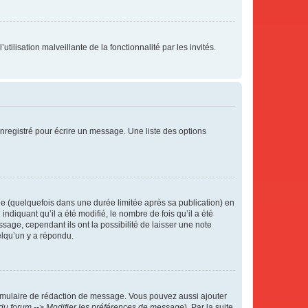
tilisation malveillante de la fonctionnalité par les invités.
nregistré pour écrire un message. Une liste des options
 (quelquefois dans une durée limitée après sa publication) en
iquant qu’il a été modifié, le nombre de fois qu’il a été
sage, cependant ils ont la possibilité de laisser une note
elqu’un y a répondu.
rmulaire de rédaction de message. Vous pouvez aussi ajouter
du forum --> Modifier les préférences de message
). Par la suite,