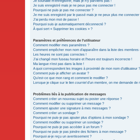
Je souhaite m’enregistrer, mais je n’y parviens pas !
Je suis enregistré mais je ne peux pas me connecter !
Pourquoi ne puis-je pas me connecter ?
Je me suis enregistré par le passé mais je ne peux plus me connecter
J’ai perdu mon mot de passe !
Pourquoi suis-je automatiquement déconnecté ?
À quoi sert « Supprimer les cookies » ?
Paramètres et préférences de l’utilisateur
Comment modifier mes paramètres ?
Comment empêcher mon nom d’apparaître dans la liste des membres
Les heures ne sont pas correctes !
J’ai changé mon fuseau horaire et l’heure est toujours incorrecte !
Ma langue n’est pas dans la liste !
A quoi correspondent les images à proximité de mon nom d’utilisateur 
Comment puis-je afficher un avatar ?
Qu’est-ce que mon rang et comment le modifier ?
Lorsque je clique sur le lien
courriel
d’un membre, on me demande de m
Problèmes liés à la publication de messages
Comment créer un nouveau sujet ou poster une réponse ?
Comment modifier ou supprimer un message ?
Comment ajouter une signature à mes messages ?
Comment créer un sondage ?
Pourquoi ne puis-je pas ajouter plus d’options à mon sondage ?
Comment modifier ou supprimer un sondage ?
Pourquoi ne puis-je pas accéder à un forum ?
Pourquoi ne puis-je pas joindre des fichiers à mon message ?
Pourquoi ai-je reçu un avertissement ?