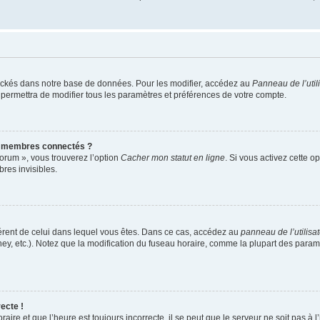
ockés dans notre base de données. Pour les modifier, accédez au
Panneau de l’util
 permettra de modifier tous les paramètres et préférences de votre compte.
s membres connectés ?
forum », vous trouverez l’option
Cacher mon statut en ligne
. Si vous activez cette o
es invisibles.
ifférent de celui dans lequel vous êtes. Dans ce cas, accédez au
panneau de l’utilisa
ney, etc.). Notez que la modification du fuseau horaire, comme la plupart des para
ecte !
aire et que l’heure est toujours incorrecte, il se peut que le serveur ne soit pas à