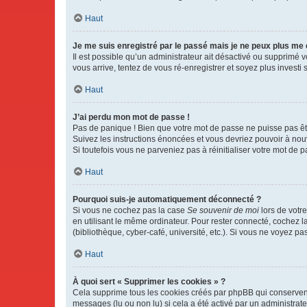
Haut
Je me suis enregistré par le passé mais je ne peux plus me
Il est possible qu’un administrateur ait désactivé ou supprimé 
vous arrive, tentez de vous ré-enregistrer et soyez plus investi s
Haut
J’ai perdu mon mot de passe !
Pas de panique ! Bien que votre mot de passe ne puisse pas être
Suivez les instructions énoncées et vous devriez pouvoir à no
Si toutefois vous ne parveniez pas à réinitialiser votre mot de 
Haut
Pourquoi suis-je automatiquement déconnecté ?
Si vous ne cochez pas la case
Se souvenir de moi
lors de votr
en utilisant le même ordinateur. Pour rester connecté, cochez 
(bibliothèque, cyber-café, université, etc.). Si vous ne voyez pa
Haut
À quoi sert « Supprimer les cookies » ?
Cela supprime tous les cookies créés par phpBB qui conservent v
messages (lu ou non lu) si cela a été activé par un administra