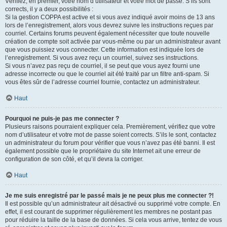
Vérifiez, en premier, votre nom d’utilisateur et votre mot de passe. S’ils sont
corrects, il y a deux possibilités :
Si la gestion COPPA est active et si vous avez indiqué avoir moins de 13 ans
lors de l’enregistrement, alors vous devrez suivre les instructions reçues par
courriel. Certains forums peuvent également nécessiter que toute nouvelle
création de compte soit activée par vous-même ou par un administrateur avant
que vous puissiez vous connecter. Cette information est indiquée lors de
l’enregistrement. Si vous avez reçu un courriel, suivez ses instructions.
Si vous n’avez pas reçu de courriel, il se peut que vous ayez fourni une
adresse incorrecte ou que le courriel ait été traité par un filtre anti-spam. Si
vous êtes sûr de l’adresse courriel fournie, contactez un administrateur.
Haut
Pourquoi ne puis-je pas me connecter ?
Plusieurs raisons pourraient expliquer cela. Premièrement, vérifiez que votre
nom d’utilisateur et votre mot de passe soient corrects. S’ils le sont, contactez
un administrateur du forum pour vérifier que vous n’avez pas été banni. Il est
également possible que le propriétaire du site Internet ait une erreur de
configuration de son côté, et qu’il devra la corriger.
Haut
Je me suis enregistré par le passé mais je ne peux plus me connecter ?!
Il est possible qu’un administrateur ait désactivé ou supprimé votre compte. En
effet, il est courant de supprimer régulièrement les membres ne postant pas
pour réduire la taille de la base de données. Si cela vous arrive, tentez de vous