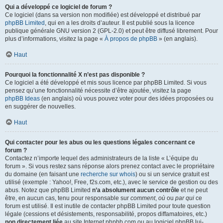
Qui a développé ce logiciel de forum ?
Ce logiciel (dans sa version non modifiée) est développé et distribué par
phpBB Limited
, qui en a les droits d’auteur. Il est publié sous la licence
publique générale GNU version 2 (GPL-2.0) et peut être diffusé librement. Pour
plus d’informations, visitez la page «
À propos de phpBB
» (en anglais).
Haut
Pourquoi la fonctionnalité X n’est pas disponible ?
Ce logiciel a été développé et mis sous licence par phpBB Limited. Si vous
pensez qu’une fonctionnalité nécessite d’être ajoutée, visitez la page
phpBB Ideas
(en anglais) où vous pouvez voter pour des idées proposées ou
en suggérer de nouvelles.
Haut
Qui contacter pour les abus ou les questions légales concernant ce
forum ?
Contactez n’importe lequel des administrateurs de la liste « L’équipe du
forum ». Si vous restez sans réponse alors prenez contact avec le propriétaire
du domaine (en faisant une
recherche sur whois
) ou si un service gratuit est
utilisé (exemple : Yahoo!, Free, f2s.com, etc.), avec le service de gestion ou des
abus. Notez que phpBB Limited
n’a absolument aucun contrôle
et ne peut
être, en aucun cas, tenu pour responsable sur
comment
,
où
ou
par qui
ce
forum est utilisé. Il est inutile de contacter phpBB Limited pour toute question
légale (cessions et désistements, responsabilité, propos diffamatoires, etc.)
non directement liée
au site Internet phpbb.com ou au logiciel phpBB lui-