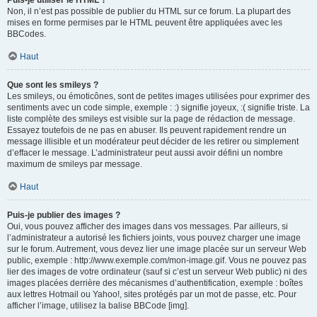
Puis-je utiliser le HTML ?
Non, il n’est pas possible de publier du HTML sur ce forum. La plupart des
mises en forme permises par le HTML peuvent être appliquées avec les
BBCodes.
Haut
Que sont les smileys ?
Les smileys, ou émoticônes, sont de petites images utilisées pour exprimer des
sentiments avec un code simple, exemple : :) signifie joyeux, :( signifie triste. La
liste complète des smileys est visible sur la page de rédaction de message.
Essayez toutefois de ne pas en abuser. Ils peuvent rapidement rendre un
message illisible et un modérateur peut décider de les retirer ou simplement
d’effacer le message. L’administrateur peut aussi avoir défini un nombre
maximum de smileys par message.
Haut
Puis-je publier des images ?
Oui, vous pouvez afficher des images dans vos messages. Par ailleurs, si
l’administrateur a autorisé les fichiers joints, vous pouvez charger une image
sur le forum. Autrement, vous devez lier une image placée sur un serveur Web
public, exemple : http://www.exemple.com/mon-image.gif. Vous ne pouvez pas
lier des images de votre ordinateur (sauf si c’est un serveur Web public) ni des
images placées derrière des mécanismes d’authentification, exemple : boîtes
aux lettres Hotmail ou Yahoo!, sites protégés par un mot de passe, etc. Pour
afficher l’image, utilisez la balise BBCode [img].