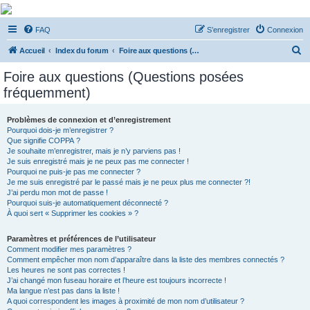
De Musicae Militari -
FAQ
S’enregistrer
Connexion
Forums
R
Forums de discussions
Accueil
Index du forum
Foire aux questions (Questions posées fréquemment)
e
Foire aux questions (Questions posées
c
fréquemment)
h
e
Problèmes de connexion et d’enregistrement
Pourquoi dois-je m’enregistrer ?
r
Que signifie COPPA ?
c
Je souhaite m’enregistrer, mais je n’y parviens pas !
Je suis enregistré mais je ne peux pas me connecter !
h
Pourquoi ne puis-je pas me connecter ?
Je me suis enregistré par le passé mais je ne peux plus me connecter ?!
e
J’ai perdu mon mot de passe !
r
Pourquoi suis-je automatiquement déconnecté ?
À quoi sert « Supprimer les cookies » ?
Paramètres et préférences de l’utilisateur
Comment modifier mes paramètres ?
Comment empêcher mon nom d’apparaître dans la liste des membres connectés ?
Les heures ne sont pas correctes !
J’ai changé mon fuseau horaire et l’heure est toujours incorrecte !
Ma langue n’est pas dans la liste !
A quoi correspondent les images à proximité de mon nom d’utilisateur ?