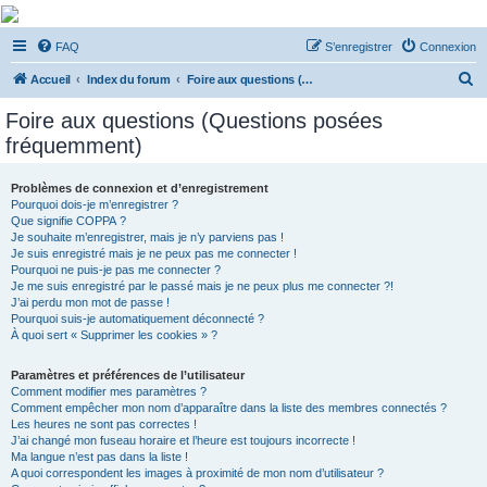
De Musicae Militari -
FAQ
S’enregistrer
Connexion
Forums
R
Forums de discussions
Accueil
Index du forum
Foire aux questions (Questions posées fréquemment)
e
Foire aux questions (Questions posées
c
fréquemment)
h
e
Problèmes de connexion et d’enregistrement
Pourquoi dois-je m’enregistrer ?
r
Que signifie COPPA ?
c
Je souhaite m’enregistrer, mais je n’y parviens pas !
Je suis enregistré mais je ne peux pas me connecter !
h
Pourquoi ne puis-je pas me connecter ?
Je me suis enregistré par le passé mais je ne peux plus me connecter ?!
e
J’ai perdu mon mot de passe !
r
Pourquoi suis-je automatiquement déconnecté ?
À quoi sert « Supprimer les cookies » ?
Paramètres et préférences de l’utilisateur
Comment modifier mes paramètres ?
Comment empêcher mon nom d’apparaître dans la liste des membres connectés ?
Les heures ne sont pas correctes !
J’ai changé mon fuseau horaire et l’heure est toujours incorrecte !
Ma langue n’est pas dans la liste !
A quoi correspondent les images à proximité de mon nom d’utilisateur ?