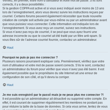
Vérifiez, en premier, votre nom d’utilisateur et votre mot de passe. S’ils sont
corrects, il y a deux possibilités :
Si la gestion COPPA est active et si vous avez indiqué avoir moins de 13 ans
lors de l’enregistrement, alors vous devrez suivre les instructions reçues par
courriel. Certains forums peuvent également nécessiter que toute nouvelle
création de compte soit activée par vous-même ou par un administrateur avant
que vous puissiez vous connecter. Cette information est indiquée lors de
l’enregistrement. Si vous avez reçu un courriel, suivez ses instructions.
Si vous n’avez pas reçu de courriel, il se peut que vous ayez fourni une
adresse incorrecte ou que le courriel ait été traité par un filtre anti-spam. Si
vous êtes sûr de l’adresse courriel fournie, contactez un administrateur.
Haut
Pourquoi ne puis-je pas me connecter ?
Plusieurs raisons pourraient expliquer cela. Premièrement, vérifiez que votre
nom d’utilisateur et votre mot de passe soient corrects. S’ils le sont, contactez
un administrateur du forum pour vérifier que vous n’avez pas été banni. Il est
également possible que le propriétaire du site Internet ait une erreur de
configuration de son côté, et qu’il devra la corriger.
Haut
Je me suis enregistré par le passé mais je ne peux plus me connecter ?!
Il est possible qu’un administrateur ait désactivé ou supprimé votre compte. En
effet, il est courant de supprimer régulièrement les membres ne postant pas
pour réduire la taille de la base de données. Si cela vous arrive, tentez de vous