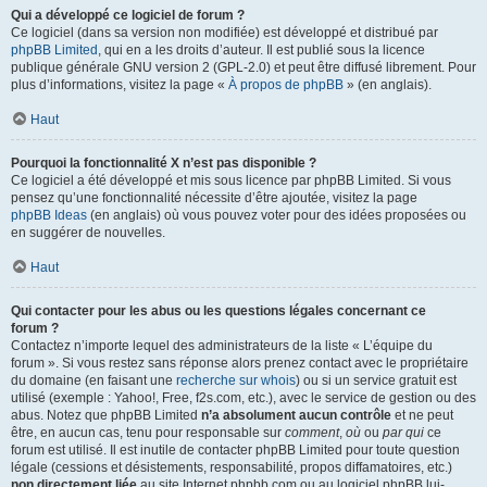
Qui a développé ce logiciel de forum ?
Ce logiciel (dans sa version non modifiée) est développé et distribué par
phpBB Limited
, qui en a les droits d’auteur. Il est publié sous la licence
publique générale GNU version 2 (GPL-2.0) et peut être diffusé librement. Pour
plus d’informations, visitez la page «
À propos de phpBB
» (en anglais).
Haut
Pourquoi la fonctionnalité X n’est pas disponible ?
Ce logiciel a été développé et mis sous licence par phpBB Limited. Si vous
pensez qu’une fonctionnalité nécessite d’être ajoutée, visitez la page
phpBB Ideas
(en anglais) où vous pouvez voter pour des idées proposées ou
en suggérer de nouvelles.
Haut
Qui contacter pour les abus ou les questions légales concernant ce
forum ?
Contactez n’importe lequel des administrateurs de la liste « L’équipe du
forum ». Si vous restez sans réponse alors prenez contact avec le propriétaire
du domaine (en faisant une
recherche sur whois
) ou si un service gratuit est
utilisé (exemple : Yahoo!, Free, f2s.com, etc.), avec le service de gestion ou des
abus. Notez que phpBB Limited
n’a absolument aucun contrôle
et ne peut
être, en aucun cas, tenu pour responsable sur
comment
,
où
ou
par qui
ce
forum est utilisé. Il est inutile de contacter phpBB Limited pour toute question
légale (cessions et désistements, responsabilité, propos diffamatoires, etc.)
non directement liée
au site Internet phpbb.com ou au logiciel phpBB lui-