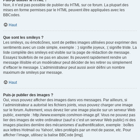
Puis-je utiliser le HTML ?
Non, il n’est pas possible de publier du HTML sur ce forum. La plupart des
mises en forme permises par le HTML peuvent être appliquées avec les
BBCodes.
Haut
Que sont les smileys ?
Les smileys, ou émoticônes, sont de petites images utilisées pour exprimer des
sentiments avec un code simple, exemple : :) signifie joyeux, :( signifie triste. La
liste complète des smileys est visible sur la page de rédaction de message.
Essayez toutefois de ne pas en abuser. Ils peuvent rapidement rendre un
message illisible et un modérateur peut décider de les retirer ou simplement
d’effacer le message. L’administrateur peut aussi avoir défini un nombre
maximum de smileys par message.
Haut
Puis-je publier des images ?
Oui, vous pouvez afficher des images dans vos messages. Par ailleurs, si
l’administrateur a autorisé les fichiers joints, vous pouvez charger une image
sur le forum. Autrement, vous devez lier une image placée sur un serveur Web
public, exemple : http://www.exemple.com/mon-image.gif. Vous ne pouvez pas
lier des images de votre ordinateur (sauf si c’est un serveur Web public) ni des
images placées derrière des mécanismes d’authentification, exemple : boîtes
aux lettres Hotmail ou Yahoo!, sites protégés par un mot de passe, etc. Pour
afficher l’image, utilisez la balise BBCode [img].