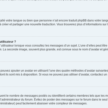
installé votre langue ou bien que personne n’ait encore traduit phpBB dans votre l
s à créer et partager une nouvelle traduction. Vous trouverez plus d’informations sur l
tilisateur ?
utilisateur lorsque vous consultez les messages d’un sujet. L’une d’elles peut êtr
rum. La seconde image, souvent plus grande, est connue sous le nom d’avatar et 
s pouvez ajouter un avatar en utilisant l’une des quatre méthodes d’avatar suivantes 
ont ils sont mis à disposition. Si vous ne pouvez pas utiliser d’avatar, contactez un
iquent le nombre de messages postés ou identifient certains membres tels que les 
ar l’administrateur du forum. Évitez de poster des messages sur le forum dans le seu
ministrateur) peut facilement abaisser votre compteur de messages.