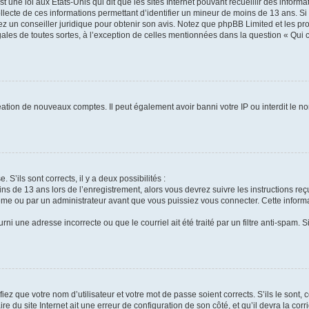
t une loi aux États-Unis qui dit que les sites Internet pouvant recueillir des infor
ollecte de ces informations permettant d’identifier un mineur de moins de 13 ans. S
tez un conseiller juridique pour obtenir son avis. Notez que phpBB Limited et les pr
gales de toutes sortes, à l’exception de celles mentionnées dans la question « Qui
réation de nouveaux comptes. Il peut également avoir banni votre IP ou interdit le no
 S’ils sont corrects, il y a deux possibilités :
ins de 13 ans lors de l’enregistrement, alors vous devrez suivre les instructions r
me ou par un administrateur avant que vous puissiez vous connecter. Cette informat
rni une adresse incorrecte ou que le courriel ait été traité par un filtre anti-spam. S
iez que votre nom d’utilisateur et votre mot de passe soient corrects. S’ils le sont,
e du site Internet ait une erreur de configuration de son côté, et qu’il devra la corri