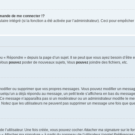
mande de me connecter !?
re intégré (si la fonction a été activée par l’administrateur). Ceci pour empêcher l’u
 « Répondre » depuis la page d’un sujet. Il se peut que vous ayez besoin d’être e
: Vous
pouvez
poster de nouveaux sujets, Vous
pouvez
joindre des fichiers, etc.
modifier ou supprimer que vos propres messages. Vous pouvez modifier un message
lqu’un a déjà répondu au message, un petit texte s’affichera en bas du message ind
n. Ce message n’apparaîtra pas si un modérateur ou un administrateur modifie le mes
ive. Notez que les utilisateurs ne peuvent pas supprimer un message une fois que qu
e l’utilisateur. Une fois créée, vous pouvez cocher
Attacher ma signature
sur le fo
 « Attacher ma signature » à partir du panneau de l’utilisateur (onglet
Préférences 