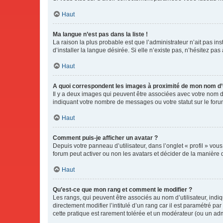
Haut
Ma langue n’est pas dans la liste !
La raison la plus probable est que l’administrateur n’ait pas 
d’installer la langue désirée. Si elle n’existe pas, n’hésitez pa
Haut
A quoi correspondent les images à proximité de mon nom d’u
Il y a deux images qui peuvent être associées avec votre nom d’
indiquant votre nombre de messages ou votre statut sur le fo
Haut
Comment puis-je afficher un avatar ?
Depuis votre panneau d’utilisateur, dans l’onglet « profil » vou
forum peut activer ou non les avatars et décider de la manière d
Haut
Qu’est-ce que mon rang et comment le modifier ?
Les rangs, qui peuvent être associés au nom d’utilisateur, ind
directement modifier l’intitulé d’un rang car il est paramétré p
cette pratique est rarement tolérée et un modérateur (ou un ad