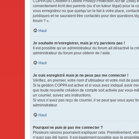
COPPA (ou
Children’s Online Privacy Protection Act
de 1998) es
consentement écrit des parents (ou d’un tuteur légal) pour la c
vous enregistrez ou que quelqu’un le fait à votre place, contac
juridiques et ne sauraient être contactés pour des questions lé
forum ? ».
Haut
Je souhaite m’enregistrer, mais je n’y parviens pas !
Il est possible qu’un administrateur du forum ait désactivé la c
administrateur du forum pour obtenir de l’aide.
Haut
Je suis enregistré mais je ne peux pas me connecter !
Vérifiez, en premier, votre nom d’utilisateur et votre mot de passe.
Si la gestion COPPA est active et si vous avez indiqué avoir mo
que toute nouvelle création de compte soit activée par vous-mê
un courriel, suivez ses instructions.
Si vous n’avez pas reçu de courriel, il se peut que vous ayez fou
administrateur.
Haut
Pourquoi ne puis-je pas me connecter ?
Plusieurs raisons pourraient expliquer cela. Premièrement, vérif
n’avez pas été banni. Il est également possible que le propriétair