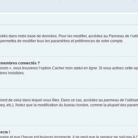
ockés dans notre base de données. Pour les modifier, accédez au
Panneau de l’util
 permettra de modifier tous les paramètres et préférences de votre compte.
s membres connectés ?
forum », vous trouverez l’option
Cacher mon statut en ligne
. Si vous activez cette o
es invisibles.
ifférent de celui dans lequel vous êtes. Dans ce cas, accédez au
panneau de l’utilisa
ney, etc.). Notez que la modification du fuseau horaire, comme la plupart des para
ecte !
aire et que l’heure est toujours incorrecte, il se peut que le serveur ne soit pas à