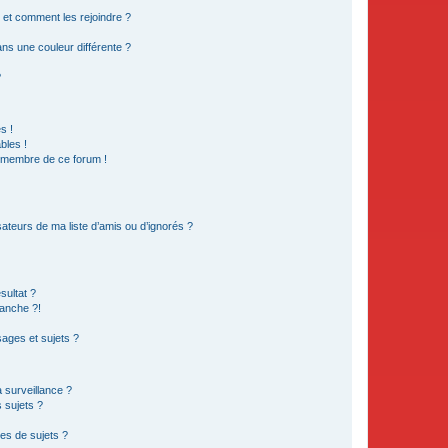
s et comment les rejoindre ?
s une couleur différente ?
?
s !
bles !
n membre de ce forum !
ateurs de ma liste d’amis ou d’ignorés ?
sultat ?
anche ?!
ages et sujets ?
a surveillance ?
 sujets ?
es de sujets ?