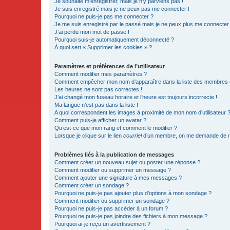
Je souhaite m’enregistrer, mais je n’y parviens pas !
Je suis enregistré mais je ne peux pas me connecter !
Pourquoi ne puis-je pas me connecter ?
Je me suis enregistré par le passé mais je ne peux plus me connecter
J’ai perdu mon mot de passe !
Pourquoi suis-je automatiquement déconnecté ?
À quoi sert « Supprimer les cookies » ?
Paramètres et préférences de l’utilisateur
Comment modifier mes paramètres ?
Comment empêcher mon nom d’apparaître dans la liste des membres
Les heures ne sont pas correctes !
J’ai changé mon fuseau horaire et l’heure est toujours incorrecte !
Ma langue n’est pas dans la liste !
A quoi correspondent les images à proximité de mon nom d’utilisateur 
Comment puis-je afficher un avatar ?
Qu’est-ce que mon rang et comment le modifier ?
Lorsque je clique sur le lien
courriel
d’un membre, on me demande de m
Problèmes liés à la publication de messages
Comment créer un nouveau sujet ou poster une réponse ?
Comment modifier ou supprimer un message ?
Comment ajouter une signature à mes messages ?
Comment créer un sondage ?
Pourquoi ne puis-je pas ajouter plus d’options à mon sondage ?
Comment modifier ou supprimer un sondage ?
Pourquoi ne puis-je pas accéder à un forum ?
Pourquoi ne puis-je pas joindre des fichiers à mon message ?
Pourquoi ai-je reçu un avertissement ?