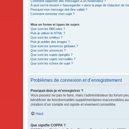
Comment rapporter des messages à un modérateur ?
À quoi sert le bouton « Sauvegarder » dans la page de rédaction de 
Pourquoi mon message doit être validé ?
Comment remonter mon sujet ?
Mise en forme et types de sujets
Que sont les BBCodes ?
Puis-je utiliser le HTML ?
Que sont les smileys ?
Puis-je publier des images ?
Que sont les annonces globales ?
Que sont les annonces ?
Que sont les sujets épinglés ?
Que sont les sujets verrouillés ?
Que sont les icônes de sujet ?
Problèmes de connexion et d’enregistrement
Pourquoi dois-je m’enregistrer ?
Vous pouvez ne pas le faire, mais l’administrateur du forum peu
bénéficier de fonctionnalités supplémentaires inaccessibles au
création d’un compte est rapide et vivement conseillée.
Haut
Que signifie COPPA ?