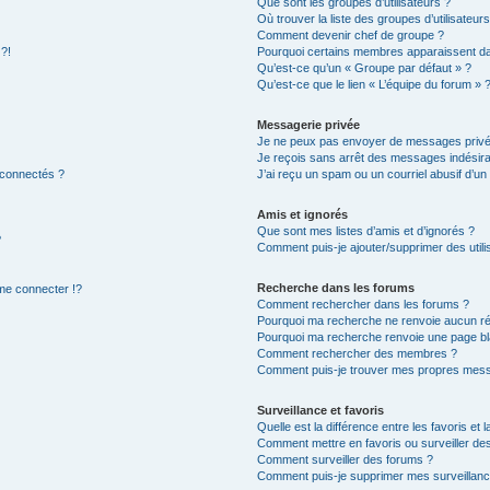
Que sont les groupes d’utilisateurs ?
Où trouver la liste des groupes d’utilisateur
Comment devenir chef de groupe ?
 ?!
Pourquoi certains membres apparaissent dan
Qu’est-ce qu’un « Groupe par défaut » ?
Qu’est-ce que le lien « L’équipe du forum » 
Messagerie privée
Je ne peux pas envoyer de messages privé
Je reçois sans arrêt des messages indésira
 connectés ?
J’ai reçu un spam ou un courriel abusif d’u
Amis et ignorés
Que sont mes listes d’amis et d’ignorés ?
?
Comment puis-je ajouter/supprimer des utilis
Recherche dans les forums
e connecter !?
Comment rechercher dans les forums ?
Pourquoi ma recherche ne renvoie aucun ré
Pourquoi ma recherche renvoie une page bl
Comment rechercher des membres ?
Comment puis-je trouver mes propres mess
Surveillance et favoris
Quelle est la différence entre les favoris et l
Comment mettre en favoris ou surveiller des
Comment surveiller des forums ?
Comment puis-je supprimer mes surveillanc