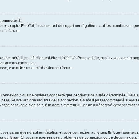
 connecter ?!
votre compte. En effet, il est courant de supprimer régulièrement les membres ne pos
ur le forum.
 récupéré, il peut facilement être réinitialisé. Pour ce faire, rendez vous sur la p
uveau vous connecter.
passe, contactez un administrateur du forum.
e connexion, vous ne resterez connecté que pendant une durée déterminée. Cela em
la case
Se souvenir de moi
lors de la connexion. Ce n’est pas recommandé si vous u
s cette case, cela signifie qu’un administrateur du forum a désactivé cette fonctionna
os paramètres d’authentification et votre connexion au forum. Ils fournissent aussi
teur du forum. Si vous rencontrez des problèmes de connexion ou de déconnexion, l