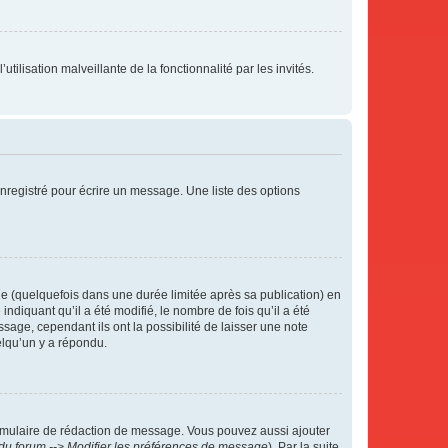
tilisation malveillante de la fonctionnalité par les invités.
nregistré pour écrire un message. Une liste des options
 (quelquefois dans une durée limitée après sa publication) en
iquant qu’il a été modifié, le nombre de fois qu’il a été
sage, cependant ils ont la possibilité de laisser une note
elqu’un y a répondu.
rmulaire de rédaction de message. Vous pouvez aussi ajouter
du forum --> Modifier les préférences de message
). Par la suite,