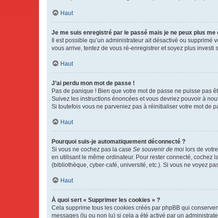
Haut
Je me suis enregistré par le passé mais je ne peux plus me
Il est possible qu’un administrateur ait désactivé ou supprimé 
vous arrive, tentez de vous ré-enregistrer et soyez plus investi s
Haut
J’ai perdu mon mot de passe !
Pas de panique ! Bien que votre mot de passe ne puisse pas être
Suivez les instructions énoncées et vous devriez pouvoir à no
Si toutefois vous ne parveniez pas à réinitialiser votre mot de 
Haut
Pourquoi suis-je automatiquement déconnecté ?
Si vous ne cochez pas la case
Se souvenir de moi
lors de votr
en utilisant le même ordinateur. Pour rester connecté, cochez 
(bibliothèque, cyber-café, université, etc.). Si vous ne voyez pa
Haut
À quoi sert « Supprimer les cookies » ?
Cela supprime tous les cookies créés par phpBB qui conservent v
messages (lu ou non lu) si cela a été activé par un administra