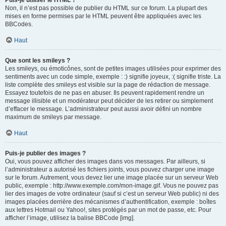
Puis-je utiliser le HTML ?
Non, il n’est pas possible de publier du HTML sur ce forum. La plupart des
mises en forme permises par le HTML peuvent être appliquées avec les
BBCodes.
Haut
Que sont les smileys ?
Les smileys, ou émoticônes, sont de petites images utilisées pour exprimer des
sentiments avec un code simple, exemple : :) signifie joyeux, :( signifie triste. La
liste complète des smileys est visible sur la page de rédaction de message.
Essayez toutefois de ne pas en abuser. Ils peuvent rapidement rendre un
message illisible et un modérateur peut décider de les retirer ou simplement
d’effacer le message. L’administrateur peut aussi avoir défini un nombre
maximum de smileys par message.
Haut
Puis-je publier des images ?
Oui, vous pouvez afficher des images dans vos messages. Par ailleurs, si
l’administrateur a autorisé les fichiers joints, vous pouvez charger une image
sur le forum. Autrement, vous devez lier une image placée sur un serveur Web
public, exemple : http://www.exemple.com/mon-image.gif. Vous ne pouvez pas
lier des images de votre ordinateur (sauf si c’est un serveur Web public) ni des
images placées derrière des mécanismes d’authentification, exemple : boîtes
aux lettres Hotmail ou Yahoo!, sites protégés par un mot de passe, etc. Pour
afficher l’image, utilisez la balise BBCode [img].