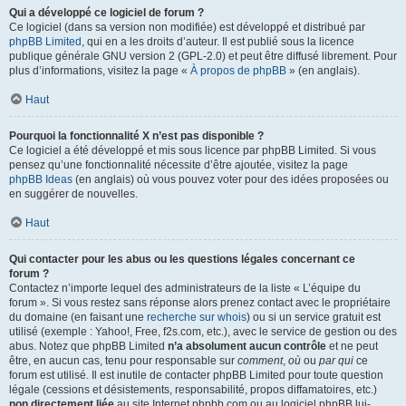
Qui a développé ce logiciel de forum ?
Ce logiciel (dans sa version non modifiée) est développé et distribué par
phpBB Limited
, qui en a les droits d’auteur. Il est publié sous la licence
publique générale GNU version 2 (GPL-2.0) et peut être diffusé librement. Pour
plus d’informations, visitez la page «
À propos de phpBB
» (en anglais).
Haut
Pourquoi la fonctionnalité X n’est pas disponible ?
Ce logiciel a été développé et mis sous licence par phpBB Limited. Si vous
pensez qu’une fonctionnalité nécessite d’être ajoutée, visitez la page
phpBB Ideas
(en anglais) où vous pouvez voter pour des idées proposées ou
en suggérer de nouvelles.
Haut
Qui contacter pour les abus ou les questions légales concernant ce
forum ?
Contactez n’importe lequel des administrateurs de la liste « L’équipe du
forum ». Si vous restez sans réponse alors prenez contact avec le propriétaire
du domaine (en faisant une
recherche sur whois
) ou si un service gratuit est
utilisé (exemple : Yahoo!, Free, f2s.com, etc.), avec le service de gestion ou des
abus. Notez que phpBB Limited
n’a absolument aucun contrôle
et ne peut
être, en aucun cas, tenu pour responsable sur
comment
,
où
ou
par qui
ce
forum est utilisé. Il est inutile de contacter phpBB Limited pour toute question
légale (cessions et désistements, responsabilité, propos diffamatoires, etc.)
non directement liée
au site Internet phpbb.com ou au logiciel phpBB lui-