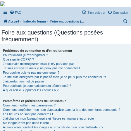
De Musicae Militari -
FAQ
S’enregistrer
Connexion
Forums
R
Forums de discussions
Accueil
Index du forum
Foire aux questions (Questions posées fréquemment)
e
Foire aux questions (Questions posées
c
fréquemment)
h
e
Problèmes de connexion et d’enregistrement
Pourquoi dois-je m’enregistrer ?
r
Que signifie COPPA ?
c
Je souhaite m’enregistrer, mais je n’y parviens pas !
Je suis enregistré mais je ne peux pas me connecter !
h
Pourquoi ne puis-je pas me connecter ?
Je me suis enregistré par le passé mais je ne peux plus me connecter ?!
e
J’ai perdu mon mot de passe !
r
Pourquoi suis-je automatiquement déconnecté ?
À quoi sert « Supprimer les cookies » ?
Paramètres et préférences de l’utilisateur
Comment modifier mes paramètres ?
Comment empêcher mon nom d’apparaître dans la liste des membres connectés ?
Les heures ne sont pas correctes !
J’ai changé mon fuseau horaire et l’heure est toujours incorrecte !
Ma langue n’est pas dans la liste !
A quoi correspondent les images à proximité de mon nom d’utilisateur ?