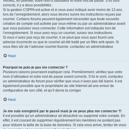
Vérifiez, en premier, votre nom d’utilisateur et votre mot de passe. S’ils sont
corrects, il y a deux possibilités :
Si la gestion COPPA est active et si vous avez indiqué avoir moins de 13 ans
lors de l’enregistrement, alors vous devrez suivre les instructions reçues par
courriel. Certains forums peuvent également nécessiter que toute nouvelle
création de compte soit activée par vous-même ou par un administrateur avant
que vous puissiez vous connecter. Cette information est indiquée lors de
l’enregistrement. Si vous avez reçu un courriel, suivez ses instructions.
Si vous n’avez pas reçu de courriel, il se peut que vous ayez fourni une
adresse incorrecte ou que le courriel ait été traité par un filtre anti-spam. Si
vous êtes sûr de l’adresse courriel fournie, contactez un administrateur.
Haut
Pourquoi ne puis-je pas me connecter ?
Plusieurs raisons pourraient expliquer cela. Premièrement, vérifiez que votre
nom d’utilisateur et votre mot de passe soient corrects. S’ils le sont, contactez
un administrateur du forum pour vérifier que vous n’avez pas été banni. Il est
également possible que le propriétaire du site Internet ait une erreur de
configuration de son côté, et qu’il devra la corriger.
Haut
Je me suis enregistré par le passé mais je ne peux plus me connecter ?!
Il est possible qu’un administrateur ait désactivé ou supprimé votre compte. En
effet, il est courant de supprimer régulièrement les membres ne postant pas
pour réduire la taille de la base de données. Si cela vous arrive, tentez de vous