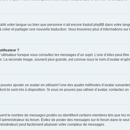
installé votre langue ou bien que personne n’ait encore traduit phpBB dans votre l
s à créer et partager une nouvelle traduction. Vous trouverez plus d’informations sur l
tilisateur ?
utilisateur lorsque vous consultez les messages d’un sujet. L’une d’elles peut êtr
rum. La seconde image, souvent plus grande, est connue sous le nom d’avatar et 
s pouvez ajouter un avatar en utilisant l’une des quatre méthodes d’avatar suivantes 
ont ils sont mis à disposition. Si vous ne pouvez pas utiliser d’avatar, contactez un
iquent le nombre de messages postés ou identifient certains membres tels que les 
ar l’administrateur du forum. Évitez de poster des messages sur le forum dans le seu
ministrateur) peut facilement abaisser votre compteur de messages.