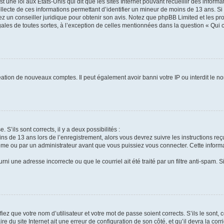
t une loi aux États-Unis qui dit que les sites Internet pouvant recueillir des infor
ollecte de ces informations permettant d’identifier un mineur de moins de 13 ans. S
tez un conseiller juridique pour obtenir son avis. Notez que phpBB Limited et les pr
gales de toutes sortes, à l’exception de celles mentionnées dans la question « Qui
réation de nouveaux comptes. Il peut également avoir banni votre IP ou interdit le no
 S’ils sont corrects, il y a deux possibilités :
ins de 13 ans lors de l’enregistrement, alors vous devrez suivre les instructions r
me ou par un administrateur avant que vous puissiez vous connecter. Cette informat
rni une adresse incorrecte ou que le courriel ait été traité par un filtre anti-spam. S
iez que votre nom d’utilisateur et votre mot de passe soient corrects. S’ils le sont,
e du site Internet ait une erreur de configuration de son côté, et qu’il devra la corri