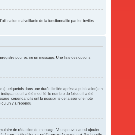
tilisation malveillante de la fonctionnalité par les invités.
nregistré pour écrire un message. Une liste des options
 (quelquefois dans une durée limitée après sa publication) en
iquant qu’il a été modifié, le nombre de fois qu’il a été
sage, cependant ils ont la possibilité de laisser une note
elqu’un y a répondu.
rmulaire de rédaction de message. Vous pouvez aussi ajouter
du forum --> Modifier les préférences de message
). Par la suite,