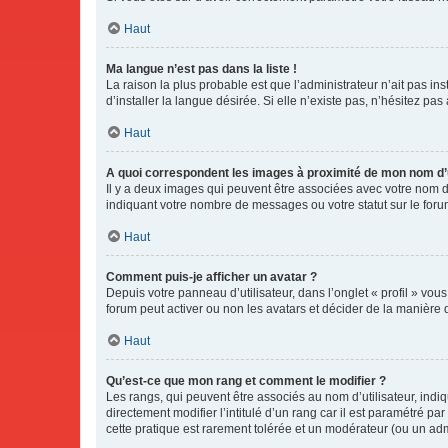
Haut
Ma langue n’est pas dans la liste !
La raison la plus probable est que l’administrateur n’ait pas 
d’installer la langue désirée. Si elle n’existe pas, n’hésitez pa
Haut
A quoi correspondent les images à proximité de mon nom d’u
Il y a deux images qui peuvent être associées avec votre nom d’
indiquant votre nombre de messages ou votre statut sur le fo
Haut
Comment puis-je afficher un avatar ?
Depuis votre panneau d’utilisateur, dans l’onglet « profil » vou
forum peut activer ou non les avatars et décider de la manière d
Haut
Qu’est-ce que mon rang et comment le modifier ?
Les rangs, qui peuvent être associés au nom d’utilisateur, ind
directement modifier l’intitulé d’un rang car il est paramétré p
cette pratique est rarement tolérée et un modérateur (ou un ad