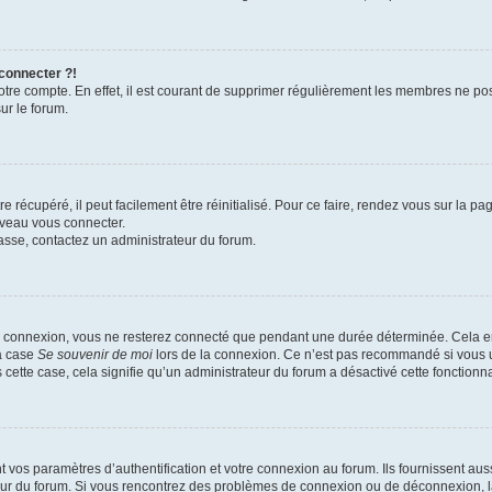
 connecter ?!
votre compte. En effet, il est courant de supprimer régulièrement les membres ne pos
ur le forum.
 récupéré, il peut facilement être réinitialisé. Pour ce faire, rendez vous sur la p
uveau vous connecter.
passe, contactez un administrateur du forum.
e connexion, vous ne resterez connecté que pendant une durée déterminée. Cela em
la case
Se souvenir de moi
lors de la connexion. Ce n’est pas recommandé si vous u
s cette case, cela signifie qu’un administrateur du forum a désactivé cette fonctionna
os paramètres d’authentification et votre connexion au forum. Ils fournissent aussi
teur du forum. Si vous rencontrez des problèmes de connexion ou de déconnexion, l