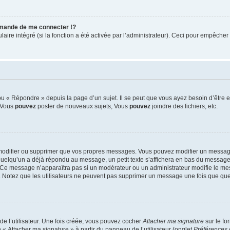
mande de me connecter !?
re intégré (si la fonction a été activée par l’administrateur). Ceci pour empêcher l’u
 « Répondre » depuis la page d’un sujet. Il se peut que vous ayez besoin d’être e
: Vous
pouvez
poster de nouveaux sujets, Vous
pouvez
joindre des fichiers, etc.
modifier ou supprimer que vos propres messages. Vous pouvez modifier un message
lqu’un a déjà répondu au message, un petit texte s’affichera en bas du message ind
n. Ce message n’apparaîtra pas si un modérateur ou un administrateur modifie le mes
ive. Notez que les utilisateurs ne peuvent pas supprimer un message une fois que qu
e l’utilisateur. Une fois créée, vous pouvez cocher
Attacher ma signature
sur le fo
 « Attacher ma signature » à partir du panneau de l’utilisateur (onglet
Préférences 