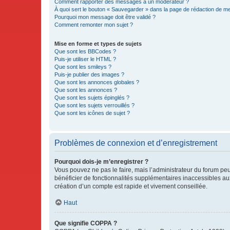
Comment rapporter des messages à un modérateur ?
À quoi sert le bouton « Sauvegarder » dans la page de rédaction de 
Pourquoi mon message doit être validé ?
Comment remonter mon sujet ?
Mise en forme et types de sujets
Que sont les BBCodes ?
Puis-je utiliser le HTML ?
Que sont les smileys ?
Puis-je publier des images ?
Que sont les annonces globales ?
Que sont les annonces ?
Que sont les sujets épinglés ?
Que sont les sujets verrouillés ?
Que sont les icônes de sujet ?
Problèmes de connexion et d’enregistrement
Pourquoi dois-je m’enregistrer ?
Vous pouvez ne pas le faire, mais l’administrateur du forum peu
bénéficier de fonctionnalités supplémentaires inaccessibles au
création d’un compte est rapide et vivement conseillée.
Haut
Que signifie COPPA ?