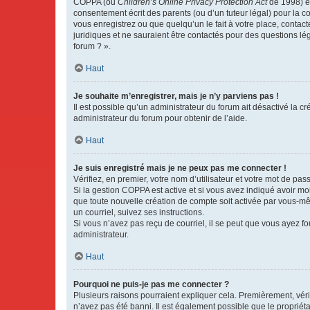
COPPA (ou
Children’s Online Privacy Protection Act
de 1998) es
consentement écrit des parents (ou d’un tuteur légal) pour la c
vous enregistrez ou que quelqu’un le fait à votre place, contac
juridiques et ne sauraient être contactés pour des questions lé
forum ? ».
Haut
Je souhaite m’enregistrer, mais je n’y parviens pas !
Il est possible qu’un administrateur du forum ait désactivé la c
administrateur du forum pour obtenir de l’aide.
Haut
Je suis enregistré mais je ne peux pas me connecter !
Vérifiez, en premier, votre nom d’utilisateur et votre mot de passe.
Si la gestion COPPA est active et si vous avez indiqué avoir mo
que toute nouvelle création de compte soit activée par vous-mê
un courriel, suivez ses instructions.
Si vous n’avez pas reçu de courriel, il se peut que vous ayez fou
administrateur.
Haut
Pourquoi ne puis-je pas me connecter ?
Plusieurs raisons pourraient expliquer cela. Premièrement, vérif
n’avez pas été banni. Il est également possible que le propriétair