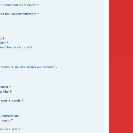
s et comment les rejoindre ?
s une couleur différente ?
?
s !
bles !
n membre de ce forum !
ateurs de ma liste d’amis ou d’ignorés ?
sultat ?
anche ?!
ages et sujets ?
a surveillance ?
 sujets ?
es de sujets ?