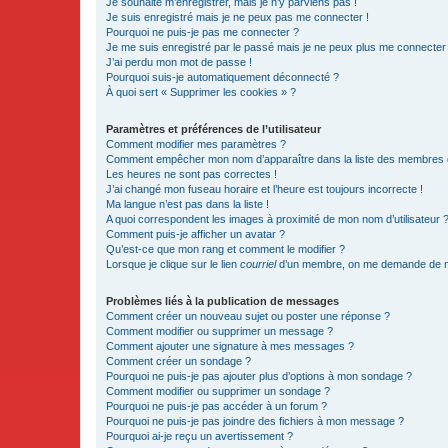
Je souhaite m’enregistrer, mais je n’y parviens pas !
Je suis enregistré mais je ne peux pas me connecter !
Pourquoi ne puis-je pas me connecter ?
Je me suis enregistré par le passé mais je ne peux plus me connecter
J’ai perdu mon mot de passe !
Pourquoi suis-je automatiquement déconnecté ?
À quoi sert « Supprimer les cookies » ?
Paramètres et préférences de l’utilisateur
Comment modifier mes paramètres ?
Comment empêcher mon nom d’apparaître dans la liste des membres
Les heures ne sont pas correctes !
J’ai changé mon fuseau horaire et l’heure est toujours incorrecte !
Ma langue n’est pas dans la liste !
A quoi correspondent les images à proximité de mon nom d’utilisateur 
Comment puis-je afficher un avatar ?
Qu’est-ce que mon rang et comment le modifier ?
Lorsque je clique sur le lien
courriel
d’un membre, on me demande de m
Problèmes liés à la publication de messages
Comment créer un nouveau sujet ou poster une réponse ?
Comment modifier ou supprimer un message ?
Comment ajouter une signature à mes messages ?
Comment créer un sondage ?
Pourquoi ne puis-je pas ajouter plus d’options à mon sondage ?
Comment modifier ou supprimer un sondage ?
Pourquoi ne puis-je pas accéder à un forum ?
Pourquoi ne puis-je pas joindre des fichiers à mon message ?
Pourquoi ai-je reçu un avertissement ?