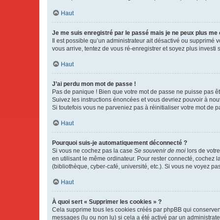
Haut
Je me suis enregistré par le passé mais je ne peux plus me
Il est possible qu’un administrateur ait désactivé ou supprimé 
vous arrive, tentez de vous ré-enregistrer et soyez plus investi s
Haut
J’ai perdu mon mot de passe !
Pas de panique ! Bien que votre mot de passe ne puisse pas être
Suivez les instructions énoncées et vous devriez pouvoir à no
Si toutefois vous ne parveniez pas à réinitialiser votre mot de 
Haut
Pourquoi suis-je automatiquement déconnecté ?
Si vous ne cochez pas la case
Se souvenir de moi
lors de votr
en utilisant le même ordinateur. Pour rester connecté, cochez 
(bibliothèque, cyber-café, université, etc.). Si vous ne voyez pa
Haut
À quoi sert « Supprimer les cookies » ?
Cela supprime tous les cookies créés par phpBB qui conservent v
messages (lu ou non lu) si cela a été activé par un administra