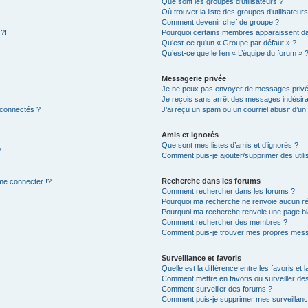
Que sont les groupes d’utilisateurs ?
Où trouver la liste des groupes d’utilisateur
Comment devenir chef de groupe ?
 ?!
Pourquoi certains membres apparaissent dan
Qu’est-ce qu’un « Groupe par défaut » ?
Qu’est-ce que le lien « L’équipe du forum » 
Messagerie privée
Je ne peux pas envoyer de messages privé
Je reçois sans arrêt des messages indésira
 connectés ?
J’ai reçu un spam ou un courriel abusif d’u
Amis et ignorés
Que sont mes listes d’amis et d’ignorés ?
?
Comment puis-je ajouter/supprimer des utilis
Recherche dans les forums
e connecter !?
Comment rechercher dans les forums ?
Pourquoi ma recherche ne renvoie aucun ré
Pourquoi ma recherche renvoie une page bl
Comment rechercher des membres ?
Comment puis-je trouver mes propres mess
Surveillance et favoris
Quelle est la différence entre les favoris et l
Comment mettre en favoris ou surveiller des
Comment surveiller des forums ?
Comment puis-je supprimer mes surveillanc