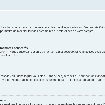
ockés dans notre base de données. Pour les modifier, accédez au
Panneau de l’util
 permettra de modifier tous les paramètres et préférences de votre compte.
s membres connectés ?
forum », vous trouverez l’option
Cacher mon statut en ligne
. Si vous activez cette o
es invisibles.
ifférent de celui dans lequel vous êtes. Dans ce cas, accédez au
panneau de l’utilisa
ney, etc.). Notez que la modification du fuseau horaire, comme la plupart des para
ecte !
aire et que l’heure est toujours incorrecte, il se peut que le serveur ne soit pas à