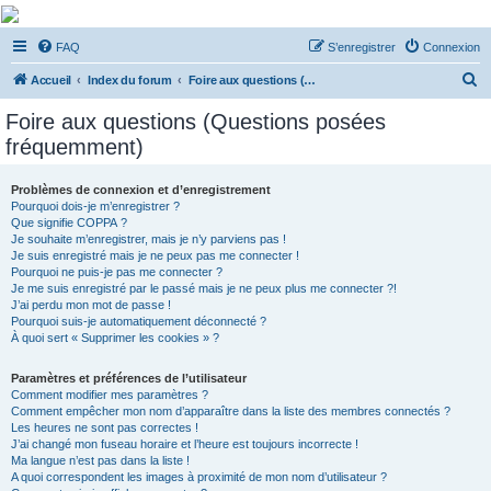
De Musicae Militari -
FAQ
S’enregistrer
Connexion
Forums
R
Forums de discussions
Accueil
Index du forum
Foire aux questions (Questions posées fréquemment)
e
Foire aux questions (Questions posées
c
fréquemment)
h
e
Problèmes de connexion et d’enregistrement
Pourquoi dois-je m’enregistrer ?
r
Que signifie COPPA ?
c
Je souhaite m’enregistrer, mais je n’y parviens pas !
Je suis enregistré mais je ne peux pas me connecter !
h
Pourquoi ne puis-je pas me connecter ?
Je me suis enregistré par le passé mais je ne peux plus me connecter ?!
e
J’ai perdu mon mot de passe !
r
Pourquoi suis-je automatiquement déconnecté ?
À quoi sert « Supprimer les cookies » ?
Paramètres et préférences de l’utilisateur
Comment modifier mes paramètres ?
Comment empêcher mon nom d’apparaître dans la liste des membres connectés ?
Les heures ne sont pas correctes !
J’ai changé mon fuseau horaire et l’heure est toujours incorrecte !
Ma langue n’est pas dans la liste !
A quoi correspondent les images à proximité de mon nom d’utilisateur ?