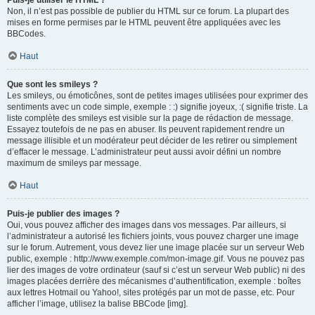
Puis-je utiliser le HTML ?
Non, il n’est pas possible de publier du HTML sur ce forum. La plupart des
mises en forme permises par le HTML peuvent être appliquées avec les
BBCodes.
Haut
Que sont les smileys ?
Les smileys, ou émoticônes, sont de petites images utilisées pour exprimer des
sentiments avec un code simple, exemple : :) signifie joyeux, :( signifie triste. La
liste complète des smileys est visible sur la page de rédaction de message.
Essayez toutefois de ne pas en abuser. Ils peuvent rapidement rendre un
message illisible et un modérateur peut décider de les retirer ou simplement
d’effacer le message. L’administrateur peut aussi avoir défini un nombre
maximum de smileys par message.
Haut
Puis-je publier des images ?
Oui, vous pouvez afficher des images dans vos messages. Par ailleurs, si
l’administrateur a autorisé les fichiers joints, vous pouvez charger une image
sur le forum. Autrement, vous devez lier une image placée sur un serveur Web
public, exemple : http://www.exemple.com/mon-image.gif. Vous ne pouvez pas
lier des images de votre ordinateur (sauf si c’est un serveur Web public) ni des
images placées derrière des mécanismes d’authentification, exemple : boîtes
aux lettres Hotmail ou Yahoo!, sites protégés par un mot de passe, etc. Pour
afficher l’image, utilisez la balise BBCode [img].