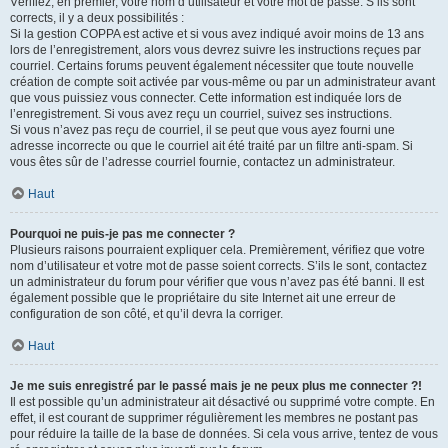
Vérifiez, en premier, votre nom d’utilisateur et votre mot de passe. S’ils sont
corrects, il y a deux possibilités :
Si la gestion COPPA est active et si vous avez indiqué avoir moins de 13 ans
lors de l’enregistrement, alors vous devrez suivre les instructions reçues par
courriel. Certains forums peuvent également nécessiter que toute nouvelle
création de compte soit activée par vous-même ou par un administrateur avant
que vous puissiez vous connecter. Cette information est indiquée lors de
l’enregistrement. Si vous avez reçu un courriel, suivez ses instructions.
Si vous n’avez pas reçu de courriel, il se peut que vous ayez fourni une
adresse incorrecte ou que le courriel ait été traité par un filtre anti-spam. Si
vous êtes sûr de l’adresse courriel fournie, contactez un administrateur.
Haut
Pourquoi ne puis-je pas me connecter ?
Plusieurs raisons pourraient expliquer cela. Premièrement, vérifiez que votre
nom d’utilisateur et votre mot de passe soient corrects. S’ils le sont, contactez
un administrateur du forum pour vérifier que vous n’avez pas été banni. Il est
également possible que le propriétaire du site Internet ait une erreur de
configuration de son côté, et qu’il devra la corriger.
Haut
Je me suis enregistré par le passé mais je ne peux plus me connecter ?!
Il est possible qu’un administrateur ait désactivé ou supprimé votre compte. En
effet, il est courant de supprimer régulièrement les membres ne postant pas
pour réduire la taille de la base de données. Si cela vous arrive, tentez de vous