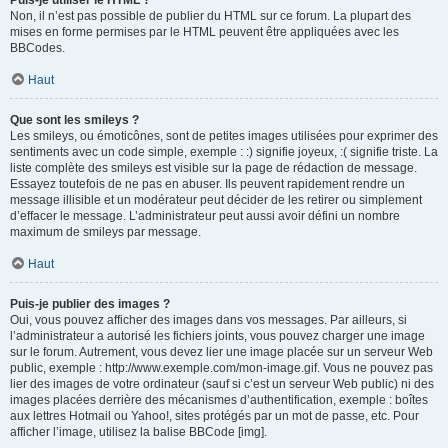
Puis-je utiliser le HTML ?
Non, il n’est pas possible de publier du HTML sur ce forum. La plupart des
mises en forme permises par le HTML peuvent être appliquées avec les
BBCodes.
Haut
Que sont les smileys ?
Les smileys, ou émoticônes, sont de petites images utilisées pour exprimer des
sentiments avec un code simple, exemple : :) signifie joyeux, :( signifie triste. La
liste complète des smileys est visible sur la page de rédaction de message.
Essayez toutefois de ne pas en abuser. Ils peuvent rapidement rendre un
message illisible et un modérateur peut décider de les retirer ou simplement
d’effacer le message. L’administrateur peut aussi avoir défini un nombre
maximum de smileys par message.
Haut
Puis-je publier des images ?
Oui, vous pouvez afficher des images dans vos messages. Par ailleurs, si
l’administrateur a autorisé les fichiers joints, vous pouvez charger une image
sur le forum. Autrement, vous devez lier une image placée sur un serveur Web
public, exemple : http://www.exemple.com/mon-image.gif. Vous ne pouvez pas
lier des images de votre ordinateur (sauf si c’est un serveur Web public) ni des
images placées derrière des mécanismes d’authentification, exemple : boîtes
aux lettres Hotmail ou Yahoo!, sites protégés par un mot de passe, etc. Pour
afficher l’image, utilisez la balise BBCode [img].