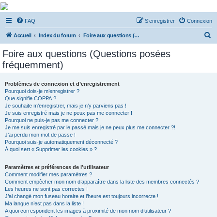
De Musicae Militari -
FAQ
S’enregistrer
Connexion
Forums
R
Forums de discussions
Accueil
Index du forum
Foire aux questions (Questions posées fréquemment)
e
Foire aux questions (Questions posées
c
fréquemment)
h
e
Problèmes de connexion et d’enregistrement
Pourquoi dois-je m’enregistrer ?
r
Que signifie COPPA ?
c
Je souhaite m’enregistrer, mais je n’y parviens pas !
Je suis enregistré mais je ne peux pas me connecter !
h
Pourquoi ne puis-je pas me connecter ?
Je me suis enregistré par le passé mais je ne peux plus me connecter ?!
e
J’ai perdu mon mot de passe !
r
Pourquoi suis-je automatiquement déconnecté ?
À quoi sert « Supprimer les cookies » ?
Paramètres et préférences de l’utilisateur
Comment modifier mes paramètres ?
Comment empêcher mon nom d’apparaître dans la liste des membres connectés ?
Les heures ne sont pas correctes !
J’ai changé mon fuseau horaire et l’heure est toujours incorrecte !
Ma langue n’est pas dans la liste !
A quoi correspondent les images à proximité de mon nom d’utilisateur ?