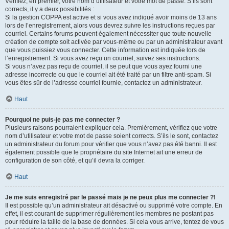
Vérifiez, en premier, votre nom d’utilisateur et votre mot de passe. S’ils sont
corrects, il y a deux possibilités :
Si la gestion COPPA est active et si vous avez indiqué avoir moins de 13 ans
lors de l’enregistrement, alors vous devrez suivre les instructions reçues par
courriel. Certains forums peuvent également nécessiter que toute nouvelle
création de compte soit activée par vous-même ou par un administrateur avant
que vous puissiez vous connecter. Cette information est indiquée lors de
l’enregistrement. Si vous avez reçu un courriel, suivez ses instructions.
Si vous n’avez pas reçu de courriel, il se peut que vous ayez fourni une
adresse incorrecte ou que le courriel ait été traité par un filtre anti-spam. Si
vous êtes sûr de l’adresse courriel fournie, contactez un administrateur.
Haut
Pourquoi ne puis-je pas me connecter ?
Plusieurs raisons pourraient expliquer cela. Premièrement, vérifiez que votre
nom d’utilisateur et votre mot de passe soient corrects. S’ils le sont, contactez
un administrateur du forum pour vérifier que vous n’avez pas été banni. Il est
également possible que le propriétaire du site Internet ait une erreur de
configuration de son côté, et qu’il devra la corriger.
Haut
Je me suis enregistré par le passé mais je ne peux plus me connecter ?!
Il est possible qu’un administrateur ait désactivé ou supprimé votre compte. En
effet, il est courant de supprimer régulièrement les membres ne postant pas
pour réduire la taille de la base de données. Si cela vous arrive, tentez de vous