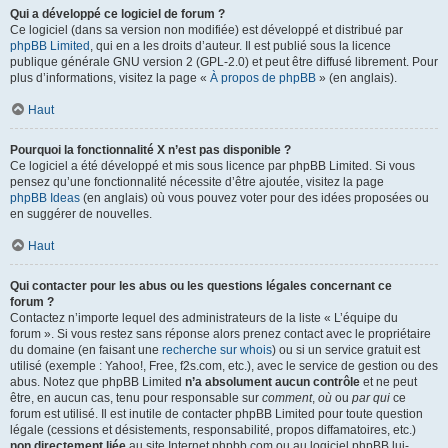
Qui a développé ce logiciel de forum ?
Ce logiciel (dans sa version non modifiée) est développé et distribué par
phpBB Limited
, qui en a les droits d’auteur. Il est publié sous la licence
publique générale GNU version 2 (GPL-2.0) et peut être diffusé librement. Pour
plus d’informations, visitez la page «
À propos de phpBB
» (en anglais).
Haut
Pourquoi la fonctionnalité X n’est pas disponible ?
Ce logiciel a été développé et mis sous licence par phpBB Limited. Si vous
pensez qu’une fonctionnalité nécessite d’être ajoutée, visitez la page
phpBB Ideas
(en anglais) où vous pouvez voter pour des idées proposées ou
en suggérer de nouvelles.
Haut
Qui contacter pour les abus ou les questions légales concernant ce
forum ?
Contactez n’importe lequel des administrateurs de la liste « L’équipe du
forum ». Si vous restez sans réponse alors prenez contact avec le propriétaire
du domaine (en faisant une
recherche sur whois
) ou si un service gratuit est
utilisé (exemple : Yahoo!, Free, f2s.com, etc.), avec le service de gestion ou des
abus. Notez que phpBB Limited
n’a absolument aucun contrôle
et ne peut
être, en aucun cas, tenu pour responsable sur
comment
,
où
ou
par qui
ce
forum est utilisé. Il est inutile de contacter phpBB Limited pour toute question
légale (cessions et désistements, responsabilité, propos diffamatoires, etc.)
non directement liée
au site Internet phpbb.com ou au logiciel phpBB lui-