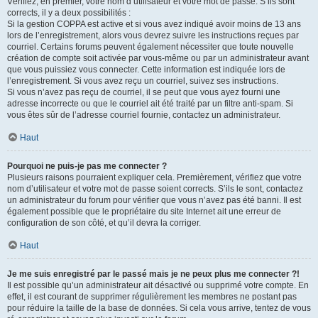
Vérifiez, en premier, votre nom d’utilisateur et votre mot de passe. S’ils sont
corrects, il y a deux possibilités :
Si la gestion COPPA est active et si vous avez indiqué avoir moins de 13 ans
lors de l’enregistrement, alors vous devrez suivre les instructions reçues par
courriel. Certains forums peuvent également nécessiter que toute nouvelle
création de compte soit activée par vous-même ou par un administrateur avant
que vous puissiez vous connecter. Cette information est indiquée lors de
l’enregistrement. Si vous avez reçu un courriel, suivez ses instructions.
Si vous n’avez pas reçu de courriel, il se peut que vous ayez fourni une
adresse incorrecte ou que le courriel ait été traité par un filtre anti-spam. Si
vous êtes sûr de l’adresse courriel fournie, contactez un administrateur.
Haut
Pourquoi ne puis-je pas me connecter ?
Plusieurs raisons pourraient expliquer cela. Premièrement, vérifiez que votre
nom d’utilisateur et votre mot de passe soient corrects. S’ils le sont, contactez
un administrateur du forum pour vérifier que vous n’avez pas été banni. Il est
également possible que le propriétaire du site Internet ait une erreur de
configuration de son côté, et qu’il devra la corriger.
Haut
Je me suis enregistré par le passé mais je ne peux plus me connecter ?!
Il est possible qu’un administrateur ait désactivé ou supprimé votre compte. En
effet, il est courant de supprimer régulièrement les membres ne postant pas
pour réduire la taille de la base de données. Si cela vous arrive, tentez de vous