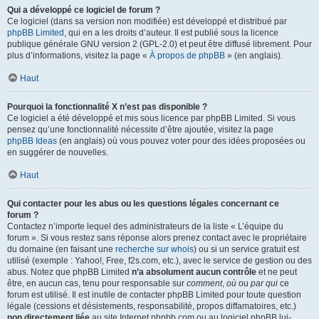
Qui a développé ce logiciel de forum ?
Ce logiciel (dans sa version non modifiée) est développé et distribué par
phpBB Limited
, qui en a les droits d’auteur. Il est publié sous la licence
publique générale GNU version 2 (GPL-2.0) et peut être diffusé librement. Pour
plus d’informations, visitez la page «
À propos de phpBB
» (en anglais).
Haut
Pourquoi la fonctionnalité X n’est pas disponible ?
Ce logiciel a été développé et mis sous licence par phpBB Limited. Si vous
pensez qu’une fonctionnalité nécessite d’être ajoutée, visitez la page
phpBB Ideas
(en anglais) où vous pouvez voter pour des idées proposées ou
en suggérer de nouvelles.
Haut
Qui contacter pour les abus ou les questions légales concernant ce
forum ?
Contactez n’importe lequel des administrateurs de la liste « L’équipe du
forum ». Si vous restez sans réponse alors prenez contact avec le propriétaire
du domaine (en faisant une
recherche sur whois
) ou si un service gratuit est
utilisé (exemple : Yahoo!, Free, f2s.com, etc.), avec le service de gestion ou des
abus. Notez que phpBB Limited
n’a absolument aucun contrôle
et ne peut
être, en aucun cas, tenu pour responsable sur
comment
,
où
ou
par qui
ce
forum est utilisé. Il est inutile de contacter phpBB Limited pour toute question
légale (cessions et désistements, responsabilité, propos diffamatoires, etc.)
non directement liée
au site Internet phpbb.com ou au logiciel phpBB lui-