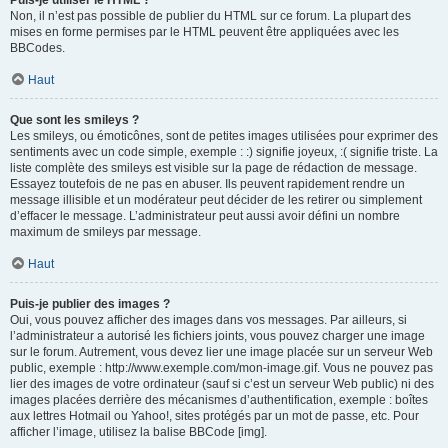
Puis-je utiliser le HTML ?
Non, il n’est pas possible de publier du HTML sur ce forum. La plupart des
mises en forme permises par le HTML peuvent être appliquées avec les
BBCodes.
Haut
Que sont les smileys ?
Les smileys, ou émoticônes, sont de petites images utilisées pour exprimer des
sentiments avec un code simple, exemple : :) signifie joyeux, :( signifie triste. La
liste complète des smileys est visible sur la page de rédaction de message.
Essayez toutefois de ne pas en abuser. Ils peuvent rapidement rendre un
message illisible et un modérateur peut décider de les retirer ou simplement
d’effacer le message. L’administrateur peut aussi avoir défini un nombre
maximum de smileys par message.
Haut
Puis-je publier des images ?
Oui, vous pouvez afficher des images dans vos messages. Par ailleurs, si
l’administrateur a autorisé les fichiers joints, vous pouvez charger une image
sur le forum. Autrement, vous devez lier une image placée sur un serveur Web
public, exemple : http://www.exemple.com/mon-image.gif. Vous ne pouvez pas
lier des images de votre ordinateur (sauf si c’est un serveur Web public) ni des
images placées derrière des mécanismes d’authentification, exemple : boîtes
aux lettres Hotmail ou Yahoo!, sites protégés par un mot de passe, etc. Pour
afficher l’image, utilisez la balise BBCode [img].