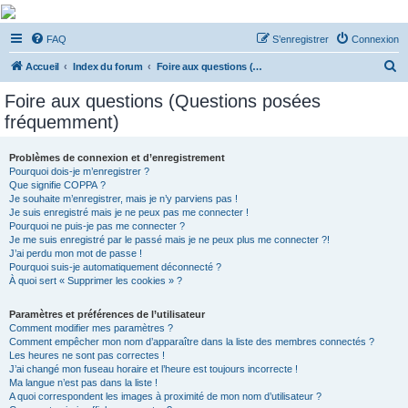
De Musicae Militari -
FAQ
S’enregistrer
Connexion
Forums
R
Forums de discussions
Accueil
Index du forum
Foire aux questions (Questions posées fréquemment)
e
Foire aux questions (Questions posées
c
fréquemment)
h
e
Problèmes de connexion et d’enregistrement
Pourquoi dois-je m’enregistrer ?
r
Que signifie COPPA ?
c
Je souhaite m’enregistrer, mais je n’y parviens pas !
Je suis enregistré mais je ne peux pas me connecter !
h
Pourquoi ne puis-je pas me connecter ?
Je me suis enregistré par le passé mais je ne peux plus me connecter ?!
e
J’ai perdu mon mot de passe !
r
Pourquoi suis-je automatiquement déconnecté ?
À quoi sert « Supprimer les cookies » ?
Paramètres et préférences de l’utilisateur
Comment modifier mes paramètres ?
Comment empêcher mon nom d’apparaître dans la liste des membres connectés ?
Les heures ne sont pas correctes !
J’ai changé mon fuseau horaire et l’heure est toujours incorrecte !
Ma langue n’est pas dans la liste !
A quoi correspondent les images à proximité de mon nom d’utilisateur ?