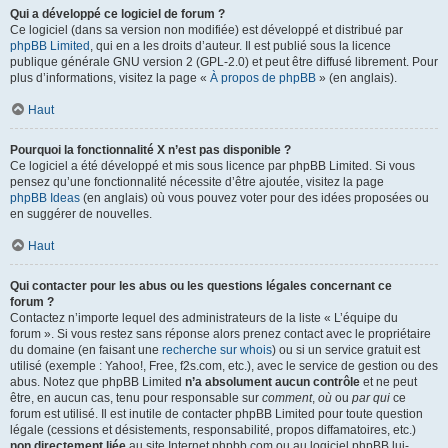
Qui a développé ce logiciel de forum ?
Ce logiciel (dans sa version non modifiée) est développé et distribué par
phpBB Limited
, qui en a les droits d’auteur. Il est publié sous la licence
publique générale GNU version 2 (GPL-2.0) et peut être diffusé librement. Pour
plus d’informations, visitez la page «
À propos de phpBB
» (en anglais).
Haut
Pourquoi la fonctionnalité X n’est pas disponible ?
Ce logiciel a été développé et mis sous licence par phpBB Limited. Si vous
pensez qu’une fonctionnalité nécessite d’être ajoutée, visitez la page
phpBB Ideas
(en anglais) où vous pouvez voter pour des idées proposées ou
en suggérer de nouvelles.
Haut
Qui contacter pour les abus ou les questions légales concernant ce
forum ?
Contactez n’importe lequel des administrateurs de la liste « L’équipe du
forum ». Si vous restez sans réponse alors prenez contact avec le propriétaire
du domaine (en faisant une
recherche sur whois
) ou si un service gratuit est
utilisé (exemple : Yahoo!, Free, f2s.com, etc.), avec le service de gestion ou des
abus. Notez que phpBB Limited
n’a absolument aucun contrôle
et ne peut
être, en aucun cas, tenu pour responsable sur
comment
,
où
ou
par qui
ce
forum est utilisé. Il est inutile de contacter phpBB Limited pour toute question
légale (cessions et désistements, responsabilité, propos diffamatoires, etc.)
non directement liée
au site Internet phpbb.com ou au logiciel phpBB lui-