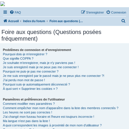
De Musicae Militari -
FAQ
S’enregistrer
Connexion
Forums
R
Forums de discussions
Accueil
Index du forum
Foire aux questions (Questions posées fréquemment)
e
Foire aux questions (Questions posées
c
fréquemment)
h
e
Problèmes de connexion et d’enregistrement
Pourquoi dois-je m’enregistrer ?
r
Que signifie COPPA ?
c
Je souhaite m’enregistrer, mais je n’y parviens pas !
Je suis enregistré mais je ne peux pas me connecter !
h
Pourquoi ne puis-je pas me connecter ?
Je me suis enregistré par le passé mais je ne peux plus me connecter ?!
e
J’ai perdu mon mot de passe !
r
Pourquoi suis-je automatiquement déconnecté ?
À quoi sert « Supprimer les cookies » ?
Paramètres et préférences de l’utilisateur
Comment modifier mes paramètres ?
Comment empêcher mon nom d’apparaître dans la liste des membres connectés ?
Les heures ne sont pas correctes !
J’ai changé mon fuseau horaire et l’heure est toujours incorrecte !
Ma langue n’est pas dans la liste !
A quoi correspondent les images à proximité de mon nom d’utilisateur ?