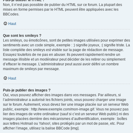
Puis-je utiliser le HTML ?
Non, il n’est pas possible de publier du HTML sur ce forum. La plupart des
mises en forme permises par le HTML peuvent être appliquées avec les
BBCodes.
Haut
Que sont les smileys ?
Les smileys, ou émoticônes, sont de petites images utilisées pour exprimer des
sentiments avec un code simple, exemple : :) signifie joyeux, :( signifie triste. La
liste complète des smileys est visible sur la page de rédaction de message.
Essayez toutefois de ne pas en abuser. Ils peuvent rapidement rendre un
message illisible et un modérateur peut décider de les retirer ou simplement
d’effacer le message. L’administrateur peut aussi avoir défini un nombre
maximum de smileys par message.
Haut
Puis-je publier des images ?
Oui, vous pouvez afficher des images dans vos messages. Par ailleurs, si
l’administrateur a autorisé les fichiers joints, vous pouvez charger une image
sur le forum. Autrement, vous devez lier une image placée sur un serveur Web
public, exemple : http://www.exemple.com/mon-image.gif. Vous ne pouvez pas
lier des images de votre ordinateur (sauf si c’est un serveur Web public) ni des
images placées derrière des mécanismes d’authentification, exemple : boîtes
aux lettres Hotmail ou Yahoo!, sites protégés par un mot de passe, etc. Pour
afficher l’image, utilisez la balise BBCode [img].