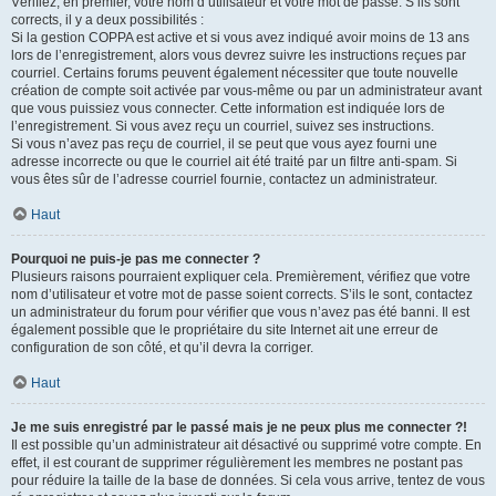
Vérifiez, en premier, votre nom d’utilisateur et votre mot de passe. S’ils sont
corrects, il y a deux possibilités :
Si la gestion COPPA est active et si vous avez indiqué avoir moins de 13 ans
lors de l’enregistrement, alors vous devrez suivre les instructions reçues par
courriel. Certains forums peuvent également nécessiter que toute nouvelle
création de compte soit activée par vous-même ou par un administrateur avant
que vous puissiez vous connecter. Cette information est indiquée lors de
l’enregistrement. Si vous avez reçu un courriel, suivez ses instructions.
Si vous n’avez pas reçu de courriel, il se peut que vous ayez fourni une
adresse incorrecte ou que le courriel ait été traité par un filtre anti-spam. Si
vous êtes sûr de l’adresse courriel fournie, contactez un administrateur.
Haut
Pourquoi ne puis-je pas me connecter ?
Plusieurs raisons pourraient expliquer cela. Premièrement, vérifiez que votre
nom d’utilisateur et votre mot de passe soient corrects. S’ils le sont, contactez
un administrateur du forum pour vérifier que vous n’avez pas été banni. Il est
également possible que le propriétaire du site Internet ait une erreur de
configuration de son côté, et qu’il devra la corriger.
Haut
Je me suis enregistré par le passé mais je ne peux plus me connecter ?!
Il est possible qu’un administrateur ait désactivé ou supprimé votre compte. En
effet, il est courant de supprimer régulièrement les membres ne postant pas
pour réduire la taille de la base de données. Si cela vous arrive, tentez de vous