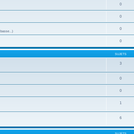
0
0
0
-basse...)
0
SUJETS
3
0
0
1
6
SUJETS