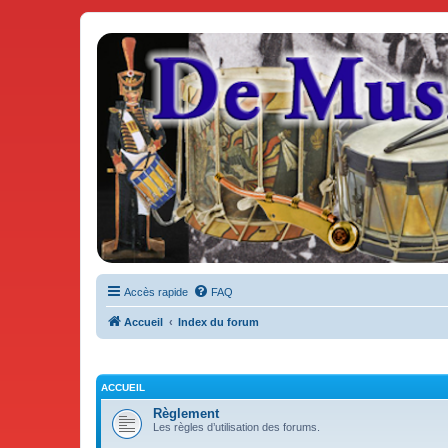
De Musicae Militari - Forums
Forums de discussions
Accès rapide
FAQ
Accueil
Index du forum
ACCUEIL
Règlement
Les règles d’utilisation des forums.