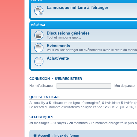
La musique militaire à l'étranger
GÉNÉRAL
Discussions générales
Tout et n'importe quoi...
Evénements
Vous voulez partager un événements avec le reste du mond
Achat/vente
CONNEXION
•
S’ENREGISTRER
Nom d’utilisateur :
Mot de passe :
QUI EST EN LIGNE
Au total il y a
5
utilisateurs en ligne : 0 enregistré, 0 invisible et 5 invités
Le record du nombre d’utilisateurs en ligne est de
1263
, le 25 juil. 2026, 
STATISTIQUES
39
messages •
37
sujets •
20
membres • Le membre enregistré le plus r
Accueil
Index du forum