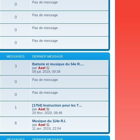
s
Pas de message
0
a
g
e
Pas de message
0
Pas de message
0
Pas de message
0
MESSAGES
DERNIER MESSAGE
Batterie et musique du 54e R.…
3
V
par
Axel
o
08 juil. 2019, 09:38
i
r
Pas de message
0
l
e
d
Pas de message
e
0
r
n
i
[1754] Instruction pour les T…
1
e
V
par
Axel
r
o
20 févr. 2020, 08:48
m
i
e
r
Musique du 114e R.I.
6
s
l
V
par
Axel
s
e
o
11 avr. 2019, 22:04
a
d
i
g
e
r
e
r
l
MESSAGES
DERNIER MESSAGE