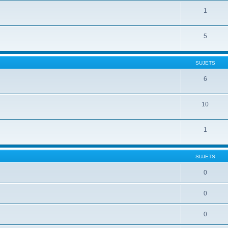
1
5
SUJETS
6
10
1
SUJETS
0
0
0