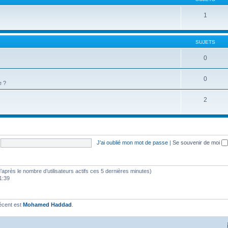
1
SUJETS
0
0
e ?
2
J’ai oublié mon mot de passe
|
Se souvenir de moi
 (d’après le nombre d’utilisateurs actifs ces 5 dernières minutes)
11:39
écent est
Mohamed Haddad
.