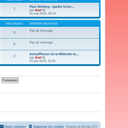
n
e
i
d
Pace Sticking : garder la lon…
1
e
e
V
par
Axel
r
r
o
01 mai 2019, 20:24
m
n
i
e
i
r
s
e
l
MESSAGES
DERNIER MESSAGE
s
r
e
a
m
d
Pas de message
0
g
e
e
e
s
r
s
n
Pas de message
0
a
i
g
e
e
r
Achat/Photos de la Méthode ta…
m
2
V
par
Axel
e
o
15 juin 2019, 20:59
s
i
s
r
a
l
g
e
e
d
e
r
n
i
e
r
m
e
s
s
a
g
e
Nous contacter
Supprimer les cookies
Heures au format
UTC