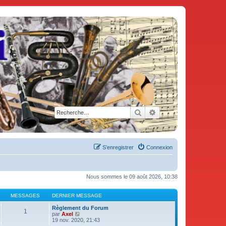
Rechercher
Recherche avancée
S’enregistrer
Connexion
Nous sommes le 09 août 2026, 10:38
MESSAGES
DERNIER MESSAGE
Règlement du Forum
1
V
par
Axel
o
19 nov. 2020, 21:43
i