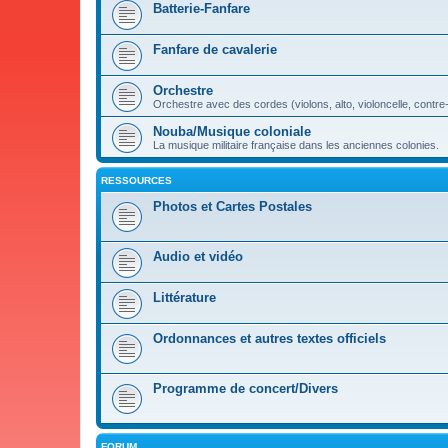
Batterie-Fanfare
Fanfare de cavalerie
Orchestre
Orchestre avec des cordes (violons, alto, violoncelle, contre
Nouba/Musique coloniale
La musique militaire française dans les anciennes colonies.
RESSOURCES
Photos et Cartes Postales
Audio et vidéo
Littérature
Ordonnances et autres textes officiels
Programme de concert/Divers
FORUM