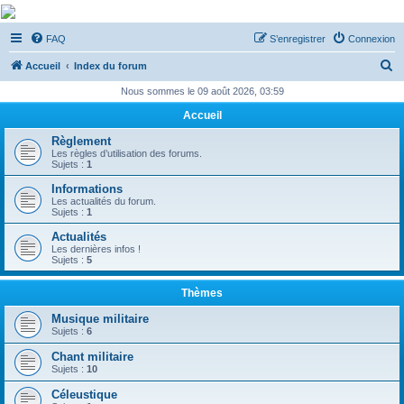
De Musicae Militari -
FAQ
S’enregistrer
Connexion
Forums
R
Forums de discussions
Accueil
Index du forum
e
Nous sommes le 09 août 2026, 03:59
c
Accueil
h
Règlement
e
Les règles d’utilisation des forums.
Sujets :
1
r
Informations
c
Les actualités du forum.
Sujets :
1
h
Actualités
e
Les dernières infos !
Sujets :
5
r
Thèmes
Musique militaire
Sujets :
6
Chant militaire
Sujets :
10
Céleustique