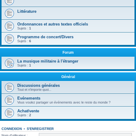
Littérature
Ordonnances et autres textes officiels
Sujets :
1
Programme de concert/Divers
Sujets :
6
Forum
La musique militaire à l'étranger
Sujets :
1
Général
Discussions générales
Tout et n'importe quoi...
Evénements
Vous voulez partager un événements avec le reste du monde ?
Achat/vente
Sujets :
2
CONNEXION
•
S’ENREGISTRER
Nom d’utilisateur :