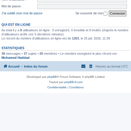
Mot de passe :
J’ai oublié mon mot de passe
Se souvenir de moi
QUI EST EN LIGNE
Au total il y a
8
utilisateurs en ligne : 0 enregistré, 0 invisible et 8 invités (d’après le nombre
d’utilisateurs actifs ces 5 dernières minutes)
Le record du nombre d’utilisateurs en ligne est de
1263
, le 25 juil. 2026, 11:39
STATISTIQUES
39
messages •
37
sujets •
20
membres • Le membre enregistré le plus récent est
Mohamed Haddad
.
Accueil
Index du forum
Heures au format
UTC
Développé par
phpBB
® Forum Software © phpBB Limited
Traduit par
phpBB-fr.com
Confidentialité
|
Conditions