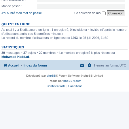
Mot de passe :
J’ai oublié mon mot de passe
Se souvenir de moi
QUI EST EN LIGNE
Au total il y a
5
utilisateurs en ligne : 1 enregistré, 0 invisible et 4 invités (d’après le nombre
d’utilisateurs actifs ces 5 dernières minutes)
Le record du nombre d’utilisateurs en ligne est de
1263
, le 25 juil. 2026, 11:39
STATISTIQUES
39
messages •
37
sujets •
20
membres • Le membre enregistré le plus récent est
Mohamed Haddad
.
Accueil
Index du forum
Heures au format
UTC
Développé par
phpBB
® Forum Software © phpBB Limited
Traduit par
phpBB-fr.com
Confidentialité
|
Conditions