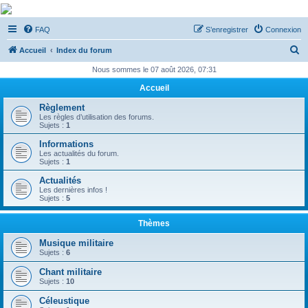
De Musicae Militari -
FAQ
S’enregistrer
Connexion
Forums
R
Forums de discussions
Accueil
Index du forum
e
Nous sommes le 07 août 2026, 07:31
c
Accueil
h
Règlement
e
Les règles d’utilisation des forums.
Sujets :
1
r
Informations
c
Les actualités du forum.
Sujets :
1
h
Actualités
e
Les dernières infos !
Sujets :
5
r
Thèmes
Musique militaire
Sujets :
6
Chant militaire
Sujets :
10
Céleustique