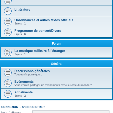
Littérature
Ordonnances et autres textes officiels
Sujets :
1
Programme de concert/Divers
Sujets :
6
Forum
La musique militaire à l'étranger
Sujets :
1
Général
Discussions générales
Tout et n'importe quoi...
Evénements
Vous voulez partager un événements avec le reste du monde ?
Achat/vente
Sujets :
2
CONNEXION
•
S’ENREGISTRER
Nom d’utilisateur :