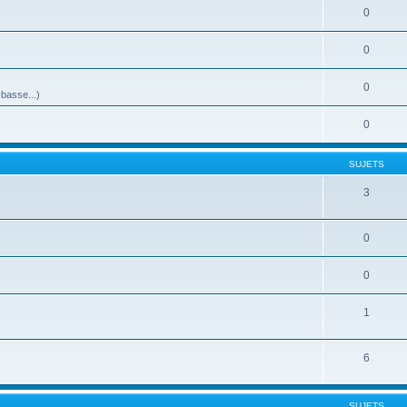
0
0
0
-basse...)
0
SUJETS
3
0
0
1
6
SUJETS