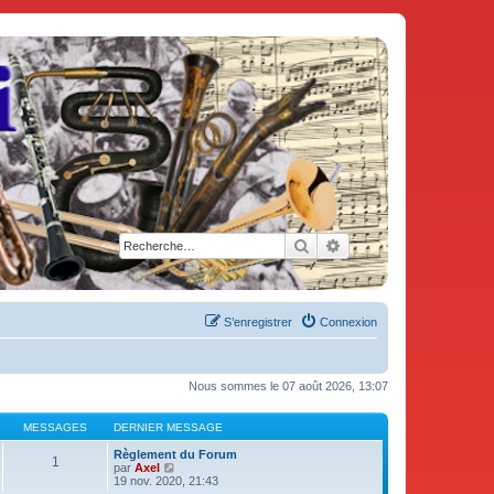
Rechercher
Recherche avancée
S’enregistrer
Connexion
Nous sommes le 07 août 2026, 13:07
MESSAGES
DERNIER MESSAGE
Règlement du Forum
1
V
par
Axel
o
19 nov. 2020, 21:43
i