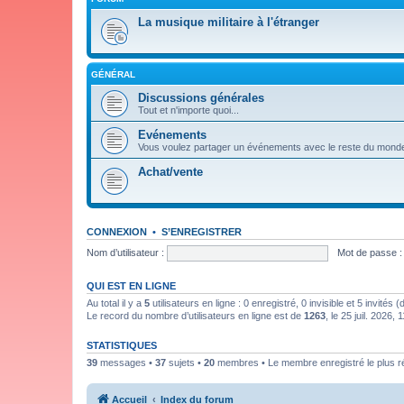
La musique militaire à l'étranger
GÉNÉRAL
Discussions générales
Tout et n'importe quoi...
Evénements
Vous voulez partager un événements avec le reste du mond
Achat/vente
CONNEXION
•
S’ENREGISTRER
Nom d’utilisateur :
Mot de passe :
QUI EST EN LIGNE
Au total il y a
5
utilisateurs en ligne : 0 enregistré, 0 invisible et 5 invités
Le record du nombre d’utilisateurs en ligne est de
1263
, le 25 juil. 2026, 
STATISTIQUES
39
messages •
37
sujets •
20
membres • Le membre enregistré le plus r
Accueil
Index du forum