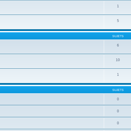
1
5
SUJETS
6
10
1
SUJETS
0
0
0