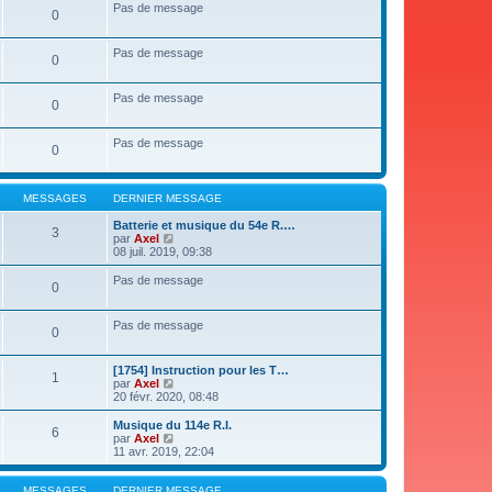
s
Pas de message
0
a
g
e
Pas de message
0
Pas de message
0
Pas de message
0
MESSAGES
DERNIER MESSAGE
Batterie et musique du 54e R.…
3
V
par
Axel
o
08 juil. 2019, 09:38
i
r
Pas de message
0
l
e
d
Pas de message
e
0
r
n
i
[1754] Instruction pour les T…
1
e
V
par
Axel
r
o
20 févr. 2020, 08:48
m
i
e
r
Musique du 114e R.I.
6
s
l
V
par
Axel
s
e
o
11 avr. 2019, 22:04
a
d
i
g
e
r
e
r
l
MESSAGES
DERNIER MESSAGE