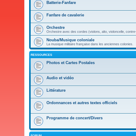
Batterie-Fanfare
Fanfare de cavalerie
Orchestre
Orchestre avec des cordes (violons, alto, violoncelle, contre
Nouba/Musique coloniale
La musique militaire française dans les anciennes colonies.
RESSOURCES
Photos et Cartes Postales
Audio et vidéo
Littérature
Ordonnances et autres textes officiels
Programme de concert/Divers
FORUM