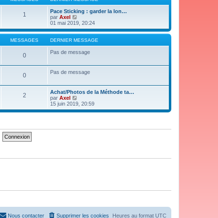
n
e
i
d
Pace Sticking : garder la lon…
1
e
e
V
par
Axel
r
r
o
01 mai 2019, 20:24
m
n
i
e
i
r
s
e
l
MESSAGES
DERNIER MESSAGE
s
r
e
a
m
d
Pas de message
0
g
e
e
e
s
r
s
n
Pas de message
0
a
i
g
e
e
r
Achat/Photos de la Méthode ta…
m
2
V
par
Axel
e
o
15 juin 2019, 20:59
s
i
s
r
a
l
g
e
e
d
e
r
n
i
e
r
m
e
s
s
a
g
e
Nous contacter
Supprimer les cookies
Heures au format
UTC