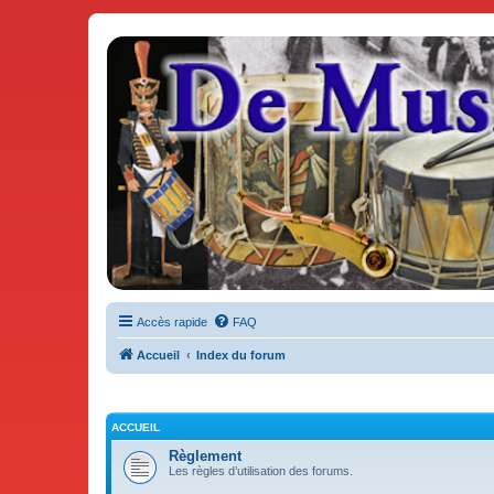
De Musicae Militari - Forums
Forums de discussions
Accès rapide
FAQ
Accueil
Index du forum
ACCUEIL
Règlement
Les règles d’utilisation des forums.