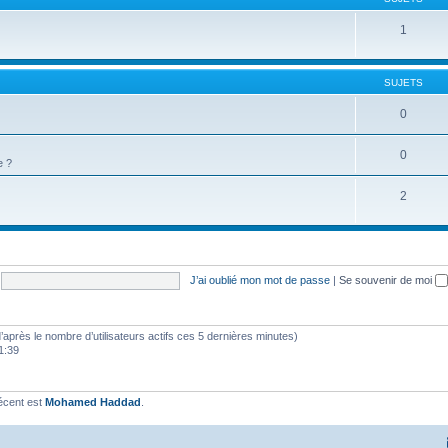
1
SUJETS
0
0
e ?
2
J’ai oublié mon mot de passe
|
Se souvenir de moi
 (d’après le nombre d’utilisateurs actifs ces 5 dernières minutes)
11:39
écent est
Mohamed Haddad
.