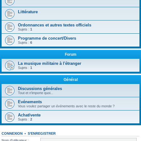
Littérature
Ordonnances et autres textes officiels
Sujets :
1
Programme de concert/Divers
Sujets :
6
Forum
La musique militaire à l'étranger
Sujets :
1
Général
Discussions générales
Tout et n'importe quoi...
Evénements
Vous voulez partager un événements avec le reste du monde ?
Achat/vente
Sujets :
2
CONNEXION
•
S’ENREGISTRER
Nom d’utilisateur :