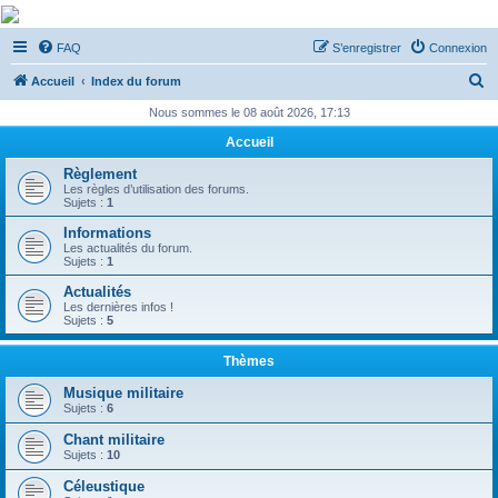
De Musicae Militari -
FAQ
S’enregistrer
Connexion
Forums
R
Forums de discussions
Accueil
Index du forum
e
Nous sommes le 08 août 2026, 17:13
c
Accueil
h
Règlement
e
Les règles d’utilisation des forums.
Sujets :
1
r
Informations
c
Les actualités du forum.
Sujets :
1
h
Actualités
e
Les dernières infos !
Sujets :
5
r
Thèmes
Musique militaire
Sujets :
6
Chant militaire
Sujets :
10
Céleustique