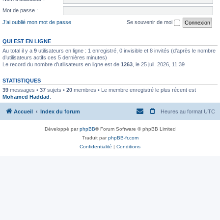
Mot de passe :
J’ai oublié mon mot de passe
Se souvenir de moi
QUI EST EN LIGNE
Au total il y a
9
utilisateurs en ligne : 1 enregistré, 0 invisible et 8 invités (d’après le nombre
d’utilisateurs actifs ces 5 dernières minutes)
Le record du nombre d’utilisateurs en ligne est de
1263
, le 25 juil. 2026, 11:39
STATISTIQUES
39
messages •
37
sujets •
20
membres • Le membre enregistré le plus récent est
Mohamed Haddad
.
Accueil
Index du forum
Heures au format
UTC
Développé par
phpBB
® Forum Software © phpBB Limited
Traduit par
phpBB-fr.com
Confidentialité
|
Conditions