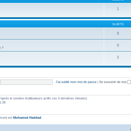
1
SUJETS
0
0
e ?
2
J’ai oublié mon mot de passe
|
Se souvenir de moi
 (d’après le nombre d’utilisateurs actifs ces 5 dernières minutes)
11:39
écent est
Mohamed Haddad
.