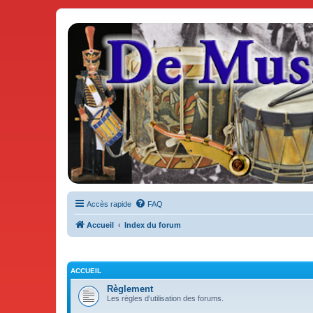
De Musicae Militari - Forums
Forums de discussions
Accès rapide
FAQ
Accueil
Index du forum
ACCUEIL
Règlement
Les règles d’utilisation des forums.