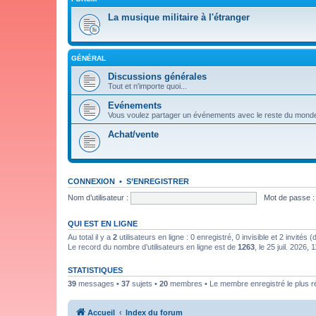
La musique militaire à l'étranger
GÉNÉRAL
Discussions générales
Tout et n'importe quoi...
Evénements
Vous voulez partager un événements avec le reste du mond
Achat/vente
CONNEXION
•
S’ENREGISTRER
Nom d’utilisateur :
Mot de passe :
QUI EST EN LIGNE
Au total il y a
2
utilisateurs en ligne : 0 enregistré, 0 invisible et 2 invités
Le record du nombre d’utilisateurs en ligne est de
1263
, le 25 juil. 2026, 
STATISTIQUES
39
messages •
37
sujets •
20
membres • Le membre enregistré le plus r
Accueil
Index du forum