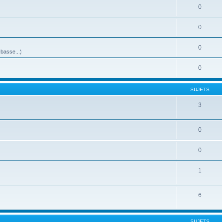
0
0
0
-basse...)
0
SUJETS
3
0
0
1
6
SUJETS