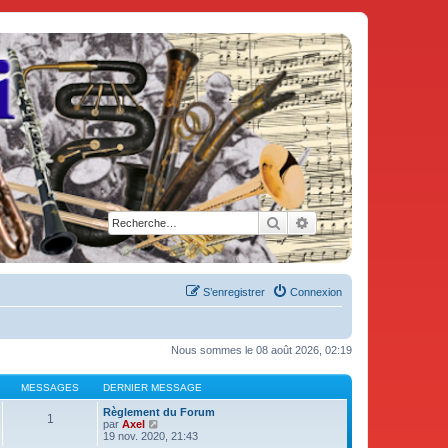
Rechercher
Recherche avancée
S’enregistrer
Connexion
Nous sommes le 08 août 2026, 02:19
MESSAGES
DERNIER MESSAGE
Règlement du Forum
1
V
par
Axel
o
19 nov. 2020, 21:43
i