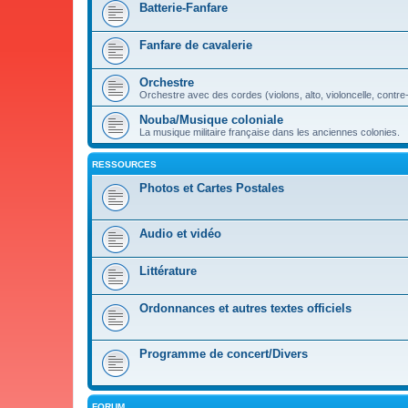
Batterie-Fanfare
Fanfare de cavalerie
Orchestre
Orchestre avec des cordes (violons, alto, violoncelle, contre
Nouba/Musique coloniale
La musique militaire française dans les anciennes colonies.
RESSOURCES
Photos et Cartes Postales
Audio et vidéo
Littérature
Ordonnances et autres textes officiels
Programme de concert/Divers
FORUM