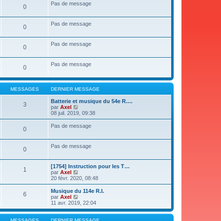
s
Pas de message
0
a
g
e
Pas de message
0
Pas de message
0
Pas de message
0
MESSAGES
DERNIER MESSAGE
Batterie et musique du 54e R.…
3
V
par
Axel
o
08 juil. 2019, 09:38
i
r
Pas de message
0
l
e
d
Pas de message
e
0
r
n
i
[1754] Instruction pour les T…
1
e
V
par
Axel
r
o
20 févr. 2020, 08:48
m
i
e
r
Musique du 114e R.I.
6
s
l
V
par
Axel
s
e
o
11 avr. 2019, 22:04
a
d
i
g
e
r
e
r
l
MESSAGES
DERNIER MESSAGE