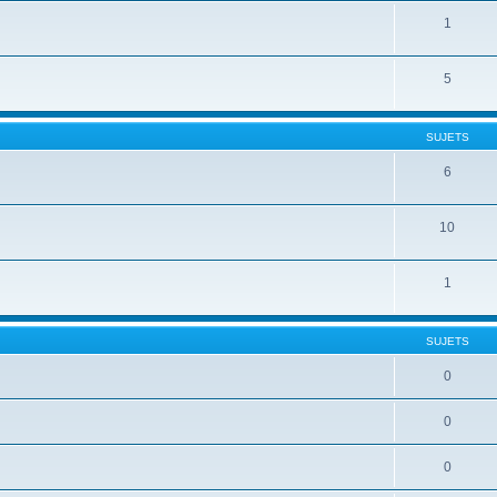
1
5
SUJETS
6
10
1
SUJETS
0
0
0