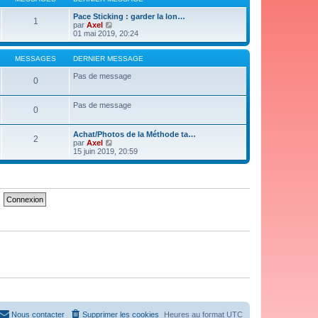
n
e
i
d
Pace Sticking : garder la lon…
1
e
e
V
par
Axel
r
r
o
01 mai 2019, 20:24
m
n
i
e
i
r
s
e
l
MESSAGES
DERNIER MESSAGE
s
r
e
a
m
d
Pas de message
0
g
e
e
e
s
r
s
n
Pas de message
0
a
i
g
e
e
r
Achat/Photos de la Méthode ta…
m
2
V
par
Axel
e
o
15 juin 2019, 20:59
s
i
s
r
a
l
g
e
e
d
e
r
n
i
e
r
m
e
s
s
a
g
e
Nous contacter
Supprimer les cookies
Heures au format
UTC