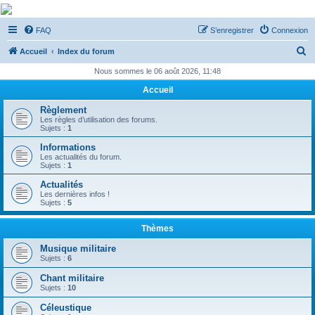
De Musicae Militari -
FAQ
S’enregistrer
Connexion
Forums
R
Forums de discussions
Accueil
Index du forum
e
Nous sommes le 06 août 2026, 11:48
c
Accueil
h
Règlement
e
Les règles d’utilisation des forums.
Sujets :
1
r
Informations
c
Les actualités du forum.
Sujets :
1
h
Actualités
e
Les dernières infos !
Sujets :
5
r
Thèmes
Musique militaire
Sujets :
6
Chant militaire
Sujets :
10
Céleustique