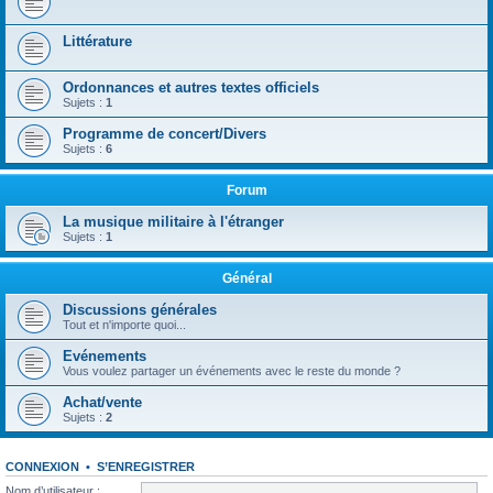
Littérature
Ordonnances et autres textes officiels
Sujets :
1
Programme de concert/Divers
Sujets :
6
Forum
La musique militaire à l'étranger
Sujets :
1
Général
Discussions générales
Tout et n'importe quoi...
Evénements
Vous voulez partager un événements avec le reste du monde ?
Achat/vente
Sujets :
2
CONNEXION
•
S’ENREGISTRER
Nom d’utilisateur :