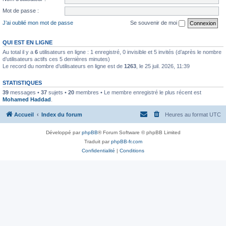
Mot de passe :
J’ai oublié mon mot de passe
Se souvenir de moi
QUI EST EN LIGNE
Au total il y a
6
utilisateurs en ligne : 1 enregistré, 0 invisible et 5 invités (d’après le nombre
d’utilisateurs actifs ces 5 dernières minutes)
Le record du nombre d’utilisateurs en ligne est de
1263
, le 25 juil. 2026, 11:39
STATISTIQUES
39
messages •
37
sujets •
20
membres • Le membre enregistré le plus récent est
Mohamed Haddad
.
Accueil
Index du forum
Heures au format
UTC
Développé par
phpBB
® Forum Software © phpBB Limited
Traduit par
phpBB-fr.com
Confidentialité
|
Conditions