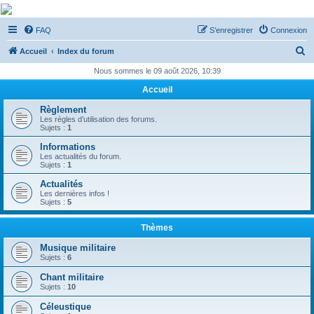
De Musicae Militari -
FAQ
S’enregistrer
Connexion
Forums
R
Forums de discussions
Accueil
Index du forum
e
Nous sommes le 09 août 2026, 10:39
c
Accueil
h
Règlement
e
Les règles d’utilisation des forums.
Sujets :
1
r
Informations
c
Les actualités du forum.
Sujets :
1
h
Actualités
e
Les dernières infos !
Sujets :
5
r
Thèmes
Musique militaire
Sujets :
6
Chant militaire
Sujets :
10
Céleustique