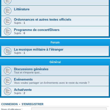
Littérature
Ordonnances et autres textes officiels
Sujets :
1
Programme de concert/Divers
Sujets :
6
Forum
La musique militaire à l'étranger
Sujets :
1
Général
Discussions générales
Tout et n'importe quoi...
Evénements
Vous voulez partager un événements avec le reste du monde ?
Achat/vente
Sujets :
2
CONNEXION
•
S’ENREGISTRER
Nom d’utilisateur :