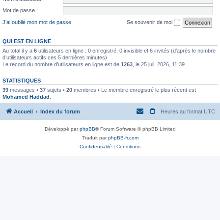
Mot de passe :
J’ai oublié mon mot de passe
Se souvenir de moi
QUI EST EN LIGNE
Au total il y a
6
utilisateurs en ligne : 0 enregistré, 0 invisible et 6 invités (d’après le nombre
d’utilisateurs actifs ces 5 dernières minutes)
Le record du nombre d’utilisateurs en ligne est de
1263
, le 25 juil. 2026, 11:39
STATISTIQUES
39
messages •
37
sujets •
20
membres • Le membre enregistré le plus récent est
Mohamed Haddad
.
Accueil
Index du forum
Heures au format
UTC
Développé par
phpBB
® Forum Software © phpBB Limited
Traduit par
phpBB-fr.com
Confidentialité
|
Conditions