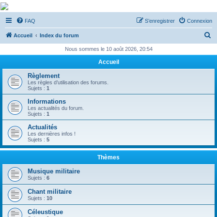
De Musicae Militari -
FAQ
S’enregistrer
Connexion
Forums
R
Forums de discussions
Accueil
Index du forum
e
Nous sommes le 10 août 2026, 20:54
c
Accueil
h
Règlement
e
Les règles d’utilisation des forums.
Sujets :
1
r
Informations
c
Les actualités du forum.
Sujets :
1
h
Actualités
e
Les dernières infos !
Sujets :
5
r
Thèmes
Musique militaire
Sujets :
6
Chant militaire
Sujets :
10
Céleustique