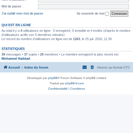
Mot de passe :
J’ai oublié mon mot de passe
Se souvenir de moi
QUI EST EN LIGNE
Au total il y a
4
utilisateurs en ligne : 0 enregistré, 0 invisible et 4 invités (d’après le nombre
d’utilisateurs actifs ces 5 dernières minutes)
Le record du nombre d’utilisateurs en ligne est de
1263
, le 25 juil. 2026, 11:39
STATISTIQUES
39
messages •
37
sujets •
20
membres • Le membre enregistré le plus récent est
Mohamed Haddad
.
Accueil
Index du forum
Heures au format
UTC
Développé par
phpBB
® Forum Software © phpBB Limited
Traduit par
phpBB-fr.com
Confidentialité
|
Conditions