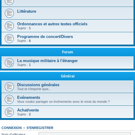
Littérature
Ordonnances et autres textes officiels
Sujets :
1
Programme de concert/Divers
Sujets :
6
Forum
La musique militaire à l'étranger
Sujets :
1
Général
Discussions générales
Tout et n'importe quoi...
Evénements
Vous voulez partager un événements avec le reste du monde ?
Achat/vente
Sujets :
2
CONNEXION
•
S’ENREGISTRER
Nom d’utilisateur :