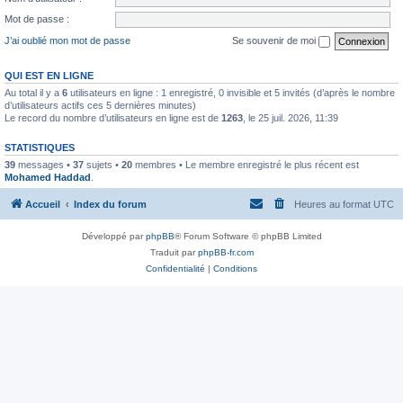
Mot de passe :
J’ai oublié mon mot de passe
Se souvenir de moi
QUI EST EN LIGNE
Au total il y a
6
utilisateurs en ligne : 1 enregistré, 0 invisible et 5 invités (d’après le nombre
d’utilisateurs actifs ces 5 dernières minutes)
Le record du nombre d’utilisateurs en ligne est de
1263
, le 25 juil. 2026, 11:39
STATISTIQUES
39
messages •
37
sujets •
20
membres • Le membre enregistré le plus récent est
Mohamed Haddad
.
Accueil
Index du forum
Heures au format
UTC
Développé par
phpBB
® Forum Software © phpBB Limited
Traduit par
phpBB-fr.com
Confidentialité
|
Conditions