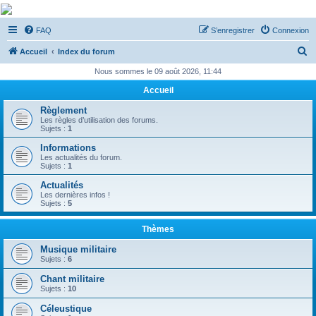
De Musicae Militari -
FAQ
S’enregistrer
Connexion
Forums
R
Forums de discussions
Accueil
Index du forum
e
Nous sommes le 09 août 2026, 11:44
c
Accueil
h
Règlement
e
Les règles d’utilisation des forums.
Sujets :
1
r
Informations
c
Les actualités du forum.
Sujets :
1
h
Actualités
e
Les dernières infos !
Sujets :
5
r
Thèmes
Musique militaire
Sujets :
6
Chant militaire
Sujets :
10
Céleustique