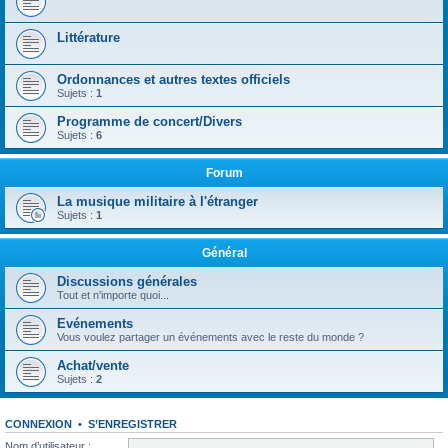
Littérature
Ordonnances et autres textes officiels
Sujets :
1
Programme de concert/Divers
Sujets :
6
Forum
La musique militaire à l'étranger
Sujets :
1
Général
Discussions générales
Tout et n'importe quoi...
Evénements
Vous voulez partager un événements avec le reste du monde ?
Achat/vente
Sujets :
2
CONNEXION
•
S’ENREGISTRER
Nom d’utilisateur :