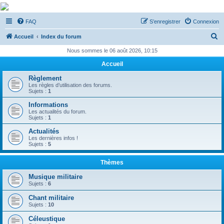
De Musicae Militari -
FAQ
S’enregistrer
Connexion
Forums
R
Forums de discussions
Accueil
Index du forum
e
Nous sommes le 06 août 2026, 10:15
c
Accueil
h
Règlement
e
Les règles d’utilisation des forums.
Sujets :
1
r
Informations
c
Les actualités du forum.
Sujets :
1
h
Actualités
e
Les dernières infos !
Sujets :
5
r
Thèmes
Musique militaire
Sujets :
6
Chant militaire
Sujets :
10
Céleustique