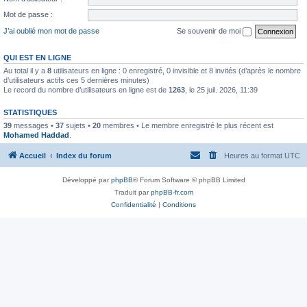
Mot de passe :
J’ai oublié mon mot de passe
Se souvenir de moi
QUI EST EN LIGNE
Au total il y a
8
utilisateurs en ligne : 0 enregistré, 0 invisible et 8 invités (d’après le nombre
d’utilisateurs actifs ces 5 dernières minutes)
Le record du nombre d’utilisateurs en ligne est de
1263
, le 25 juil. 2026, 11:39
STATISTIQUES
39
messages •
37
sujets •
20
membres • Le membre enregistré le plus récent est
Mohamed Haddad
.
Accueil
Index du forum
Heures au format
UTC
Développé par
phpBB
® Forum Software © phpBB Limited
Traduit par
phpBB-fr.com
Confidentialité
|
Conditions