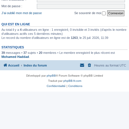
Mot de passe :
J’ai oublié mon mot de passe
Se souvenir de moi
QUI EST EN LIGNE
Au total il y a
4
utilisateurs en ligne : 1 enregistré, 0 invisible et 3 invités (d’après le nombre
d’utilisateurs actifs ces 5 dernières minutes)
Le record du nombre d’utilisateurs en ligne est de
1263
, le 25 juil. 2026, 11:39
STATISTIQUES
39
messages •
37
sujets •
20
membres • Le membre enregistré le plus récent est
Mohamed Haddad
.
Accueil
Index du forum
Heures au format
UTC
Développé par
phpBB
® Forum Software © phpBB Limited
Traduit par
phpBB-fr.com
Confidentialité
|
Conditions