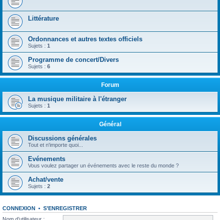
Littérature
Ordonnances et autres textes officiels
Sujets :
1
Programme de concert/Divers
Sujets :
6
Forum
La musique militaire à l'étranger
Sujets :
1
Général
Discussions générales
Tout et n'importe quoi...
Evénements
Vous voulez partager un événements avec le reste du monde ?
Achat/vente
Sujets :
2
CONNEXION
•
S’ENREGISTRER
Nom d’utilisateur :