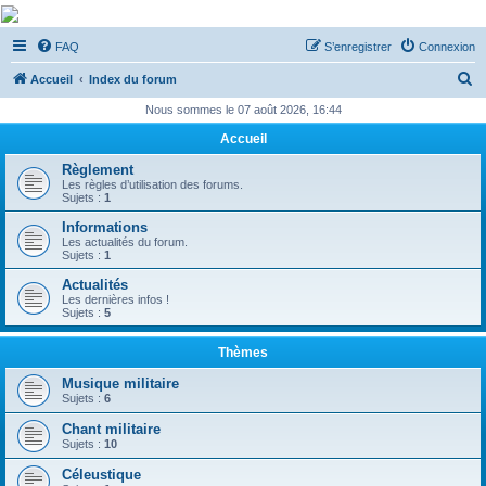
De Musicae Militari -
FAQ
S’enregistrer
Connexion
Forums
R
Forums de discussions
Accueil
Index du forum
e
Nous sommes le 07 août 2026, 16:44
c
Accueil
h
Règlement
e
Les règles d’utilisation des forums.
Sujets :
1
r
Informations
c
Les actualités du forum.
Sujets :
1
h
Actualités
e
Les dernières infos !
Sujets :
5
r
Thèmes
Musique militaire
Sujets :
6
Chant militaire
Sujets :
10
Céleustique