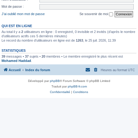
Mot de passe :
J’ai oublié mon mot de passe
Se souvenir de moi
QUI EST EN LIGNE
Au total il y a
2
utilisateurs en ligne : 0 enregistré, 0 invisible et 2 invités (d’après le nombre
d’utilisateurs actifs ces 5 dernières minutes)
Le record du nombre d’utilisateurs en ligne est de
1263
, le 25 juil. 2026, 11:39
STATISTIQUES
39
messages •
37
sujets •
20
membres • Le membre enregistré le plus récent est
Mohamed Haddad
.
Accueil
Index du forum
Heures au format
UTC
Développé par
phpBB
® Forum Software © phpBB Limited
Traduit par
phpBB-fr.com
Confidentialité
|
Conditions