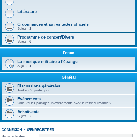
Littérature
Ordonnances et autres textes officiels
Sujets :
1
Programme de concert/Divers
Sujets :
6
Forum
La musique militaire à l'étranger
Sujets :
1
Général
Discussions générales
Tout et n'importe quoi...
Evénements
Vous voulez partager un événements avec le reste du monde ?
Achat/vente
Sujets :
2
CONNEXION
•
S’ENREGISTRER
Nom d’utilisateur :