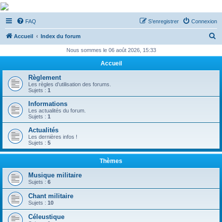
De Musicae Militari -
FAQ
S’enregistrer
Connexion
Forums
R
Forums de discussions
Accueil
Index du forum
e
Nous sommes le 06 août 2026, 15:33
c
Accueil
h
Règlement
e
Les règles d’utilisation des forums.
Sujets :
1
r
Informations
c
Les actualités du forum.
Sujets :
1
h
Actualités
e
Les dernières infos !
Sujets :
5
r
Thèmes
Musique militaire
Sujets :
6
Chant militaire
Sujets :
10
Céleustique