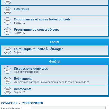
Littérature
Ordonnances et autres textes officiels
Sujets :
1
Programme de concert/Divers
Sujets :
6
Forum
La musique militaire à l'étranger
Sujets :
1
Général
Discussions générales
Tout et n'importe quoi...
Evénements
Vous voulez partager un événements avec le reste du monde ?
Achat/vente
Sujets :
2
CONNEXION
•
S’ENREGISTRER
Nom d’utilisateur :