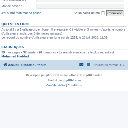
Mot de passe :
J’ai oublié mon mot de passe
Se souvenir de moi
QUI EST EN LIGNE
Au total il y a
3
utilisateurs en ligne : 0 enregistré, 0 invisible et 3 invités (d’après le nombre
d’utilisateurs actifs ces 5 dernières minutes)
Le record du nombre d’utilisateurs en ligne est de
1263
, le 25 juil. 2026, 11:39
STATISTIQUES
39
messages •
37
sujets •
20
membres • Le membre enregistré le plus récent est
Mohamed Haddad
.
Accueil
Index du forum
Heures au format
UTC
Développé par
phpBB
® Forum Software © phpBB Limited
Traduit par
phpBB-fr.com
Confidentialité
|
Conditions