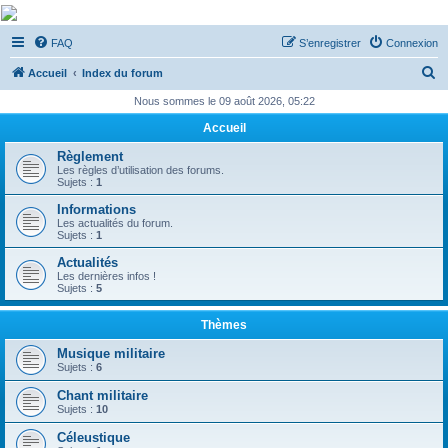
De Musicae Militari -
FAQ
S’enregistrer
Connexion
Forums
R
Forums de discussions
Accueil
Index du forum
e
Nous sommes le 09 août 2026, 05:22
c
Accueil
h
Règlement
e
Les règles d’utilisation des forums.
Sujets :
1
r
Informations
c
Les actualités du forum.
Sujets :
1
h
Actualités
e
Les dernières infos !
Sujets :
5
r
Thèmes
Musique militaire
Sujets :
6
Chant militaire
Sujets :
10
Céleustique