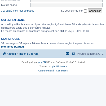
Mot de passe :
J’ai oublié mon mot de passe
Se souvenir de moi
QUI EST EN LIGNE
Au total il y a
5
utilisateurs en ligne : 0 enregistré, 0 invisible et 5 invités (d’après le nombre
d’utilisateurs actifs ces 5 dernières minutes)
Le record du nombre d’utilisateurs en ligne est de
1263
, le 25 juil. 2026, 11:39
STATISTIQUES
39
messages •
37
sujets •
20
membres • Le membre enregistré le plus récent est
Mohamed Haddad
.
Accueil
Index du forum
Heures au format
UTC
Développé par
phpBB
® Forum Software © phpBB Limited
Traduit par
phpBB-fr.com
Confidentialité
|
Conditions