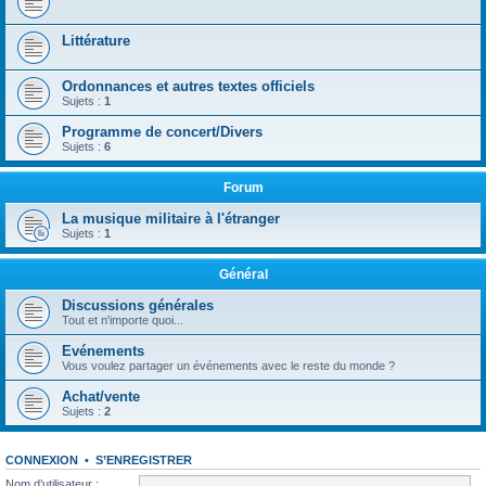
Littérature
Ordonnances et autres textes officiels
Sujets :
1
Programme de concert/Divers
Sujets :
6
Forum
La musique militaire à l'étranger
Sujets :
1
Général
Discussions générales
Tout et n'importe quoi...
Evénements
Vous voulez partager un événements avec le reste du monde ?
Achat/vente
Sujets :
2
CONNEXION
•
S’ENREGISTRER
Nom d’utilisateur :