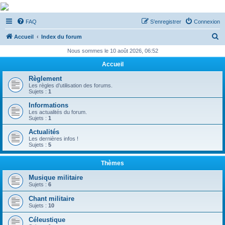
De Musicae Militari -
FAQ
S’enregistrer
Connexion
Forums
R
Forums de discussions
Accueil
Index du forum
e
Nous sommes le 10 août 2026, 06:52
c
Accueil
h
Règlement
e
Les règles d’utilisation des forums.
Sujets :
1
r
Informations
c
Les actualités du forum.
Sujets :
1
h
Actualités
e
Les dernières infos !
Sujets :
5
r
Thèmes
Musique militaire
Sujets :
6
Chant militaire
Sujets :
10
Céleustique