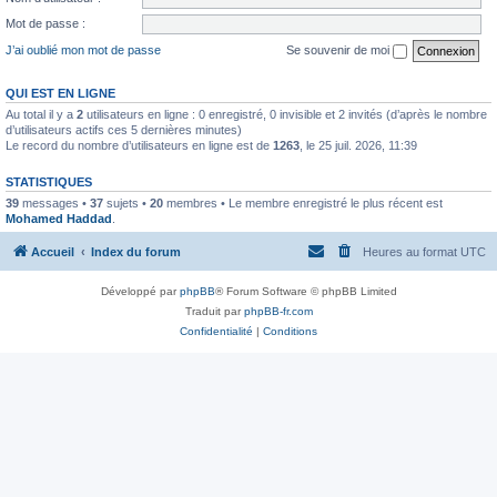
Mot de passe :
J’ai oublié mon mot de passe
Se souvenir de moi
QUI EST EN LIGNE
Au total il y a
2
utilisateurs en ligne : 0 enregistré, 0 invisible et 2 invités (d’après le nombre
d’utilisateurs actifs ces 5 dernières minutes)
Le record du nombre d’utilisateurs en ligne est de
1263
, le 25 juil. 2026, 11:39
STATISTIQUES
39
messages •
37
sujets •
20
membres • Le membre enregistré le plus récent est
Mohamed Haddad
.
Accueil
Index du forum
Heures au format
UTC
Développé par
phpBB
® Forum Software © phpBB Limited
Traduit par
phpBB-fr.com
Confidentialité
|
Conditions