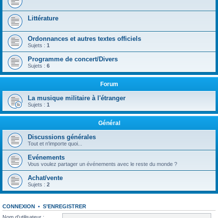
Littérature
Ordonnances et autres textes officiels
Sujets :
1
Programme de concert/Divers
Sujets :
6
Forum
La musique militaire à l'étranger
Sujets :
1
Général
Discussions générales
Tout et n'importe quoi...
Evénements
Vous voulez partager un événements avec le reste du monde ?
Achat/vente
Sujets :
2
CONNEXION
•
S’ENREGISTRER
Nom d’utilisateur :