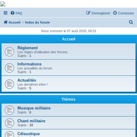
De Musicae Militari -
FAQ
S’enregistrer
Connexion
Forums
R
Forums de discussions
Accueil
Index du forum
e
Nous sommes le 07 août 2026, 06:51
c
Accueil
h
Règlement
e
Les règles d’utilisation des forums.
Sujets :
1
r
Informations
c
Les actualités du forum.
Sujets :
1
h
Actualités
e
Les dernières infos !
Sujets :
5
r
Thèmes
Musique militaire
Sujets :
6
Chant militaire
Sujets :
10
Céleustique