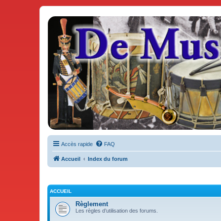
De Musicae Militari - Forums
Forums de discussions
Accès rapide
FAQ
Accueil
Index du forum
ACCUEIL
Règlement
Les règles d’utilisation des forums.