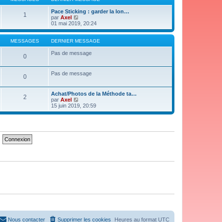
n
e
i
d
Pace Sticking : garder la lon…
1
e
e
V
par
Axel
r
r
o
01 mai 2019, 20:24
m
n
i
e
i
r
s
e
l
MESSAGES
DERNIER MESSAGE
s
r
e
a
m
d
Pas de message
0
g
e
e
e
s
r
s
n
Pas de message
0
a
i
g
e
e
r
Achat/Photos de la Méthode ta…
m
2
V
par
Axel
e
o
15 juin 2019, 20:59
s
i
s
r
a
l
g
e
e
d
e
r
n
i
e
r
m
e
s
s
a
g
e
Nous contacter
Supprimer les cookies
Heures au format
UTC