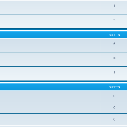
1
5
SUJETS
6
10
1
SUJETS
0
0
0