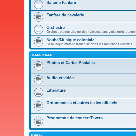
Batterie-Fanfare
Fanfare de cavalerie
Orchestre
Orchestre avec des cordes (violons, alto, violoncelle, contre
Nouba/Musique coloniale
La musique militaire française dans les anciennes colonies.
RESSOURCES
Photos et Cartes Postales
Audio et vidéo
Littérature
Ordonnances et autres textes officiels
Programme de concert/Divers
FORUM