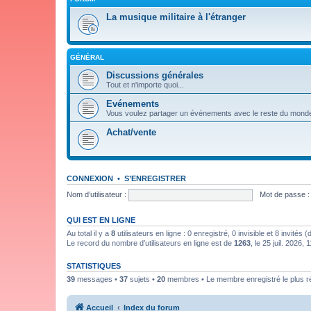
La musique militaire à l'étranger
GÉNÉRAL
Discussions générales
Tout et n'importe quoi...
Evénements
Vous voulez partager un événements avec le reste du mond
Achat/vente
CONNEXION
•
S’ENREGISTRER
Nom d’utilisateur :
Mot de passe :
QUI EST EN LIGNE
Au total il y a
8
utilisateurs en ligne : 0 enregistré, 0 invisible et 8 invités
Le record du nombre d’utilisateurs en ligne est de
1263
, le 25 juil. 2026, 
STATISTIQUES
39
messages •
37
sujets •
20
membres • Le membre enregistré le plus r
Accueil
Index du forum