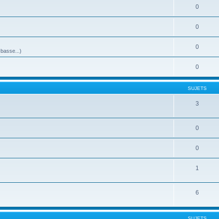
0
0
0
-basse...)
0
SUJETS
3
0
0
1
6
SUJETS