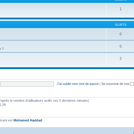
1
SUJETS
0
0
e ?
2
J’ai oublié mon mot de passe
|
Se souvenir de moi
 (d’après le nombre d’utilisateurs actifs ces 5 dernières minutes)
11:39
écent est
Mohamed Haddad
.