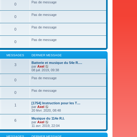
s
Pas de message
0
a
g
e
Pas de message
0
Pas de message
0
Pas de message
0
MESSAGES
DERNIER MESSAGE
Batterie et musique du 54e R.…
3
V
par
Axel
o
08 juil. 2019, 09:38
i
r
Pas de message
0
l
e
d
Pas de message
e
0
r
n
i
[1754] Instruction pour les T…
1
e
V
par
Axel
r
o
20 févr. 2020, 08:48
m
i
e
r
Musique du 114e R.I.
6
s
l
V
par
Axel
s
e
o
11 avr. 2019, 22:04
a
d
i
g
e
r
e
r
l
MESSAGES
DERNIER MESSAGE