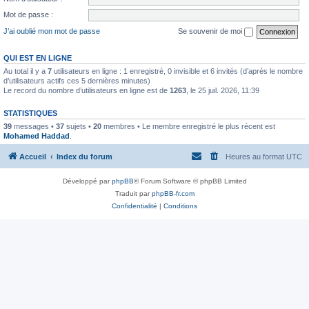
Mot de passe :
J’ai oublié mon mot de passe
Se souvenir de moi
QUI EST EN LIGNE
Au total il y a
7
utilisateurs en ligne : 1 enregistré, 0 invisible et 6 invités (d’après le nombre
d’utilisateurs actifs ces 5 dernières minutes)
Le record du nombre d’utilisateurs en ligne est de
1263
, le 25 juil. 2026, 11:39
STATISTIQUES
39
messages •
37
sujets •
20
membres • Le membre enregistré le plus récent est
Mohamed Haddad
.
Accueil
Index du forum
Heures au format
UTC
Développé par
phpBB
® Forum Software © phpBB Limited
Traduit par
phpBB-fr.com
Confidentialité
|
Conditions