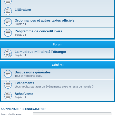
Littérature
Ordonnances et autres textes officiels
Sujets :
1
Programme de concert/Divers
Sujets :
6
Forum
La musique militaire à l'étranger
Sujets :
1
Général
Discussions générales
Tout et n'importe quoi...
Evénements
Vous voulez partager un événements avec le reste du monde ?
Achat/vente
Sujets :
2
CONNEXION
•
S’ENREGISTRER
Nom d’utilisateur :