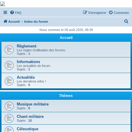
De Musicae Militari -
FAQ
S’enregistrer
Connexion
Forums
R
Forums de discussions
Accueil
Index du forum
e
Nous sommes le 09 août 2026, 08:38
c
Accueil
h
Règlement
e
Les règles d’utilisation des forums.
Sujets :
1
r
Informations
c
Les actualités du forum.
Sujets :
1
h
Actualités
e
Les dernières infos !
Sujets :
5
r
Thèmes
Musique militaire
Sujets :
6
Chant militaire
Sujets :
10
Céleustique