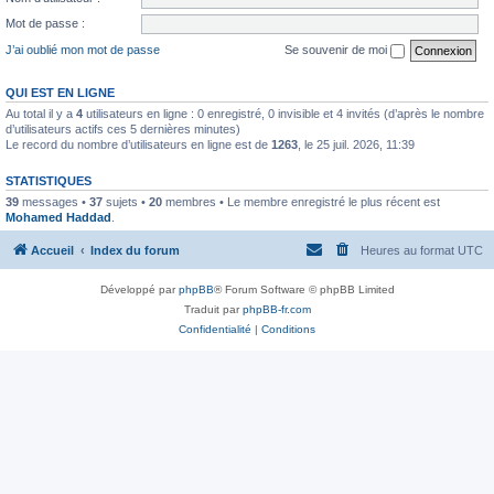
Mot de passe :
J’ai oublié mon mot de passe
Se souvenir de moi
QUI EST EN LIGNE
Au total il y a
4
utilisateurs en ligne : 0 enregistré, 0 invisible et 4 invités (d’après le nombre
d’utilisateurs actifs ces 5 dernières minutes)
Le record du nombre d’utilisateurs en ligne est de
1263
, le 25 juil. 2026, 11:39
STATISTIQUES
39
messages •
37
sujets •
20
membres • Le membre enregistré le plus récent est
Mohamed Haddad
.
Accueil
Index du forum
Heures au format
UTC
Développé par
phpBB
® Forum Software © phpBB Limited
Traduit par
phpBB-fr.com
Confidentialité
|
Conditions