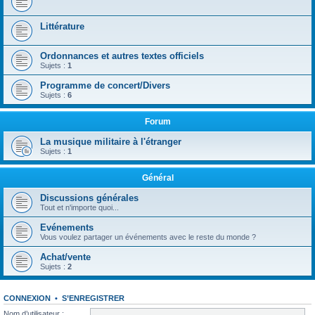
Littérature
Ordonnances et autres textes officiels
Sujets :
1
Programme de concert/Divers
Sujets :
6
Forum
La musique militaire à l'étranger
Sujets :
1
Général
Discussions générales
Tout et n'importe quoi...
Evénements
Vous voulez partager un événements avec le reste du monde ?
Achat/vente
Sujets :
2
CONNEXION
•
S’ENREGISTRER
Nom d’utilisateur :