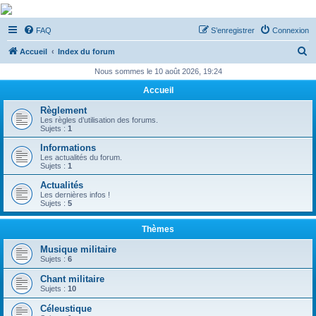
De Musicae Militari -
FAQ
S’enregistrer
Connexion
Forums
R
Forums de discussions
Accueil
Index du forum
e
Nous sommes le 10 août 2026, 19:24
c
Accueil
h
Règlement
e
Les règles d’utilisation des forums.
Sujets :
1
r
Informations
c
Les actualités du forum.
Sujets :
1
h
Actualités
e
Les dernières infos !
Sujets :
5
r
Thèmes
Musique militaire
Sujets :
6
Chant militaire
Sujets :
10
Céleustique