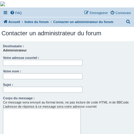
De Musicae Militari -
FAQ
S’enregistrer
Connexion
Forums
R
Forums de discussions
Accueil
Index du forum
Contacter un administrateur du forum
e
Contacter un administrateur du forum
c
h
Destinataire :
Administrateur
e
r
Votre adresse courriel :
c
Votre nom :
h
e
Sujet :
r
Corps du message :
Ce message sera envoyé au format texte, ne pas inclure de code HTML ni de BBCode.
L’adresse de réponse à ce message sera votre adresse courriel.