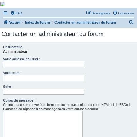
De Musicae Militari -
FAQ
S’enregistrer
Connexion
Forums
R
Forums de discussions
Accueil
Index du forum
Contacter un administrateur du forum
e
Contacter un administrateur du forum
c
h
Destinataire :
Administrateur
e
r
Votre adresse courriel :
c
Votre nom :
h
e
Sujet :
r
Corps du message :
Ce message sera envoyé au format texte, ne pas inclure de code HTML ni de BBCode.
L’adresse de réponse à ce message sera votre adresse courriel.