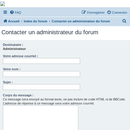
De Musicae Militari -
FAQ
S’enregistrer
Connexion
Forums
R
Forums de discussions
Accueil
Index du forum
Contacter un administrateur du forum
e
Contacter un administrateur du forum
c
h
Destinataire :
Administrateur
e
r
Votre adresse courriel :
c
Votre nom :
h
e
Sujet :
r
Corps du message :
Ce message sera envoyé au format texte, ne pas inclure de code HTML ni de BBCode.
L’adresse de réponse à ce message sera votre adresse courriel.