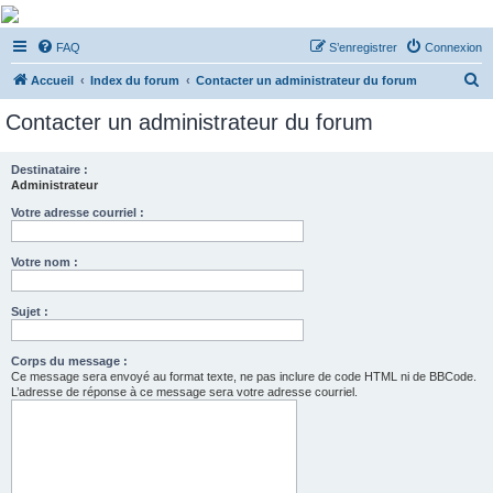
De Musicae Militari -
FAQ
S’enregistrer
Connexion
Forums
R
Forums de discussions
Accueil
Index du forum
Contacter un administrateur du forum
e
Contacter un administrateur du forum
c
h
Destinataire :
Administrateur
e
r
Votre adresse courriel :
c
Votre nom :
h
e
Sujet :
r
Corps du message :
Ce message sera envoyé au format texte, ne pas inclure de code HTML ni de BBCode.
L’adresse de réponse à ce message sera votre adresse courriel.