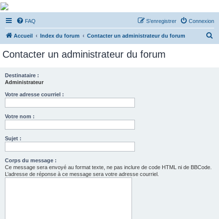
De Musicae Militari -
FAQ
S’enregistrer
Connexion
Forums
R
Forums de discussions
Accueil
Index du forum
Contacter un administrateur du forum
e
Contacter un administrateur du forum
c
h
Destinataire :
Administrateur
e
r
Votre adresse courriel :
c
Votre nom :
h
e
Sujet :
r
Corps du message :
Ce message sera envoyé au format texte, ne pas inclure de code HTML ni de BBCode.
L’adresse de réponse à ce message sera votre adresse courriel.