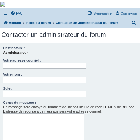
De Musicae Militari -
FAQ
S’enregistrer
Connexion
Forums
R
Forums de discussions
Accueil
Index du forum
Contacter un administrateur du forum
e
Contacter un administrateur du forum
c
h
Destinataire :
Administrateur
e
r
Votre adresse courriel :
c
Votre nom :
h
e
Sujet :
r
Corps du message :
Ce message sera envoyé au format texte, ne pas inclure de code HTML ni de BBCode.
L’adresse de réponse à ce message sera votre adresse courriel.