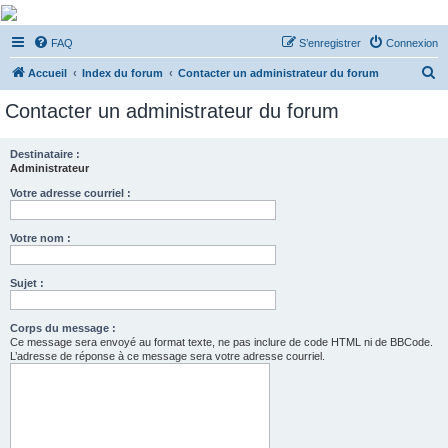
De Musicae Militari -
FAQ
S’enregistrer
Connexion
Forums
R
Forums de discussions
Accueil
Index du forum
Contacter un administrateur du forum
e
Contacter un administrateur du forum
c
h
Destinataire :
Administrateur
e
r
Votre adresse courriel :
c
Votre nom :
h
e
Sujet :
r
Corps du message :
Ce message sera envoyé au format texte, ne pas inclure de code HTML ni de BBCode.
L’adresse de réponse à ce message sera votre adresse courriel.