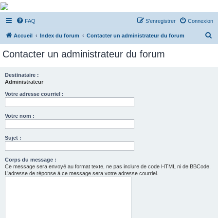
De Musicae Militari -
FAQ
S’enregistrer
Connexion
Forums
R
Forums de discussions
Accueil
Index du forum
Contacter un administrateur du forum
e
Contacter un administrateur du forum
c
h
Destinataire :
Administrateur
e
r
Votre adresse courriel :
c
Votre nom :
h
e
Sujet :
r
Corps du message :
Ce message sera envoyé au format texte, ne pas inclure de code HTML ni de BBCode.
L’adresse de réponse à ce message sera votre adresse courriel.