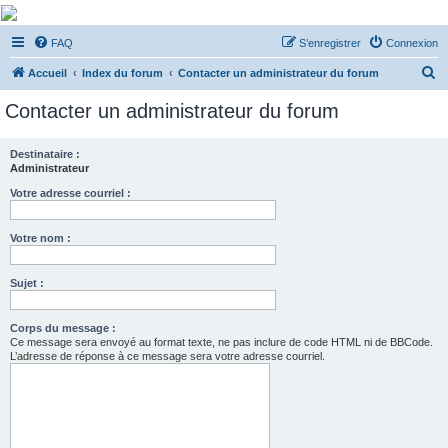
De Musicae Militari -
FAQ
S’enregistrer
Connexion
Forums
R
Forums de discussions
Accueil
Index du forum
Contacter un administrateur du forum
e
Contacter un administrateur du forum
c
h
Destinataire :
Administrateur
e
r
Votre adresse courriel :
c
Votre nom :
h
e
Sujet :
r
Corps du message :
Ce message sera envoyé au format texte, ne pas inclure de code HTML ni de BBCode.
L’adresse de réponse à ce message sera votre adresse courriel.