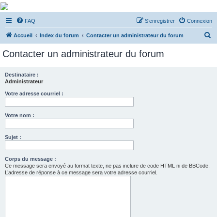
De Musicae Militari -
FAQ
S’enregistrer
Connexion
Forums
R
Forums de discussions
Accueil
Index du forum
Contacter un administrateur du forum
e
Contacter un administrateur du forum
c
h
Destinataire :
Administrateur
e
r
Votre adresse courriel :
c
Votre nom :
h
e
Sujet :
r
Corps du message :
Ce message sera envoyé au format texte, ne pas inclure de code HTML ni de BBCode.
L’adresse de réponse à ce message sera votre adresse courriel.