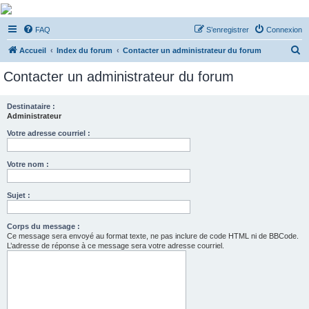
De Musicae Militari -
FAQ
S’enregistrer
Connexion
Forums
R
Forums de discussions
Accueil
Index du forum
Contacter un administrateur du forum
e
Contacter un administrateur du forum
c
h
Destinataire :
Administrateur
e
r
Votre adresse courriel :
c
Votre nom :
h
e
Sujet :
r
Corps du message :
Ce message sera envoyé au format texte, ne pas inclure de code HTML ni de BBCode.
L’adresse de réponse à ce message sera votre adresse courriel.