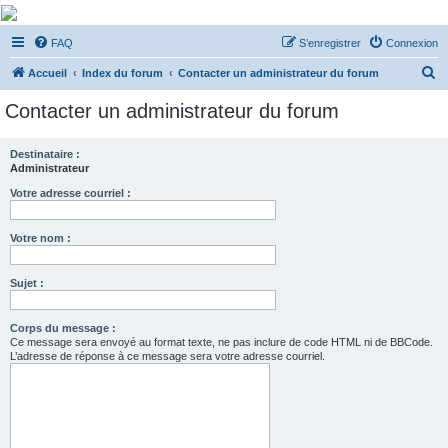
De Musicae Militari -
FAQ
S’enregistrer
Connexion
Forums
R
Forums de discussions
Accueil
Index du forum
Contacter un administrateur du forum
e
Contacter un administrateur du forum
c
h
Destinataire :
Administrateur
e
r
Votre adresse courriel :
c
Votre nom :
h
e
Sujet :
r
Corps du message :
Ce message sera envoyé au format texte, ne pas inclure de code HTML ni de BBCode.
L’adresse de réponse à ce message sera votre adresse courriel.