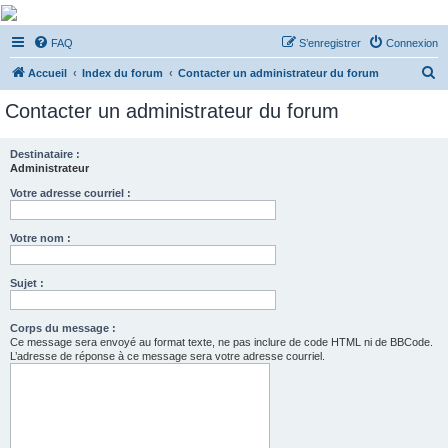
De Musicae Militari -
FAQ
S’enregistrer
Connexion
Forums
R
Forums de discussions
Accueil
Index du forum
Contacter un administrateur du forum
e
Contacter un administrateur du forum
c
h
Destinataire :
Administrateur
e
r
Votre adresse courriel :
c
Votre nom :
h
e
Sujet :
r
Corps du message :
Ce message sera envoyé au format texte, ne pas inclure de code HTML ni de BBCode.
L’adresse de réponse à ce message sera votre adresse courriel.